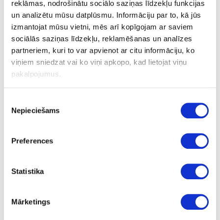
reklāmas, nodrošinātu sociālo saziņas līdzekļu funkcijas
Solid wood worktop cleaner
un analizētu mūsu datplūsmu. Informāciju par to, kā jūs
izmantojat mūsu vietni, mēs arī kopīgojam ar saviem
sociālās saziņas līdzekļu, reklamēšanas un analīzes
Tīrītājs eļļotām koka virsmām ikdienas lietošanai. PH7 neitrāls bez
partneriem, kuri to var apvienot ar citu informāciju, ko
putojoša efekta, nav bīstams, bez šķīdinātājiem, biodegradējošs.
viņiem sniedzat vai ko viņi apkopo, kad lietojat viņu
pakalpojumus.
Drošības datu lapa
Piekrišanas
Nepieciešams
izvēle
Ask question
Share product link
Print
Preferences
Statistika
41-UCLEANBIO-C
special price
Mārketings
Solid wood worktop cleaner