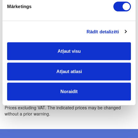
Mārketings
m2
2.97
Rādīt detalizēti
Atļaut visu
FSC:
yes
- is FSC® certified (Licence code FSC-C121672);
Atļaut atlasi
Volume discounts: 3-5 sheets – 5%, 6-10 sheets 10%, 11-29
sheets – 15%, 30-149 sheets – 18%.
Noraidīt
Prices excluding VAT. The indicated prices may be changed
without a prior warning.