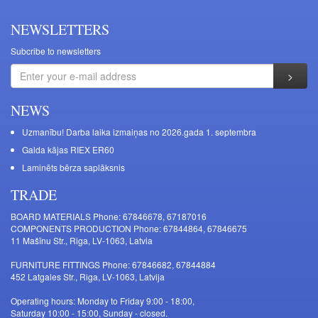
NEWSLETTERS
Subcribe to newsletters
NEWS
Uzmanību! Darba laika izmaiņas no 2026.gada 1. septembra
Galda kājas RIEX ER60
Laminēts bērza saplāksnis
TRADE
BOARD MATERIALS Phone: 67846678, 67187016
COMPONENTS PRODUCTION Phone: 67844864, 67846675
11 Mašīnu Str., Riga, LV-1063, Latvia
FURNITURE FITTINGS Phone: 67846682, 67844884
452 Latgales Str., Riga, LV-1063, Latvija
Operating hours: Monday to Friday 9:00 - 18:00,
Saturday 10:00 - 15:00, Sunday - closed.