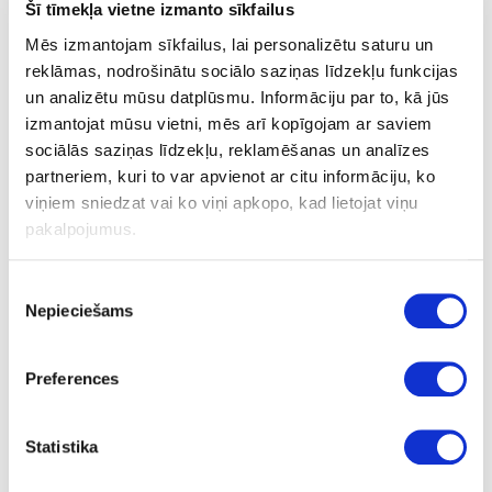
Šī tīmekļa vietne izmanto sīkfailus
Mēs izmantojam sīkfailus, lai personalizētu saturu un
Ask question
reklāmas, nodrošinātu sociālo saziņas līdzekļu funkcijas
Share product link
un analizētu mūsu datplūsmu. Informāciju par to, kā jūs
Print
izmantojat mūsu vietni, mēs arī kopīgojam ar saviem
sociālās saziņas līdzekļu, reklamēšanas un analīzes
partneriem, kuri to var apvienot ar citu informāciju, ko
viņiem sniedzat vai ko viņi apkopo, kad lietojat viņu
04-HD4965-3-FS
pakalpojumus.
HD4965(R20216)
Piekrišanas
Light Oak
Nepieciešams
izvēle
yes
yes
Preferences
2850
Statistika
2070
3