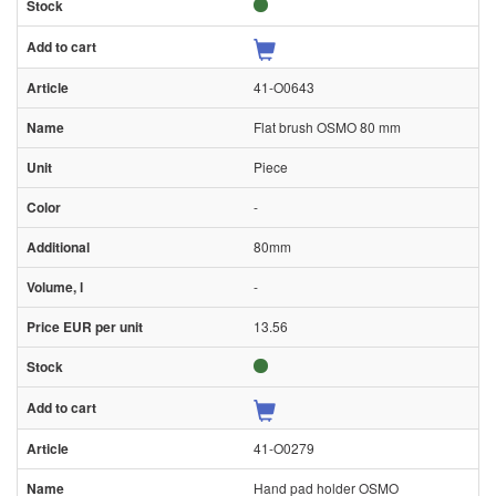
41-O0643
Flat brush OSMO 80 mm
Piece
-
80mm
-
13.56
41-O0279
Hand pad holder OSMO