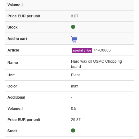
-
3.27
41-O0686
special price
Hard wax oil OSMO Chopping
board
Piece
matt
-
0.5
29.87