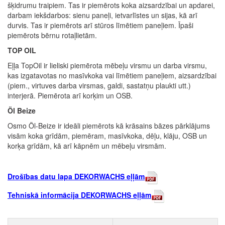
šķidrumu traipiem. Tas ir piemērots koka aizsardzībai un apdarei,
darbam iekšdarbos: sienu paneļi, ietvarlīstes un sijas, kā arī
durvis. Tas ir piemērots arī stūros līmētiem paneļiem. Īpaši
piemērots bērnu rotaļlietām.
TOP OIL
Eļļa TopOil ir lieliski piemērota mēbeļu virsmu un darba virsmu,
kas izgatavotas no masīvkoka vai līmētiem paneļiem, aizsardzībai
(piem., virtuves darba virsmas, galdi, sastatņu plaukti utt.)
interjerā. Piemērota arī korķim un OSB.
Öl Beize
Osmo Öl-Beize ir ideāli piemērots kā krāsains bāzes pārklājums
visām koka grīdām, piemēram, masīvkoka, dēļu, klāju, OSB un
korķa grīdām, kā arī kāpnēm un mēbeļu virsmām.
Drošības datu lapa DEKORWACHS eļļām
Tehniskā informācija DEKORWACHS eļļām