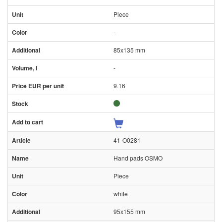
Piece
-
85x135 mm
-
9.16
41-O0281
Hand pads OSMO
Piece
white
95x155 mm