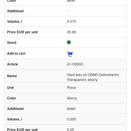
skifer
-
0.375
26.96
41-O0502
Hard wax oil OSMO Dekorwachs
Transparent, ebony
Piece
ebony
tester
0.005
2.05