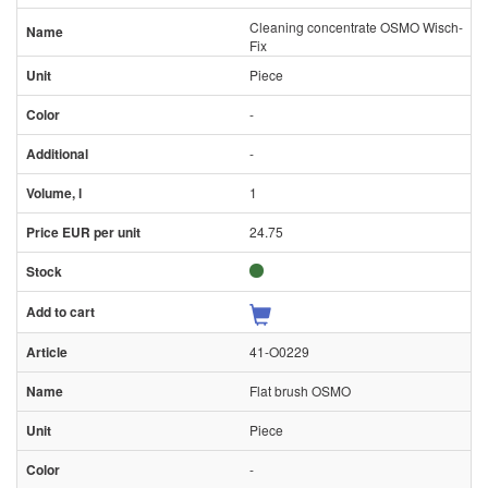
Cleaning concentrate OSMO Wisch-
Fix
Piece
-
-
1
24.75
41-O0229
Flat brush OSMO
Piece
-