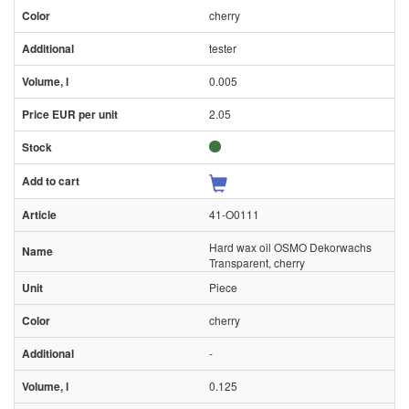
cherry
tester
0.005
2.05
41-O0111
Hard wax oil OSMO Dekorwachs
Transparent, cherry
Piece
cherry
-
0.125