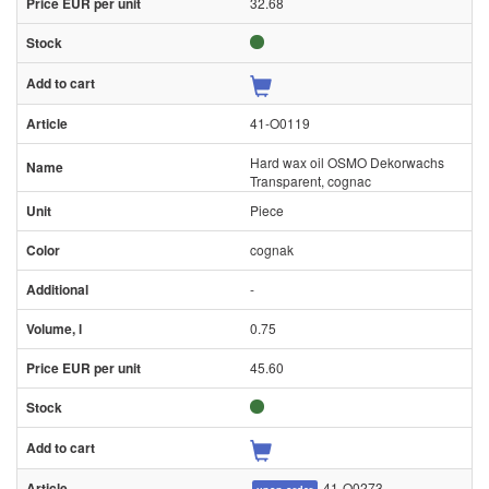
32.68
41-O0119
Hard wax oil OSMO Dekorwachs
Transparent, cognac
Piece
cognak
-
0.75
45.60
41-O0273