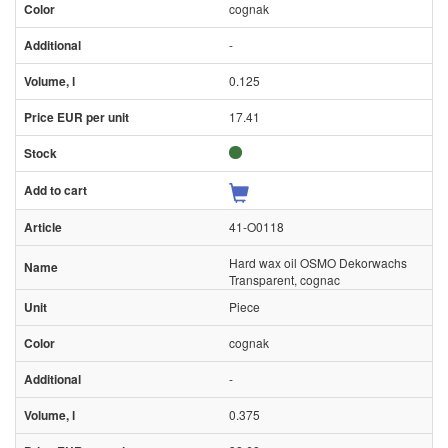
cognak
-
0.125
17.41
41-O0118
Hard wax oil OSMO Dekorwachs
Transparent, cognac
Piece
cognak
-
0.375