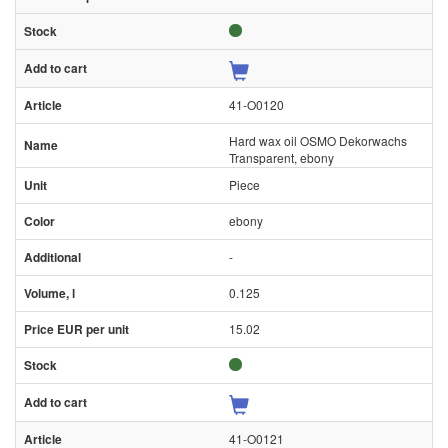
41-O0120
Hard wax oil OSMO Dekorwachs
Transparent, ebony
Piece
ebony
-
0.125
15.02
41-O0121