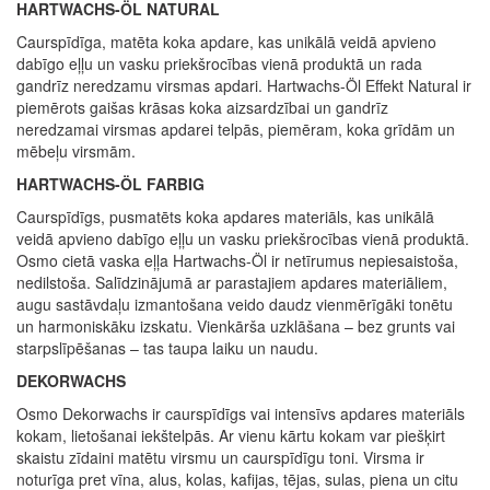
HARTWACHS-ÖL NATURAL
Caurspīdīga, matēta koka apdare, kas unikālā veidā apvieno
dabīgo eļļu un vasku priekšrocības vienā produktā un rada
gandrīz neredzamu virsmas apdari. Hartwachs-Öl Effekt Natural ir
piemērots gaišas krāsas koka aizsardzībai un gandrīz
neredzamai virsmas apdarei telpās, piemēram, koka grīdām un
mēbeļu virsmām.
HARTWACHS-ÖL FARBIG
Caurspīdīgs, pusmatēts koka apdares materiāls, kas unikālā
veidā apvieno dabīgo eļļu un vasku priekšrocības vienā produktā.
Osmo cietā vaska eļļa Hartwachs-Öl ir netīrumus nepiesaistoša,
nedilstoša. Salīdzinājumā ar parastajiem apdares materiāliem,
augu sastāvdaļu izmantošana veido daudz vienmērīgāki tonētu
un harmoniskāku izskatu. Vienkārša uzklāšana – bez grunts vai
starpslīpēšanas – tas taupa laiku un naudu.
DEKORWACHS
Osmo Dekorwachs ir caurspīdīgs vai intensīvs apdares materiāls
kokam, lietošanai iekštelpās. Ar vienu kārtu kokam var piešķirt
skaistu zīdaini matētu virsmu un caurspīdīgu toni. Virsma ir
noturīga pret vīna, alus, kolas, kafijas, tējas, sulas, piena un citu