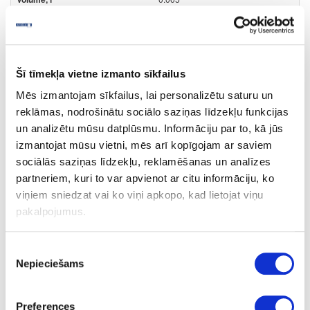
2.05
Šī tīmekļa vietne izmanto sīkfailus
Mēs izmantojam sīkfailus, lai personalizētu saturu un
41-O0289
reklāmas, nodrošinātu sociālo saziņas līdzekļu funkcijas
Hard wax oil OSMO Dekorwachs
un analizētu mūsu datplūsmu. Informāciju par to, kā jūs
Intense colours, grey beige
izmantojat mūsu vietni, mēs arī kopīgojam ar saviem
Piece
sociālās saziņas līdzekļu, reklamēšanas un analīzes
partneriem, kuri to var apvienot ar citu informāciju, ko
grey beige
viņiem sniedzat vai ko viņi apkopo, kad lietojat viņu
-
pakalpojumus.
0.125
Piekrišanas
25.30
Nepieciešams
izvēle
Preferences