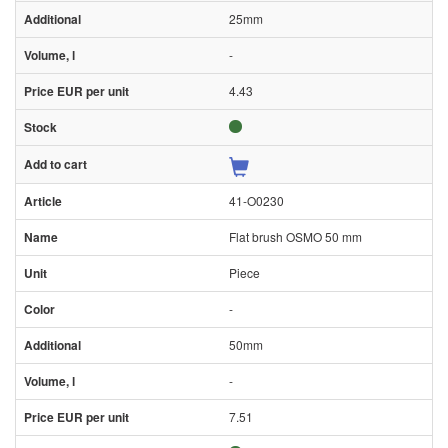
25mm
-
4.43
41-O0230
Flat brush OSMO 50 mm
Piece
-
50mm
-
7.51