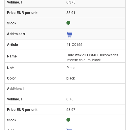
0.375
33.91
41-O0155
Hard wax oil OSMO Dekorwachs
Intense colours, black
Piece
black
-
0.75
53.97