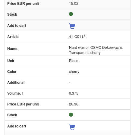
15.02
41-O0112
Hard wax oil OSMO Dekorwachs
Transparent, cherry
Piece
cherry
-
0.375
26.96