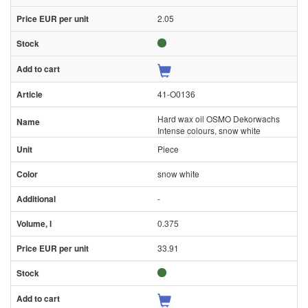
2.05
41-O0136
Hard wax oil OSMO Dekorwachs
Intense colours, snow white
Piece
snow white
-
0.375
33.91