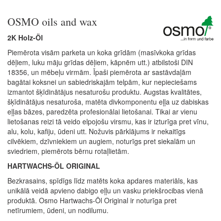
OSMO oils and wax
2K Holz-Öl
Piemērota visām parketa un koka grīdām (masīvkoka grīdas
dēļiem, luku māju grīdas dēļiem, kāpnēm utt.) atbilstoši DIN
18356, un mēbeļu virmām. Īpaši piemērota ar sastāvdaļām
bagātai koksnei un sabiedriskajām telpām, kur nepieciešams
izmantot šķīdinātājus nesaturošu produktu. Augstas kvalitātes,
šķīdinātājus nesaturoša, matēta divkomponentu eļļa uz dabiskas
eļļas bāzes, paredzēta profesionālai lietošanai. Tikai ar vienu
lietošanas reizi tā veido elpojošu virsmu, kas ir izturīga pret vīnu,
alu, kolu, kafiju, ūdeni utt. Nožuvis pārklājums ir nekaitīgs
cilvēkiem, dzīvniekiem un augiem, noturīgs pret siekalām un
sviedriem, piemērots bērnu rotaļlietām.
HARTWACHS-ÖL ORIGINAL
Bezkrasains, spīdīgs līdz matēts koka apdares materiāls, kas
unikālā veidā apvieno dabigo eļļu un vasku priekšrocibas vienā
produktā. Osmo Hartwachs-Öl Original ir noturīga pret
netīrumiem, ūdeni, un nodilumu.