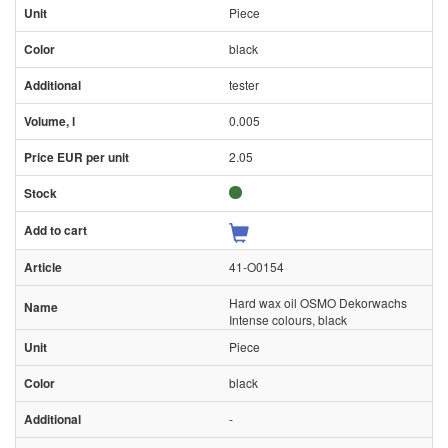
Piece
black
tester
0.005
2.05
41-O0154
Hard wax oil OSMO Dekorwachs
Intense colours, black
Piece
black
-