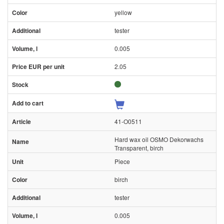
yellow
tester
0.005
2.05
41-O0511
Hard wax oil OSMO Dekorwachs
Transparent, birch
Piece
birch
tester
0.005