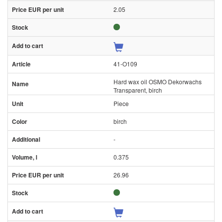
2.05
41-O109
Hard wax oil OSMO Dekorwachs
Transparent, birch
Piece
birch
-
0.375
26.96