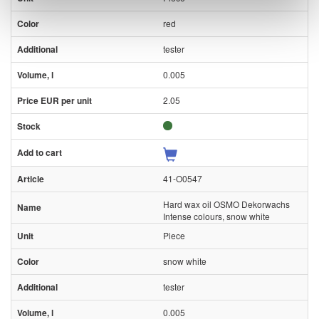
red
tester
0.005
2.05
41-O0547
Hard wax oil OSMO Dekorwachs
Intense colours, snow white
Piece
snow white
tester
0.005