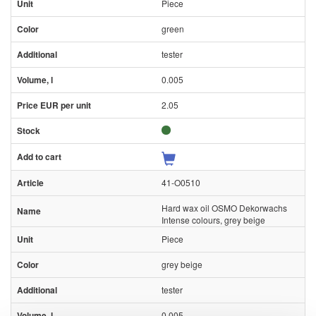
Piece
green
tester
0.005
2.05
41-O0510
Hard wax oil OSMO Dekorwachs
Intense colours, grey beige
Piece
grey beige
tester
0.005