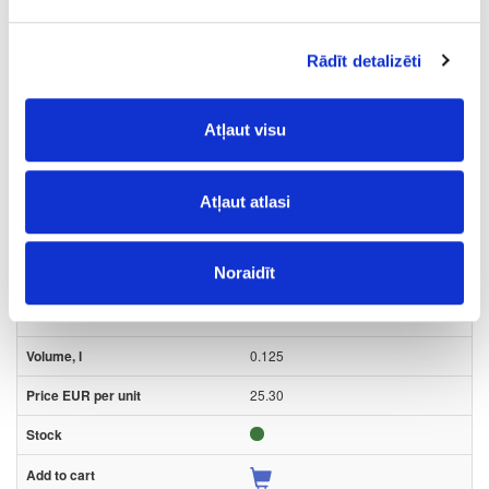
Ask question
Share product link
Print
Rādīt detalizēti
Atļaut visu
41-O0289
Hard wax oil OSMO Dekorwachs
Atļaut atlasi
Intense colours, grey beige
Piece
Noraidīt
grey beige
-
0.125
25.30