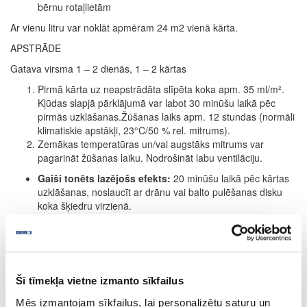
bērnu rotaļlietām
Ar vienu litru var noklāt apmēram 24 m2 vienā kārta.
APSTRĀDE
Gatava virsma 1 – 2 dienās, 1 – 2 kārtas
Pirmā kārta uz neapstrādāta slīpēta koka apm. 35 ml/m².
Kļūdas slapjā pārklājumā var labot 30 minūšu laikā pēc
pirmās uzklāšanas.Žūšanas laiks apm. 12 stundas (normāli
klimatiskie apstākļi, 23°C/50 % rel. mitrums).
Zemākas temperatūras un/vai augstāks mitrums var
pagarināt žūšanas laiku. Nodrošināt labu ventilāciju.
Gaiši tonēts lazējošs efekts:
20 minūšu laikā pēc kārtas
uzklāšanas, noslaucīt ar drānu vai balto pulēšanas disku
koka šķiedru virzienā.
I
ntensīvs:
Ja ir nepieciešama pastiprināta krāsas
intensitāte, atkārtot procesu. (Tomēr maksimāli uzklāt 2
kārtas.) Attiecas tikai uz intensīviemtoņiem.
Kā tonējoša grunts grīdas segumam:
žūšanas laiks apm.
24 stundas (12 stundu vietā; skatīt 3. punktu). Otrā kārta
Šī tīmekļa vietne izmanto sīkfailus
apm. 35 ml/m2 ar Hartwachs-Öl bezkrāsaina. Žūšanas laiks
apm. 8 – 10 stundas; skatīt 3. punktu.
Mēs izmantojam sīkfailus, lai personalizētu saturu un