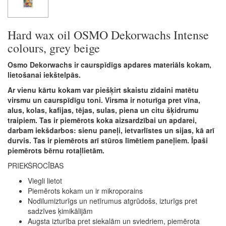
Hard wax oil OSMO Dekorwachs Intense
colours, grey beige
Osmo Dekorwachs ir caurspīdīgs apdares materiāls kokam,
lietošanai iekštelpās.
Ar vienu kārtu kokam var piešķirt skaistu zīdaini matētu
virsmu un caurspīdīgu toni. Virsma ir noturīga pret vīna,
alus, kolas, kafijas, tējas, sulas, piena un citu šķidrumu
traipiem. Tas ir piemērots koka aizsardzībai un apdarei,
darbam iekšdarbos: sienu paneļi, ietvarlīstes un sijas, kā arī
durvis. Tas ir piemērots arī stūros līmētiem paneļiem. Īpaši
piemērots bērnu rotaļlietām.
PRIEKŠROCĪBAS
Viegli lietot
Piemērots kokam un ir mikroporains
Nodilumizturīgs un netīrumus atgrūdošs, izturīgs pret
sadzīves ķimikālijām
Augsta izturība pret siekalām un sviedriem, piemērota