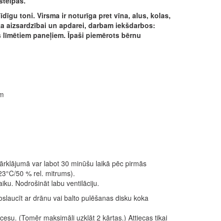
štelpās.
īgu toni. Virsma ir noturīga pret vīna, alus, kolas,
oka aizsardzībai un apdarei, darbam iekšdarbos:
ros līmētiem paneļiem. Īpaši piemērots bērnu
ām
ārklājumā var labot 30 minūšu laikā pēc pirmās
23°C/50 % rel. mitrums).
u. Nodrošināt labu ventilāciju.
slaucīt ar drānu vai balto pulēšanas disku koka
ocesu. (Tomēr maksimāli uzklāt 2 kārtas.) Attiecas tikai