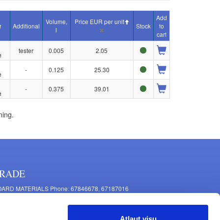
Add
Volume,
Price EUR per unit
r
Additional
Stock
to
l
cart
tester
0.005
2.05
e
-
0.125
25.30
e
-
0.375
39.01
e
ning.
RADE
ARD MATERIALS Phone: 67846678, 67187016
OMPONENTS PRODUCTION Phone: 67844864, 67846675
 Mašīnu Str., Riga, LV-1063, Latvia
Atļaut visu