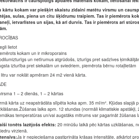
korwachs ir caurspīdīgs apdares materiāls kokam, lietošanai iek
 kārtu kokam var piešķirt skaistu zīdaini matētu virsmu un caurspīd
, tējas, sulas, piena un citu šķidrumu traipiem. Tas ir piemērots k
neļi, ietvarlīstes un sijas, kā arī durvis. Tas ir piemērots arī stū
tām.
ROCĪBAS
egli lietot
emērots kokam un ir mikroporains
dilumizturīgs un netīrumus atgrūdošs, izturīgs pret sadzīves ķimikālij
gsta izturība pret siekalām un sviedriem, piemērota bērnu rotaļlietām
 litru var noklāt apmēram 24 m2 vienā kārta.
ĀDE
irsma 1 – 2 dienās, 1 – 2 kārtas
rmā kārta uz neapstrādāta slīpēta koka apm. 35 ml/m². Kļūdas slapjā p
klāšanas.Žūšanas laiks apm. 12 stundas (normāli klimatiskie apstākļi, 
mākas temperatūras un/vai augstāks mitrums var pagarināt žūšanas laik
iši tonēts lazējošs efekts:
20 minūšu laikā pēc kārtas uzklāšanas, no
iedru virzienā.
tensīvs:
Ja ir nepieciešama pastiprināta krāsas intensitāte, atkārtot pr