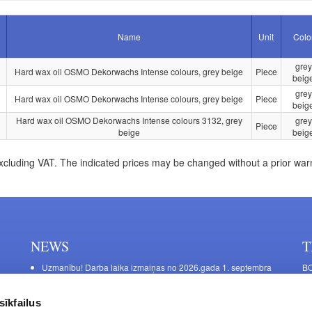
Name
Unit
Colo
grey
Hard wax oil OSMO Dekorwachs Intense colours, grey beige
Piece
beig
grey
Hard wax oil OSMO Dekorwachs Intense colours, grey beige
Piece
beig
Hard wax oil OSMO Dekorwachs Intense colours 3132, grey
grey
Piece
beige
beig
xcluding VAT. The indicated prices may be changed without a prior war
NEWS
T
Uzmanību! Darba laika izmaiņas no 2026.gada 1. septembra
BO
C
Galda kājas RIEX ER60
11
Laminēts bērza saplāksnis
sīkfailus