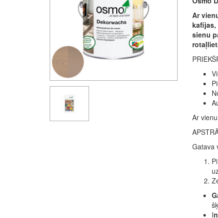
Osmo De
Ar vienu
kafijas
sienu pa
rotaļlie
PRIEKŠ
Vi
Pi
No
Au
Ar vienu
APSTR
Gatava v
Pi
uz
Ze
Ga
šķ
I
n