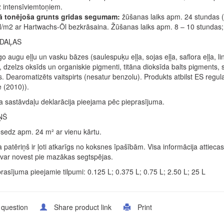
 intensīviemtoņiem.
ā tonējoša grunts grīdas segumam:
žūšanas laiks apm. 24 stundas (1
/m2 ar Hartwachs-Öl bezkrāsaina. Žūšanas laiks apm. 8 – 10 stundas; s
DAĻAS
o augu eļļu un vasku bāzes (saulespuķu eļļa, sojas eļļa, saflora eļļa, li
, dzelzs oksīds un organiskie pigmenti, titāna dioksīda balts pigments,
. Dearomatizēts vaitspirts (nesatur benzolu). Produkts atbilst ES reg
e (2010)).
a sastāvdaļu deklarācija pieejama pēc pieprasījuma.
ŅŠ
nosedz apm. 24 m² ar vienu kārtu.
 patēriņš ir ļoti atkarīgs no koksnes īpašībām. Visa informācija attie
var novest pie mazākas segtspējas.
rasījuma pieejamie tilpumi: 0.125 L; 0.375 L; 0.75 L; 2.50 L; 25 L
 question
Share product link
Print