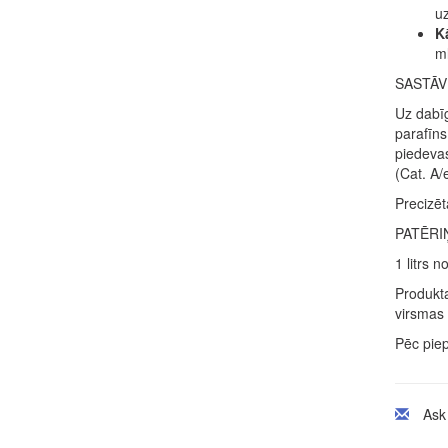
uz
K
ml
SASTĀV
Uz dabīg
parafīns
piedevas
(Cat. A/
Precizēt
PATĒRI
1 litrs 
Produkta
virsmas 
Pēc piep
Ask