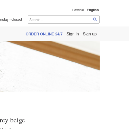
Latviski
English
unday - closed
Sign in
Sign up
ORDER ONLINE 24/7
rey beige