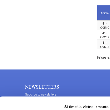
Article
41-
O0510
41-
O0289
41-
O0593
Prices e
NEWSLETTERS
Subcribe to newsletters
Šī tīmekļa vietne izmanto 