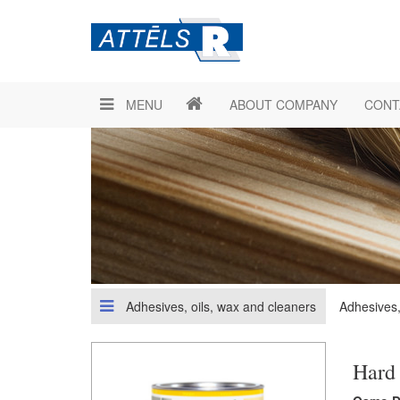
MENU
ABOUT COMPANY
CONT
Adhesives, oils, wax and cleaners
Adhesives,
Hard 