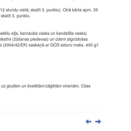
2 stundu vietā; skatīt 3. punktu). Otrā kārta apm. 35
katīt 3. punktu.
nsēklu eļļa, karnauba vasks un kandelilla vasks)
 sikatīvi (žūšanas piedevas) un ūdeni atgrūdošas
ulai (2004/42/EK) saskaņā ar GOS saturu maks. 400 g/l
cas uz gludām un ēvelētām/zāģētām virsmām. Citas