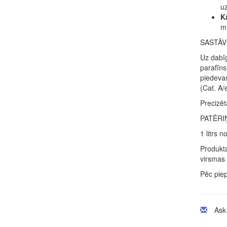
uz
K
ml
SASTĀV
Uz dabīg
parafīns
piedevas
(Cat. A/
Precizēt
PATĒRI
1 litrs 
Produkta
virsmas 
Pēc piep
Ask