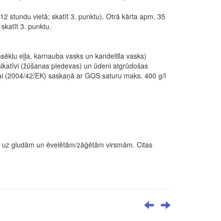
2 stundu vietā; skatīt 3. punktu). Otrā kārta apm. 35
katīt 3. punktu.
nsēklu eļļa, karnauba vasks un kandelilla vasks)
 sikatīvi (žūšanas piedevas) un ūdeni atgrūdošas
ulai (2004/42/EK) saskaņā ar GOS saturu maks. 400 g/l
cas uz gludām un ēvelētām/zāģētām virsmām. Citas