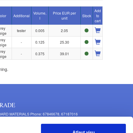
Add
Volume,
Price EUR per
olor
Additional
Stock
to
l
unit
cart
rey
tester
0.005
2.05
eige
rey
-
0.125
25.30
eige
rey
-
0.375
39.01
eige
ning.
RADE
ARD MATERIALS Phone: 67846678, 67187016
OMPONENTS PRODUCTION Phone: 67844864, 67846675
 Mašīnu Str., Riga, LV-1063, Latvia
Atļaut visu