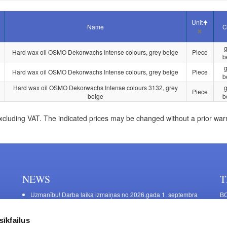
Unit
Name
C
g
Hard wax oil OSMO Dekorwachs Intense colours, grey beige
Piece
b
g
Hard wax oil OSMO Dekorwachs Intense colours, grey beige
Piece
b
Hard wax oil OSMO Dekorwachs Intense colours 3132, grey
g
Piece
beige
b
xcluding VAT. The indicated prices may be changed without a prior war
NEWS
T
Uzmanību! Darba laika izmaiņas no 2026.gada 1. septembra
BO
C
Galda kājas RIEX ER60
11
Laminēts bērza saplāksnis
sīkfailus