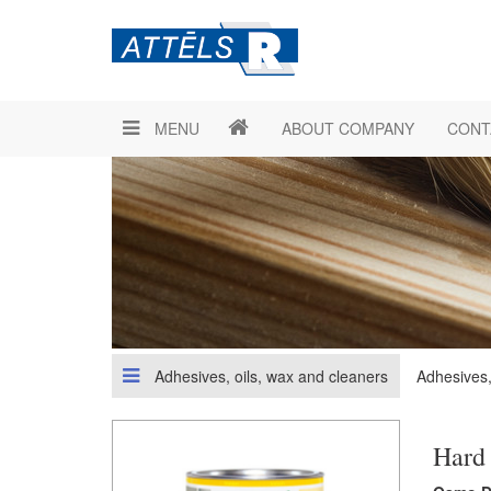
MENU
ABOUT COMPANY
CONT
Adhesives, oils, wax and cleaners
Adhesives,
Hard 