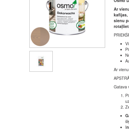
Osmo De
Ar vienu
kafijas
sienu pa
rotaļlie
PRIEKŠ
Vi
Pi
No
Au
Ar vienu
APSTR
Gatava v
Pi
uz
Ze
Ga
šķ
I
n