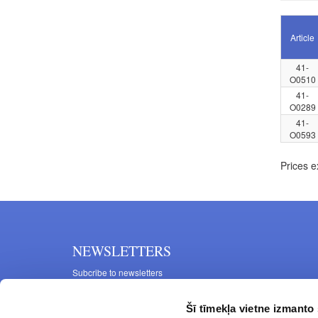
Article
41-
O0510
41-
O0289
41-
O0593
Prices e
NEWSLETTERS
Subcribe to newsletters
Šī tīmekļa vietne izmanto 