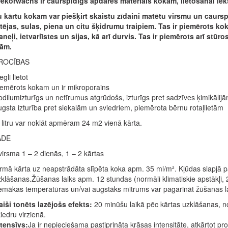
korwachs ir caurspīdīgs apdares materiāls kokam, lietošanai iek
 kārtu kokam var piešķirt skaistu zīdaini matētu virsmu un caurspīd
, tējas, sulas, piena un citu šķidrumu traipiem. Tas ir piemērots k
neļi, ietvarlīstes un sijas, kā arī durvis. Tas ir piemērots arī stū
tām.
ROCĪBAS
egli lietot
emērots kokam un ir mikroporains
dilumizturīgs un netīrumus atgrūdošs, izturīgs pret sadzīves ķimikālij
gsta izturība pret siekalām un sviedriem, piemērota bērnu rotaļlietām
 litru var noklāt apmēram 24 m2 vienā kārta.
ĀDE
irsma 1 – 2 dienās, 1 – 2 kārtas
rmā kārta uz neapstrādāta slīpēta koka apm. 35 ml/m². Kļūdas slapjā p
klāšanas.Žūšanas laiks apm. 12 stundas (normāli klimatiskie apstākļi, 
mākas temperatūras un/vai augstāks mitrums var pagarināt žūšanas laik
iši tonēts lazējošs efekts:
20 minūšu laikā pēc kārtas uzklāšanas, no
iedru virzienā.
tensīvs:
Ja ir nepieciešama pastiprināta krāsas intensitāte, atkārtot pr