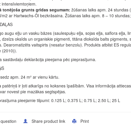
 intensīviemtoņiem.
ā tonējoša grunts grīdas segumam:
žūšanas laiks apm. 24 stundas (1
/m2 ar Hartwachs-Öl bezkrāsaina. Žūšanas laiks apm. 8 – 10 stundas; s
DAĻAS
o augu eļļu un vasku bāzes (saulespuķu eļļa, sojas eļļa, saflora eļļa, li
, dzelzs oksīds un organiskie pigmenti, titāna dioksīda balts pigments,
. Dearomatizēts vaitspirts (nesatur benzolu). Produkts atbilst ES reg
e (2010)).
a sastāvdaļu deklarācija pieejama pēc pieprasījuma.
ŅŠ
nosedz apm. 24 m² ar vienu kārtu.
 patēriņš ir ļoti atkarīgs no koksnes īpašībām. Visa informācija attie
var novest pie mazākas segtspējas.
rasījuma pieejamie tilpumi: 0.125 L; 0.375 L; 0.75 L; 2.50 L; 25 L
 question
Share product link
Print