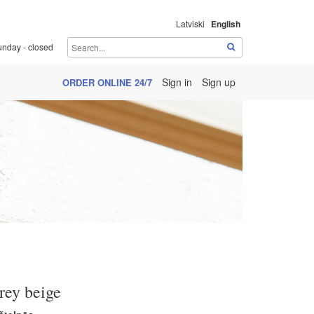
Latviski
English
unday - closed
Sign in
Sign up
ORDER ONLINE 24/7
rey beige