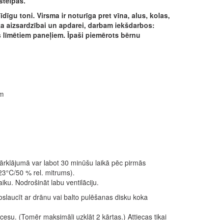
štelpās.
īgu toni. Virsma ir noturīga pret vīna, alus, kolas,
oka aizsardzībai un apdarei, darbam iekšdarbos:
ros līmētiem paneļiem. Īpaši piemērots bērnu
ām
ārklājumā var labot 30 minūšu laikā pēc pirmās
23°C/50 % rel. mitrums).
u. Nodrošināt labu ventilāciju.
slaucīt ar drānu vai balto pulēšanas disku koka
ocesu. (Tomēr maksimāli uzklāt 2 kārtas.) Attiecas tikai