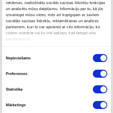
reklāmas, nodrošinātu sociālo saziņas līdzekļu funkcijas
un analizētu mūsu datplūsmu. Informāciju par to, kā jūs
izmantojat mūsu vietni, mēs arī kopīgojam ar saviem
Vigra Oak
sociālās saziņas līdzekļu, reklamēšanas un analīzes
partneriem, kuri to var apvienot ar citu informāciju, ko
viņiem sniedzat vai ko viņi apkopo, kad lietojat viņu
Ask question
pakalpojumus.
Share product link
Print
Piekrišanas
Nepieciešams
izvēle
44A-R172-5
upon order
Preferences
R172
Vigra Oak
Statistika
1210
Mārketings
234