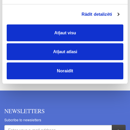
5
m2
Rādīt detalizēti
22.00
Atļaut visu
Atļaut atlasi
Prices excluding VAT. The indicated prices may be changed
Noraidīt
without a prior warning.
NEWSLETTERS
Subcribe to newsletters