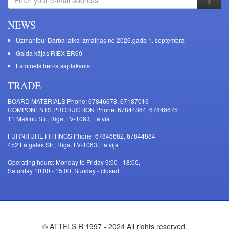
NEWS
Uzmanību! Darba laika izmaiņas no 2026.gada 1. septembra
Galda kājas RIEX ER60
Laminēts bērza saplāksnis
TRADE
BOARD MATERIALS Phone: 67846678, 67187016
COMPONENTS PRODUCTION Phone: 67844864, 67846675
11 Mašīnu Str., Riga, LV-1063, Latvia
FURNITURE FITTINGS Phone: 67846682, 67844884
452 Latgales Str., Riga, LV-1063, Latvija
Operating hours: Monday to Friday 9:00 - 18:00,
Saturday 10:00 - 15:00, Sunday - closed.
© ATTĒLS R 1997 - 2024 All rights reserved.