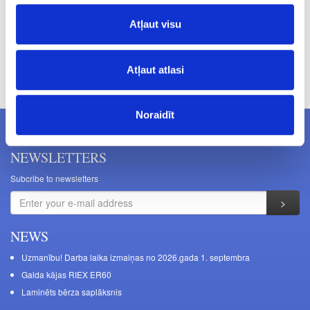
Atļaut visu
Prices excluding VAT. The indicated prices may be changed
Atļaut atlasi
without a prior warning.
Noraidīt
NEWSLETTERS
Subcribe to newsletters
NEWS
Uzmanību! Darba laika izmaiņas no 2026.gada 1. septembra
Galda kājas RIEX ER60
Laminēts bērza saplāksnis