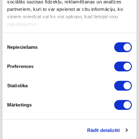
sociālās saziņas līdzekļu, reklamēšanas un analīzes
partneriem, kuri to var apvienot ar citu informāciju, ko
viņiem sniedzat vai ko viņi apkopo, kad lietojat viņu
Ask question
pakalpojumus.
Share product link
Print
Piekrišanas
Nepieciešams
izvēle
44A-98535
upon order
Preferences
Rocko SPC underlay PUR 1.0
1000
Statistika
1
Roll
Mārketings
54.99
Rādīt detalizēti