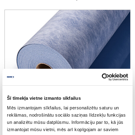
Šī tīmekļa vietne izmanto sīkfailus
Mēs izmantojam sīkfailus, lai personalizētu saturu un
reklāmas, nodrošinātu sociālo saziņas līdzekļu funkcijas
un analizētu mūsu datplūsmu. Informāciju par to, kā jūs
Rocko SPC underlay PUR 1.0, 10m²
izmantojat mūsu vietni, mēs arī kopīgojam ar saviem