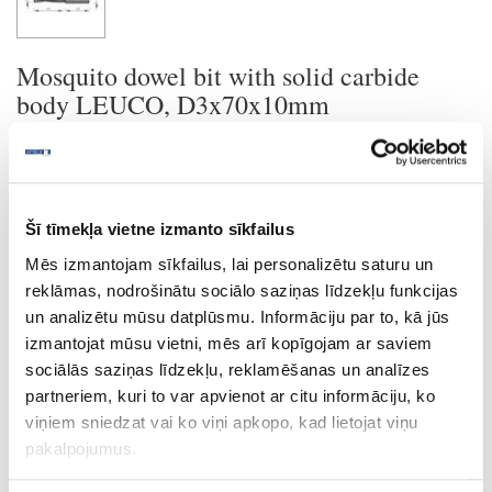
Mosquito dowel bit with solid carbide
body LEUCO, D3x70x10mm
Ask question
Share product link
Print
Šī tīmekļa vietne izmanto sīkfailus
Mēs izmantojam sīkfailus, lai personalizētu saturu un
reklāmas, nodrošinātu sociālo saziņas līdzekļu funkcijas
un analizētu mūsu datplūsmu. Informāciju par to, kā jūs
24-L182386
special price
izmantojat mūsu vietni, mēs arī kopīgojam ar saviem
sociālās saziņas līdzekļu, reklamēšanas un analīzes
Mosquito dowel bit with solid
carbide body LEUCO, D3x70x10mm
partneriem, kuri to var apvienot ar citu informāciju, ko
Piece
viņiem sniedzat vai ko viņi apkopo, kad lietojat viņu
pakalpojumus.
70