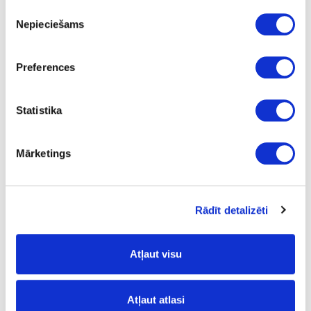
3
Piekrišanas
Nepieciešams
izvēle
18
10
Preferences
43.5
L
Statistika
14.78
Mārketings
24-L182387
special price
Rādīt detalizēti
Mosquito dowel bit with solid
carbide body LEUCO, D3x70x10mm
Atļaut visu
Piece
70
Atļaut atlasi
3