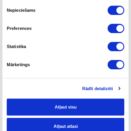
3
Piekrišanas
Nepieciešams
izvēle
18
10
Preferences
43.5
L
Statistika
14.78
Mārketings
24-L182387
special price
Rādīt detalizēti
Mosquito dowel bit with solid
carbide body LEUCO, D3x70x10mm
Atļaut visu
Piece
70
Atļaut atlasi
3