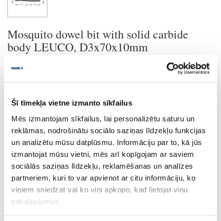
Mosquito dowel bit with solid carbide
body LEUCO, D3x70x10mm
Ask question
Share product link
Print
Šī tīmekļa vietne izmanto sīkfailus
Mēs izmantojam sīkfailus, lai personalizētu saturu un
reklāmas, nodrošinātu sociālo saziņas līdzekļu funkcijas
un analizētu mūsu datplūsmu. Informāciju par to, kā jūs
24-L182386
special price
izmantojat mūsu vietni, mēs arī kopīgojam ar saviem
sociālās saziņas līdzekļu, reklamēšanas un analīzes
Mosquito dowel bit with solid
carbide body LEUCO, D3x70x10mm
partneriem, kuri to var apvienot ar citu informāciju, ko
Piece
viņiem sniedzat vai ko viņi apkopo, kad lietojat viņu
pakalpojumus.
70