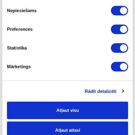
3
Piekrišanas
Nepieciešams
izvēle
18
10
Preferences
43.5
L
Statistika
14.78
Mārketings
24-L182387
special price
Rādīt detalizēti
Mosquito dowel bit with solid
carbide body LEUCO, D3x70x10mm
Atļaut visu
Piece
70
Atļaut atlasi
3