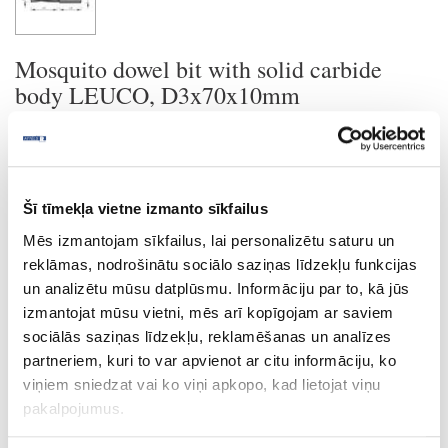
Mosquito dowel bit with solid carbide
body LEUCO, D3x70x10mm
Ask question
Share product link
Print
Šī tīmekļa vietne izmanto sīkfailus
Mēs izmantojam sīkfailus, lai personalizētu saturu un
reklāmas, nodrošinātu sociālo saziņas līdzekļu funkcijas
un analizētu mūsu datplūsmu. Informāciju par to, kā jūs
24-L182386
special price
izmantojat mūsu vietni, mēs arī kopīgojam ar saviem
sociālās saziņas līdzekļu, reklamēšanas un analīzes
Mosquito dowel bit with solid
carbide body LEUCO, D3x70x10mm
partneriem, kuri to var apvienot ar citu informāciju, ko
Piece
viņiem sniedzat vai ko viņi apkopo, kad lietojat viņu
pakalpojumus.
70