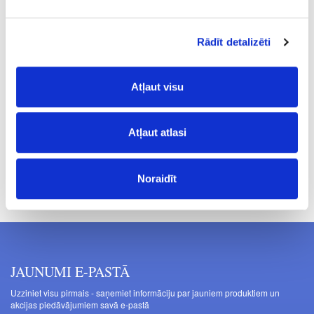
24-576712
īpaša cena
izejošais
Akumulatora ripzāģis TSC 55 Li
Rādīt detalizēti
REB-Basic
Komplekts
Atļaut visu
677.75
Atļaut atlasi
Cenas norādītas bez PVN. Cenas var tikt mainītas bez iepriekšēja
Noraidīt
brīdinājuma.
JAUNUMI E-PASTĀ
Uzziniet visu pirmais - saņemiet informāciju par jauniem produktiem un
akcijas piedāvājumiem savā e-pastā