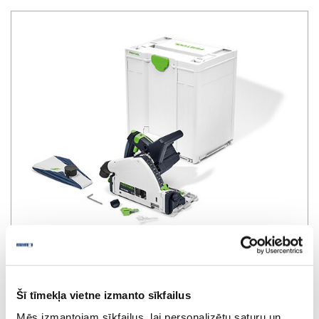
Šī tīmekļa vietne izmanto sīkfailus
Mēs izmantojam sīkfailus, lai personalizētu saturu un