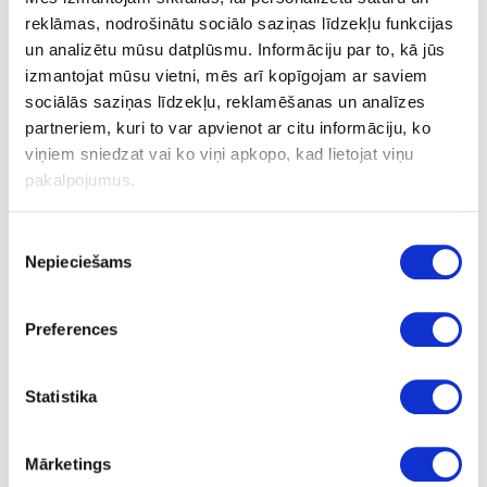
reklāmas, nodrošinātu sociālo saziņas līdzekļu funkcijas
un analizētu mūsu datplūsmu. Informāciju par to, kā jūs
izmantojat mūsu vietni, mēs arī kopīgojam ar saviem
sociālās saziņas līdzekļu, reklamēšanas un analīzes
partneriem, kuri to var apvienot ar citu informāciju, ko
viņiem sniedzat vai ko viņi apkopo, kad lietojat viņu
pakalpojumus.
Akumulatora ripzāģis TSC 55 Li REB-
Piekrišanas
Basic
Nepieciešams
izvēle
Skatīt airāk informāciju par produktu
Preferences
Uzdot jautājumu
Statistika
Nosūtīt saiti uz produktu
Drukāt
Mārketings