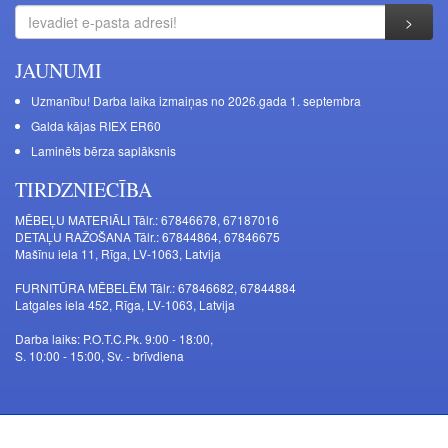
JAUNUMI
Uzmanību! Darba laika izmaiņas no 2026.gada 1. septembra
Galda kājas RIEX ER60
Laminēts bērza saplāksnis
TIRDZNIECĪBA
MĒBEĻU MATERIĀLI Tālr.: 67846678, 67187016
DETAĻU RAŽOŠANA Tālr.: 67844864, 67846675
Mašīnu iela 11, Rīga, LV-1063, Latvija
FURNITŪRA MĒBELĒM Tālr.: 67846682, 67844884
Latgales iela 452, Rīga, LV-1063, Latvija
Darba laiks: P.O.T.C.Pk. 9:00 - 18:00,
S. 10:00 - 15:00, Sv. - brīvdiena