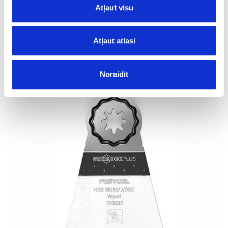
Atļaut visu
Atļaut atlasi
Oscilatora asmens, universālais USB 78/42/Bi/OSC/5
Noraidīt
īpaša cena