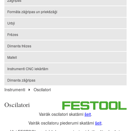
Zāģripas
Formāta zāģripas un priekšzāģi
Urbji
Frēzes
Dimanta frēzes
Mafell
Instrumenti CNC iekārtām
Dimanta zāģripas
Instrumenti
Oscilatori
Oscilatori
Vairāk oscilatori skatāmi
šeit
.
Vairāk oscilatoru piederumi skatāmi
šeit
.