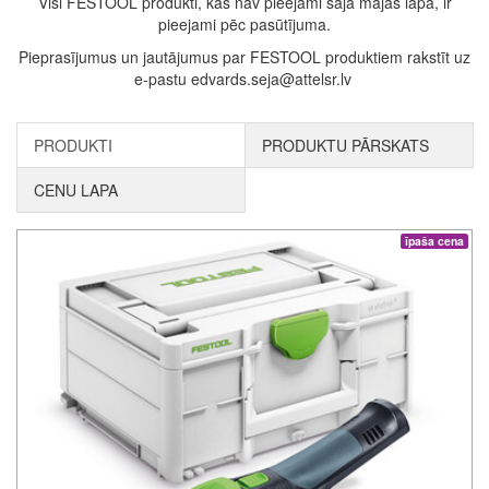
Visi FESTOOL produkti, kas nav pieejami šajā mājas lapā, ir
pieejami pēc pasūtījuma.
Pieprasījumus un jautājumus par FESTOOL produktiem rakstīt uz
e-pastu edvards.seja@attelsr.lv
PRODUKTI
PRODUKTU PĀRSKATS
CENU LAPA
īpaša cena