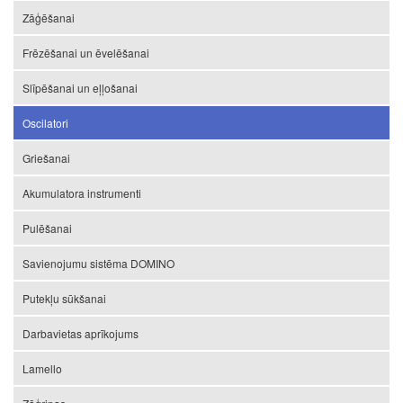
Zāģēšanai
Frēzēšanai un ēvelēšanai
Slīpēšanai un eļļošanai
Oscilatori
Griešanai
Akumulatora instrumenti
Pulēšanai
Savienojumu sistēma DOMINO
Putekļu sūkšanai
Darbavietas aprīkojums
Lamello