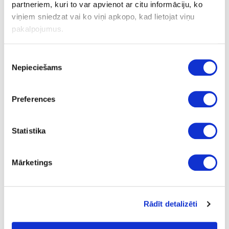
partneriem, kuri to var apvienot ar citu informāciju, ko
viņiem sniedzat vai ko viņi apkopo, kad lietojat viņu
pakalpojumus.
Piekrišanas
Oscilatora asmens, universālais USB 78/32/Bi/OSC
Nepieciešams
izvēle
īpaša cena
Preferences
Statistika
Mārketings
Rādīt detalizēti