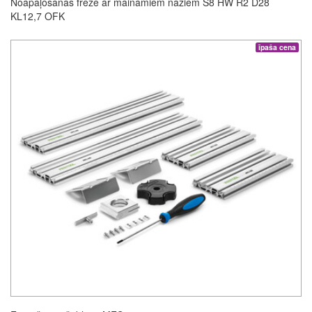
Noapaļošanas frēze ar maināmiem nažiem S8 HW R2 D28
KL12,7 OFK
īpaša cena