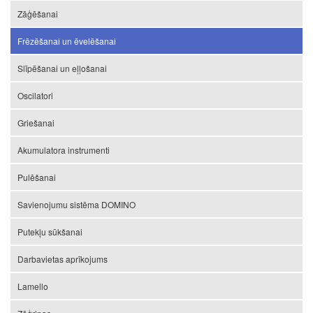
Zāģēšanai
Frēzēšanai un ēvelēšanai
Slīpēšanai un eļļošanai
Oscilatori
Griešanai
Akumulatora instrumenti
Pulēšanai
Savienojumu sistēma DOMINO
Putekļu sūkšanai
Darbavietas aprīkojums
Lamello