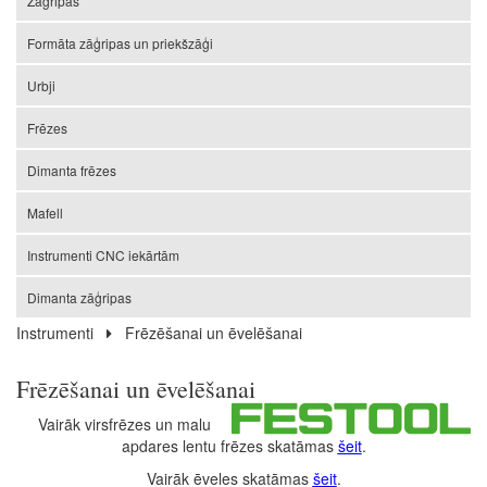
Zāģripas
Formāta zāģripas un priekšzāģi
Urbji
Frēzes
Dimanta frēzes
Mafell
Instrumenti CNC iekārtām
Dimanta zāģripas
Instrumenti
Frēzēšanai un ēvelēšanai
Frēzēšanai un ēvelēšanai
Vairāk virsfrēzes un malu
apdares lentu frēzes skatāmas
šeit
.
Vairāk ēveles skatāmas
šeit
.