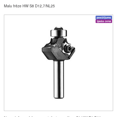
Malu frēze HW S8 D12,7/NL25
pasūtījums
īpaša cena