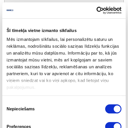
Noapaļošanas frēze HW R3-OFK 500
Šī tīmekļa vietne izmanto sīkfailus
pasūtījums
Mēs izmantojam sīkfailus, lai personalizētu saturu un
īpaša cena
reklāmas, nodrošinātu sociālo saziņas līdzekļu funkcijas
un analizētu mūsu datplūsmu. Informāciju par to, kā jūs
izmantojat mūsu vietni, mēs arī kopīgojam ar saviem
sociālās saziņas līdzekļu, reklamēšanas un analīzes
partneriem, kuri to var apvienot ar citu informāciju, ko
viņiem sniedzat vai ko viņi apkopo, kad lietojat viņu
pakalpojumus.
Piekrišanas
Nepieciešams
izvēle
Preferences