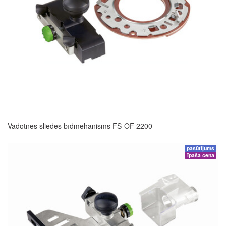
Vadotnes sliedes bīdmehānisms FS-OF 2200
pasūtījums
īpaša cena