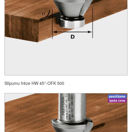
Slīpumu frēze HW 45°-OFK 500
pasūtījums
īpaša cena