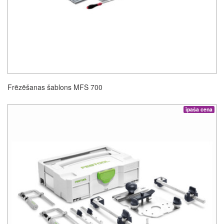
Frēzēšanas šablons MFS 700
īpaša cena