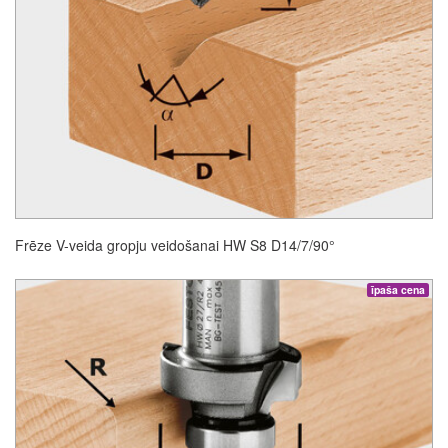
Frēze V-veida gropju veidošanai HW S8 D14/7/90°
īpaša cena