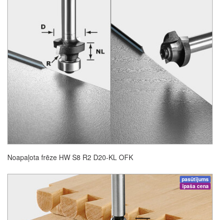
Noapaļota frēze HW S8 R2 D20-KL OFK
pasūtījums
īpaša cena