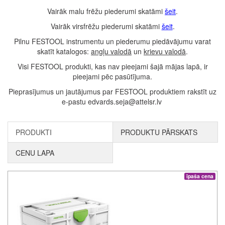
Vairāk malu frēžu piederumi skatāmi
šeit
.
Vairāk virsfrēžu piederumi skatāmi
šeit
.
Pilnu FESTOOL instrumentu un piederumu piedāvājumu varat
skatīt katalogos:
angļu valodā
un
krievu valodā
.
Visi FESTOOL produkti, kas nav pieejami šajā mājas lapā, ir
pieejami pēc pasūtījuma.
Pieprasījumus un jautājumus par FESTOOL produktiem rakstīt uz
e-pastu edvards.seja@attelsr.lv
PRODUKTI
PRODUKTU PĀRSKATS
CENU LAPA
īpaša cena