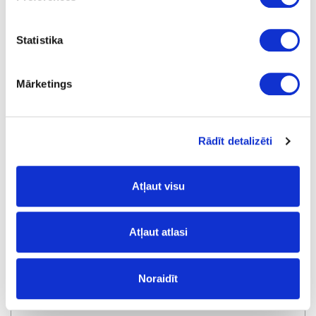
Statistika
Noapaļota frēze HW R6-OFK 500
pasūtījums
Mārketings
Rādīt detalizēti
Atļaut visu
Atļaut atlasi
Noraidīt