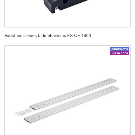
Vadotnes sliedes bīdmehānisms FS-OF 1400
pasūtījums
īpaša cena