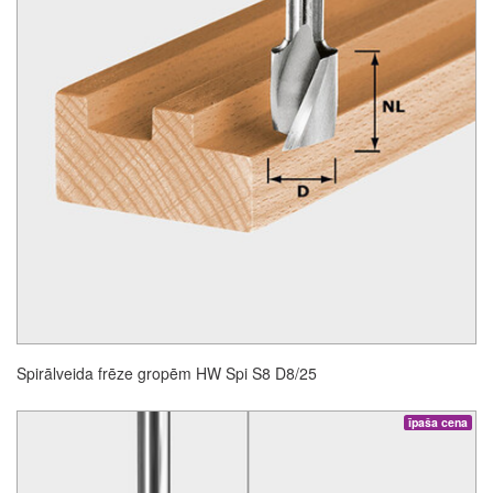
Spirālveida frēze gropēm HW Spi S8 D8/25
īpaša cena