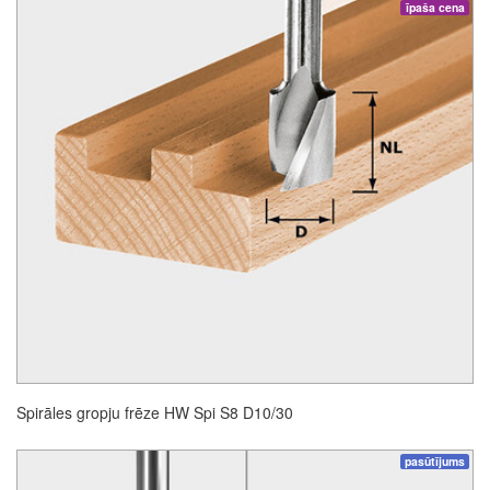
īpaša cena
Spirāles gropju frēze HW Spi S8 D10/30
pasūtījums