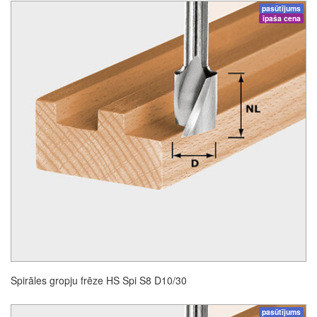
pasūtījums
īpaša cena
Spirāles gropju frēze HS Spi S8 D10/30
pasūtījums