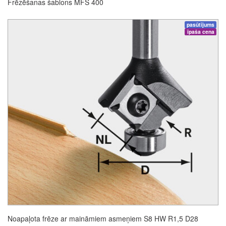
Frēzēšanas šablons MFS 400
pasūtījums
īpaša cena
Noapaļota frēze ar maināmiem asmeņiem S8 HW R1,5 D28