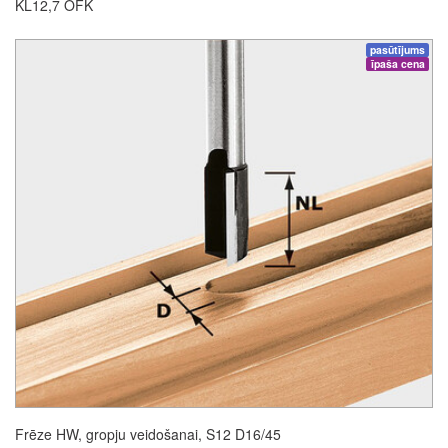
KL12,7 OFK
pasūtījums
īpaša cena
Frēze HW, gropju veidošanai, S12 D16/45