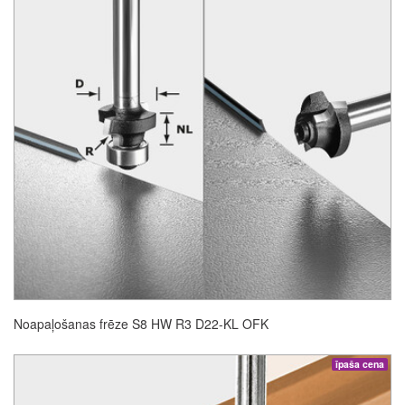
Noapaļošanas frēze S8 HW R3 D22-KL OFK
īpaša cena