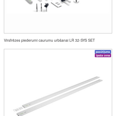
Virsfrēzes piederumi caurumu urbšanai LR 32-SYS SET
pasūtījums
īpaša cena