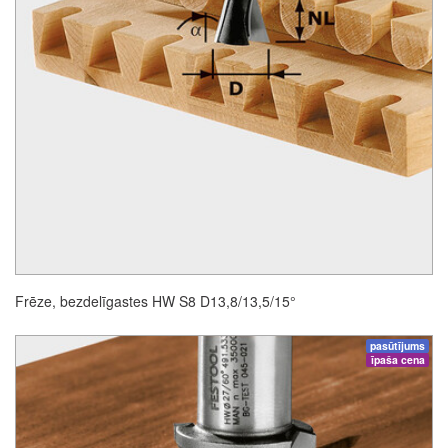
Frēze, bezdelīgastes HW S8 D13,8/13,5/15°
pasūtījums
īpaša cena