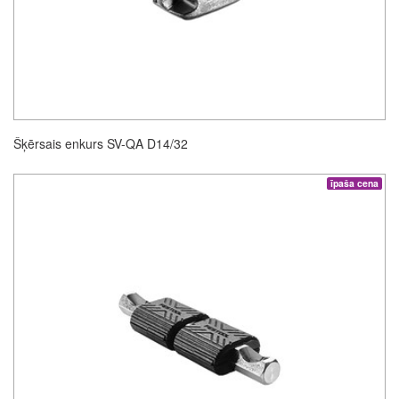
Šķērsais enkurs SV-QA D14/32
īpaša cena