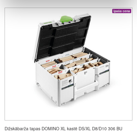
īpaša cena
Dižskābarža tapas DOMINO XL kastē DS/XL D8/D10 306 BU