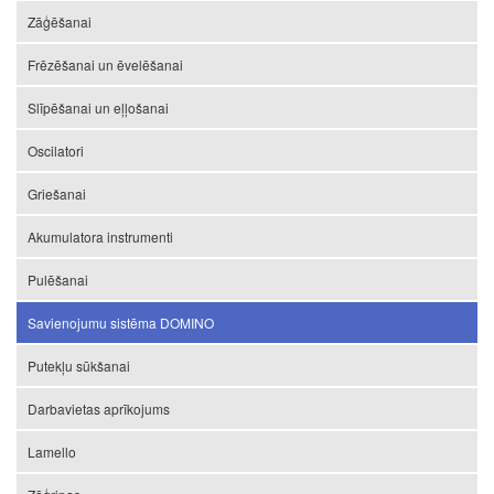
Zāģēšanai
Frēzēšanai un ēvelēšanai
Slīpēšanai un eļļošanai
Oscilatori
Griešanai
Akumulatora instrumenti
Pulēšanai
Savienojumu sistēma DOMINO
Putekļu sūkšanai
Darbavietas aprīkojums
Lamello