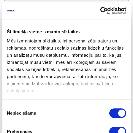
Frēze DOMINO tapu savienojumiem XL DF 700 EQ-Plus
pasūtījums
Šī tīmekļa vietne izmanto sīkfailus
Mēs izmantojam sīkfailus, lai personalizētu saturu un
reklāmas, nodrošinātu sociālo saziņas līdzekļu funkcijas
un analizētu mūsu datplūsmu. Informāciju par to, kā jūs
izmantojat mūsu vietni, mēs arī kopīgojam ar saviem
sociālās saziņas līdzekļu, reklamēšanas un analīzes
partneriem, kuri to var apvienot ar citu informāciju, ko
viņiem sniedzat vai ko viņi apkopo, kad lietojat viņu
pakalpojumus.
Piekrišanas
Nepieciešams
izvēle
Preferences