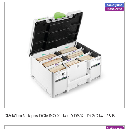
pasūtījums
īpaša cena
Dižskābarža tapas DOMINO XL kastē DS/XL D12/D14 128 BU
īpaša cena