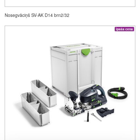
Nosegvāciņš SV-AK D14 brn2/32
īpaša cena