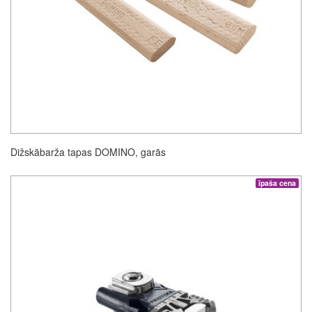
Dižskābarža tapas DOMINO, garās
īpaša cena