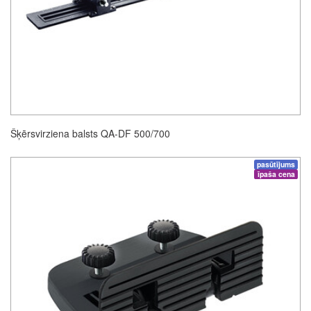
Šķērsvirziena balsts QA-DF 500/700
pasūtījums
īpaša cena