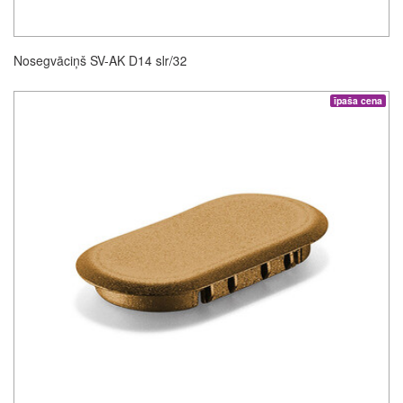
Nosegvāciņš SV-AK D14 slr/32
īpaša cena