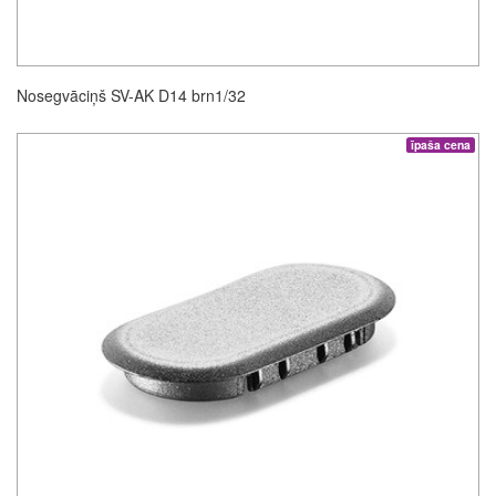
Nosegvāciņš SV-AK D14 brn1/32
īpaša cena