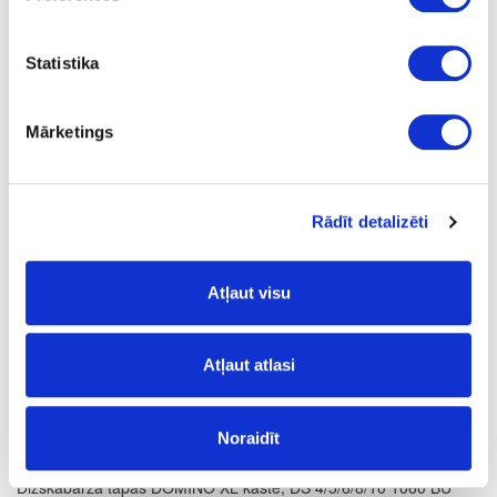
Frēze DOMINO tapu savienojumiem DF 500 Q-Set
pasūtījums
Statistika
Mārketings
Rādīt detalizēti
Atļaut visu
Atļaut atlasi
Noraidīt
Dižskābarža tapas DOMINO XL kastē, DS 4/5/6/8/10 1060 BU