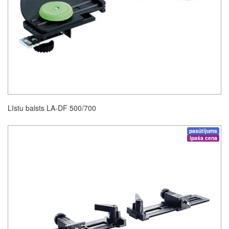
Līstu balsts LA-DF 500/700
pasūtījums
īpaša cena