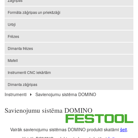
Zāģripas
Formāta zāģripas un priekšzāģi
Urbji
Frēzes
Dimanta frēzes
Mafell
Instrumenti CNC iekārtām
Dimanta zāģripas
Instrumenti
Savienojumu sistēma DOMINO
Savienojumu sistēma DOMINO
Vairāk savienojumu sistēmas DOMINO produkti skatāmi
šeit
.