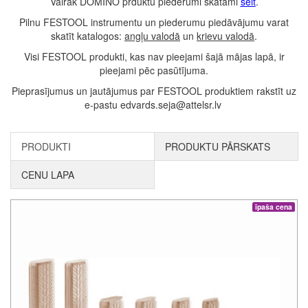
Vairāk DOMINO prduktu piederumi skatāmi
šeit
.
Pilnu FESTOOL instrumentu un piederumu piedāvājumu varat
skatīt katalogos:
angļu valodā
un
krievu valodā
.
Visi FESTOOL produkti, kas nav pieejami šajā mājas lapā, ir
pieejami pēc pasūtījuma.
Pieprasījumus un jautājumus par FESTOOL produktiem rakstīt uz
e-pastu edvards.seja@attelsr.lv
PRODUKTI
PRODUKTU PĀRSKATS
CENU LAPA
īpaša cena