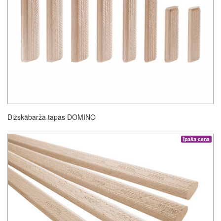
Dižskābarža tapas DOMINO
īpaša cena