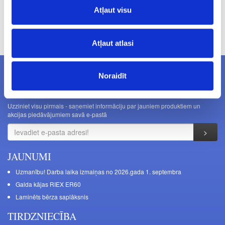
Atļaut visu
Cenas norādītas bez PVN. Cenas var tikt mainītas bez iepriekšēja
brīdinājuma.
Atļaut atlasi
Noraidīt
JAUNUMI E-PASTĀ
Uzziniet visu pirmais - saņemiet informāciju par jauniem produktiem un
akcijas piedāvājumiem savā e-pastā
JAUNUMI
Uzmanību! Darba laika izmaiņas no 2026.gada 1. septembra
Galda kājas RIEX ER60
Laminēts bērza saplāksnis
TIRDZNIECĪBA