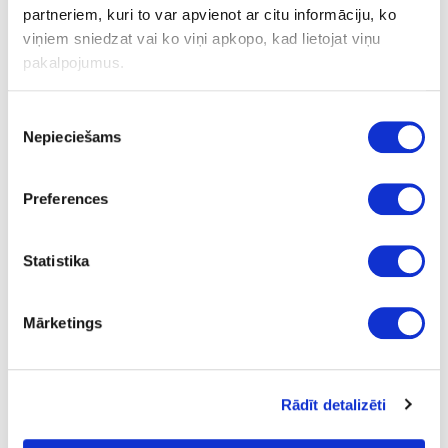
partneriem, kuri to var apvienot ar citu informāciju, ko
viņiem sniedzat vai ko viņi apkopo, kad lietojat viņu
Šķērsvirziena balsts QA-DF 500/700
pakalpojumus.
Piekrišanas
Uzdot jautājumu
Nepieciešams
izvēle
Nosūtīt saiti uz produktu
Drukāt
Preferences
24-498590
Statistika
pasūtījums
īpaša cena
Šķērsvirziena balsts QA-DF 500/700
Mārketings
Gab.
55.29
Rādīt detalizēti