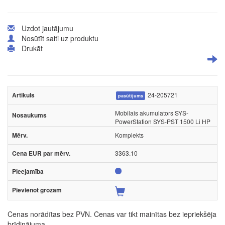
Uzdot jautājumu
Nosūtīt saiti uz produktu
Drukāt
24-205721
pasūtījums
Mobilais akumulators SYS-
PowerStation SYS-PST 1500 Li HP
Komplekts
3363.10
Cenas norādītas bez PVN. Cenas var tikt mainītas bez iepriekšēja
brīdinājuma.