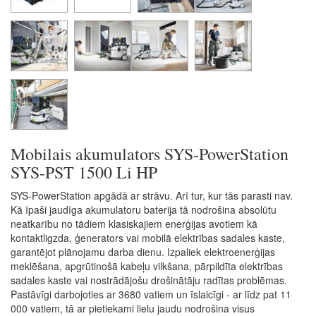
Mobilais akumulators SYS-PowerStation
SYS-PST 1500 Li HP
SYS-PowerStation apgādā ar strāvu. Arī tur, kur tās parasti nav.
Kā īpaši jaudīga akumulatoru baterija tā nodrošina absolūtu
neatkarību no tādiem klasiskajiem enerģijas avotiem kā
kontaktligzda, ģenerators vai mobilā elektrības sadales kaste,
garantējot plānojamu darba dienu. Izpaliek elektroenerģijas
meklēšana, apgrūtinošā kabeļu vilkšana, pārpildīta elektrības
sadales kaste vai nostrādājošu drošinātāju radītas problēmas.
Pastāvīgi darbojoties ar 3680 vatiem un īslaicīgi - ar līdz pat 11
000 vatiem, tā ar pietiekami lielu jaudu nodrošina visus