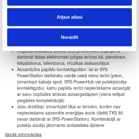
elektroinstrumentu. Tādējādi no šī brīža ir iespējams
strādāt visur, nodrošinot putekļu nosūkšanu
Saderīga: SYS-PowerStation darbinu visu ražotāju
Atļaut atlasi
elektroinstrumentus un mašīnas – tādējādi ierastās
sistēmas mašīnas iespējams izmantot arī turpmāk
Ietaupa laiku:ideāli izmantošanai nelielos montāžas un
Noraidīt
remonta darbos, kad elektrības avota meklējumi aizņem
vairāk laika nekā pats darbs
Augstas kvalitātes strāva: bez problēmām iespējams
darbināt tādas elektroniski jutīgas ierīces kā, piemēram,
klēpjdatorus, televizorus, mūzikas atskaņotājus
Aizsardzība papildu kontaktligzdām: lai ar SYS-
PowerStation darbinātu vairāk nekā vienu ierīci (piem.,
izmantojot kabeļa spoli, SYS-PowerHub vai putekļsūcēja
kontaktligzdu), katru papildu ierīci nepieciešams aizsargāt
ar savu noplūdes strāvas aizsargadapteri (viens ietilpst
piegādes komplektācijā)
Jūsu drošībai: izmantojiet tikai ar ierīcēm, kurām nav
nepieciešams sazemēts enerģijas avots (tādēļ TKS 80
nevar darbināt ar SYS-PowerStation). Kombinācijā ar
putekļu sūcēju jāizmanto antistatiska šļūtene
Vairāk informācijas