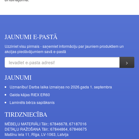
JAUNUMI E-PASTĀ
Uzziniet visu pirmais - saņemiet informāciju par jauniem produktiem un
akcijas piedāvājumiem savā e-pastā
JAUNUMI
Uzmanību! Darba laika izmaiņas no 2026.gada 1. septembra
Galda kājas RIEX ER60
Laminēts bērza saplāksnis
TIRDZNIECĪBA
MĒBEĻU MATERIĀLI Tālr.: 67846678, 67187016
DETAĻU RAŽOŠANA Tālr.: 67844864, 67846675
Mašīnu iela 11, Rīga, LV-1063, Latvija