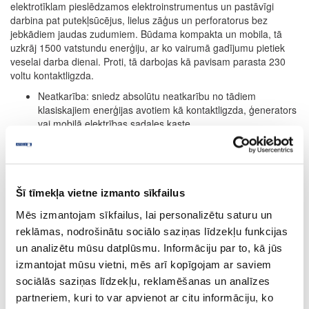
elektrotīklam pieslēdzamos elektroinstrumentus un pastāvīgi
darbina pat putekļsūcējus, lielus zāģus un perforatorus bez
jebkādiem jaudas zudumiem. Būdama kompakta un mobila, tā
uzkrāj 1500 vatstundu enerģiju, ar ko vairumā gadījumu pietiek
veselai darba dienai. Proti, tā darbojas kā pavisam parasta 230
voltu kontaktligzda.
Neatkarība: sniedz absolūtu neatkarību no tādiem
klasiskajiem enerģijas avotiem kā kontaktligzda, ģenerators
vai mobilā elektrības sadales kaste
Vienkārša plānošana: no šī brīža darbs būvobjektā ir droši
izplānojams. Strāvas pieejamība vairs nav faktors, kas rada
nedrošību
Īpaši jaudīga: pastāvīgi darbojoties ar 3680 vatiem un
īslaicīgi - ar līdz pat 11 000 vatiem, tā bez jaudas
Šī tīmekļa vietne izmanto sīkfailus
zudumiem darbina visus elektrotīklam pieslēdzamos
Mēs izmantojam sīkfailus, lai personalizētu saturu un
elektroinstrumentus: pat putekļsūcējus, lielus zāģus vai
reklāmas, nodrošinātu sociālo saziņas līdzekļu funkcijas
perforatorus.
Ilgs darbības laiks: ar 1500 vatstundu uzkrāto enerģiju
un analizētu mūsu datplūsmu. Informāciju par to, kā jūs
vairumā gadījumu pietiek veselai darba dienai
izmantojat mūsu vietni, mēs arī kopīgojam ar saviem
Kompakta un mobila: ar svaru tikai 16 kg un praktiskajā
sociālās saziņas līdzekļu, reklamēšanas un analīzes
Systainer formātā – ar konteinera Systainer priekšpusē
partneriem, kuri to var apvienot ar citu informāciju, ko
izvietotu rokturi pārnēsāšanai vertikālā stāvoklī. Pilnībā