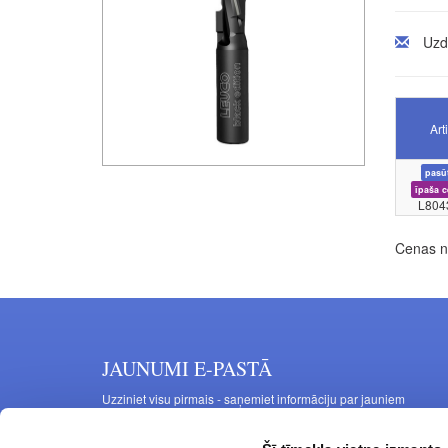
Uzd
Art
pasū
īpaša 
L804
Cenas no
JAUNUMI E-PASTĀ
Uzziniet visu pirmais - saņemiet informāciju par jauniem
produktiem un akcijas piedāvājumiem savā e-pastā