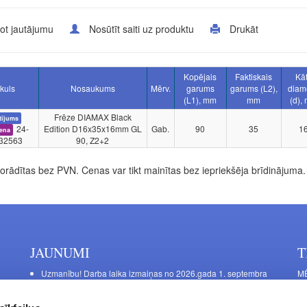
ot jautājumu
Nosūtīt saiti uz produktu
Drukāt
Kopējais
Faktiskais
Kā
ikuls
Nosaukums
Mērv.
garums
garums (L2),
diam
(L1), mm
mm
(d),
Frēze DIAMAX Black
tījums
24-
Edition D16x35x16mm GL
Gab.
90
35
1
cena
32563
90, Z2+2
rādītas bez PVN. Cenas var tikt mainītas bez iepriekšēja brīdinājuma.
JAUNUMI
T
Uzmanību! Darba laika izmaiņas no 2026.gada 1. septembra
MĒ
DE
Galda kājas RIEX ER60
Ma