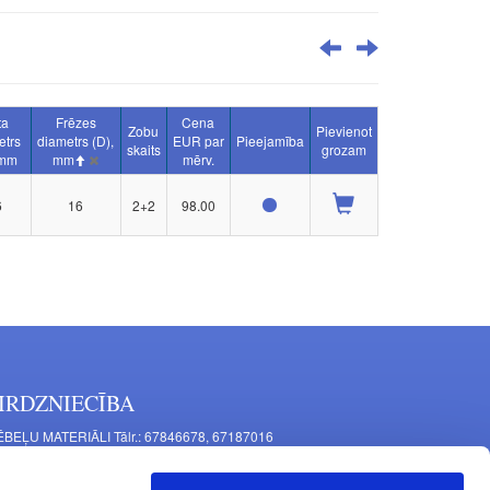
ta
Frēzes
Cena
Zobu
Pievienot
etrs
diametrs (D),
EUR par
Pieejamība
skaits
grozam
 mm
mm
mērv.
6
16
2+2
98.00
IRDZNIECĪBA
BEĻU MATERIĀLI Tālr.: 67846678, 67187016
TAĻU RAŽOŠANA Tālr.: 67844864, 67846675
šīnu iela 11, Rīga, LV-1063, Latvija