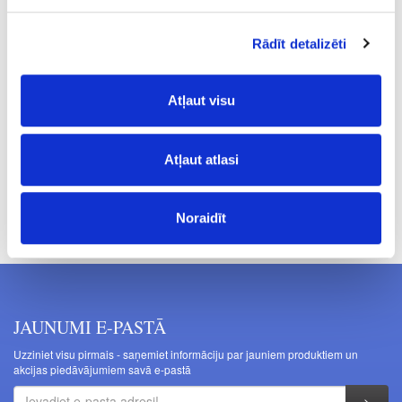
caurspīdīga
Rādīt detalizēti
0.5
3.99
Atļaut visu
Atļaut atlasi
Cenas norādītas bez PVN. Cenas var tikt mainītas bez iepriekšēja
brīdinājuma.
Noraidīt
JAUNUMI E-PASTĀ
Uzziniet visu pirmais - saņemiet informāciju par jauniem produktiem un
akcijas piedāvājumiem savā e-pastā