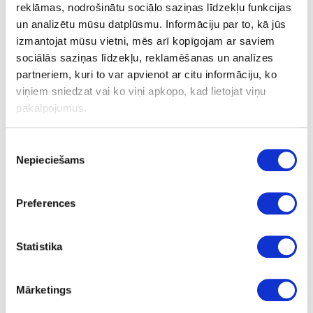
Tīrīšanas līdzeklis eļļotām koka virsmām
reklāmas, nodrošinātu sociālo saziņas līdzekļu funkcijas
un analizētu mūsu datplūsmu. Informāciju par to, kā jūs
izmantojat mūsu vietni, mēs arī kopīgojam ar saviem
Tīrītājs eļļotām koka virsmām ikdienas lietošanai. PH7 neitrāls bez
sociālās saziņas līdzekļu, reklamēšanas un analīzes
putojoša efekta, nav bīstams, bez šķīdinātājiem, biodegradējošs.
partneriem, kuri to var apvienot ar citu informāciju, ko
viņiem sniedzat vai ko viņi apkopo, kad lietojat viņu
Drošības datu lapa
pakalpojumus.
Piekrišanas
Uzdot jautājumu
Nepieciešams
izvēle
Nosūtīt saiti uz produktu
Drukāt
Preferences
Statistika
41-UCLEANBIO-C
īpaša cena
Tīrīšanas līdzeklis eļļotām koka
Mārketings
virsmām
Gab.