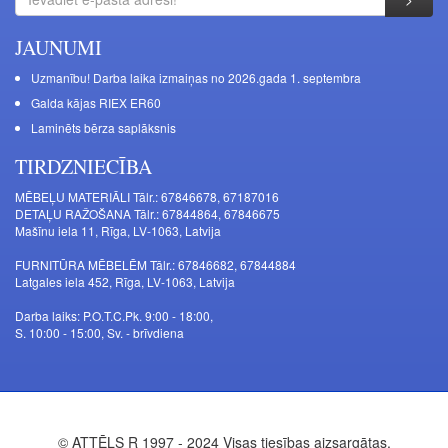
JAUNUMI
Uzmanību! Darba laika izmaiņas no 2026.gada 1. septembra
Galda kājas RIEX ER60
Laminēts bērza saplāksnis
TIRDZNIECĪBA
MĒBEĻU MATERIĀLI Tālr.: 67846678, 67187016
DETAĻU RAŽOŠANA Tālr.: 67844864, 67846675
Mašīnu iela 11, Rīga, LV-1063, Latvija
FURNITŪRA MĒBELĒM Tālr.: 67846682, 67844884
Latgales iela 452, Rīga, LV-1063, Latvija
Darba laiks: P.O.T.C.Pk. 9:00 - 18:00,
S. 10:00 - 15:00, Sv. - brīvdiena
© ATTĒLS R 1997 - 2024 Visas tiesības aizsargātas.