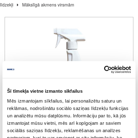
līdzekļi
Mākslīgā akmens virsmām
Šī tīmekļa vietne izmanto sīkfailus
Mēs izmantojam sīkfailus, lai personalizētu saturu un
reklāmas, nodrošinātu sociālo saziņas līdzekļu funkcijas
un analizētu mūsu datplūsmu. Informāciju par to, kā jūs
izmantojat mūsu vietni, mēs arī kopīgojam ar saviem
sociālās saziņas līdzekļu, reklamēšanas un analīzes
partneriem, kuri to var apvienot ar citu informāciju, ko