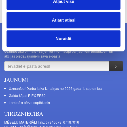
Atļaut visu
Cenas norādītas bez PVN. Cenas var tikt mainītas bez iepriekšēja
brīdinājuma.
Atļaut atlasi
Noraidīt
JAUNUMI E-PASTĀ
Uzziniet visu pirmais - saņemiet informāciju par jauniem produktiem un
akcijas piedāvājumiem savā e-pastā
JAUNUMI
Uzmanību! Darba laika izmaiņas no 2026.gada 1. septembra
Galda kājas RIEX ER60
Laminēts bērza saplāksnis
TIRDZNIECĪBA
MĒBEĻU MATERIĀLI Tālr.: 67846678, 67187016
DETAĻU RAŽOŠANA Tālr.: 67844864, 67846675