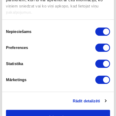
Antibakteriālais tīrītājs
viņiem sniedzat vai ko viņi apkopo, kad lietojat viņu
pakalpojumus.
Uzdot jautājumu
Nosūtīt saiti uz produktu
Piekrišanas
Drukāt
Nepieciešams
izvēle
Preferences
41-ANTIBAC500-UN
izejošais
Antibakteriālais tīrītājs
Statistika
Gab.
0.5
Mārketings
3.38
Rādīt detalizēti