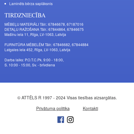
Laminēts bērza saplāksnis
TIRDZNIECĪBA
MĒBEĻU MATERIĀLI Tālr.: 67846678, 67187016
DETAĻU RAŽOŠANA Tālr.: 67844864, 67846675
Mašīnu iela 11, Rīga, LV-1063, Latvija
FURNITŪRA MĒBELĒM Tālr.: 67846682, 67844884
Latgales iela 452, Rīga, LV-1063, Latvija
Darba laiks: P.O.T.C.Pk. 9:00 - 18:00,
S. 10:00 - 15:00, Sv. - brīvdiena
© ATTĒLS R 1997 - 2024 Visas tiesības aizsargātas.
Privātuma politika
Kontakti