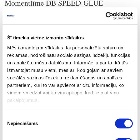
Momentlīme DB SPEED-GLUE
Momentlīme Den Braven Speed Glue ir šķidra vienkomponenta
ātri žūstoša ciānakrilāta līme, kas galvenokārt paredzēt ātrai
viniplasta, gumijas, metāla līmēšanai un metāla pielīmēšanai pie
stikla.
Šī tīmekļa vietne izmanto sīkfailus
ĪPAŠĪBAS
Mēs izmantojam sīkfailus, lai personalizētu saturu un
Saistās mitruma ietekmē dažu sekunžu laikā (atkarībā no
reklāmas, nodrošinātu sociālo saziņas līdzekļu funkcijas
materiāla)
Pēc nožūšanas piemīt augsta elastība
un analizētu mūsu datplūsmu. Informāciju par to, kā jūs
Lieliska adhēzija ar nestandarta virsmām
izmantojat mūsu vietni, mēs arī kopīgojam ar saviem
Nodrošina neredzamu savienojumu
sociālās saziņas līdzekļu, reklamēšanas un analīzes
Nesatur šķīdinātājus
partneriem, kuri to var apvienot ar citu informāciju, ko
PIELIETOJUMS
viņiem sniedzat vai ko viņi apkopo, kad lietojat viņu
Momentlīme Den Braven Speed Glue ir paredzēta augstas
pakalpojumus.
elastības momentānai salīmēšanai 2 līdz 5 sekunžu laikā
elementiem no gumijas (tai skaitā EPDM), plastmasas (tai skaitā
Piekrišanas
PVC, ABS), metāla (tai skaitā alumīnijs, tērauds, cinks), stikla,
Nepieciešams
izvēle
porcelāna, keramikas, akmens. Speed Glue lietojama arī gumijas
blīvju pielīmēšanai savienojumos gumija-gumija, plastmasa-
plastmasa, gumija-plastmasa, gumija-metāls, kā arī gredzenveida