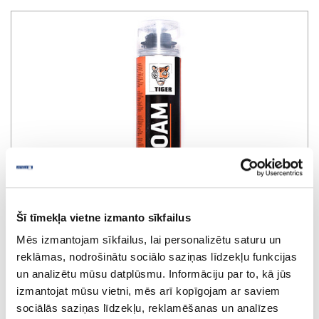
Šī tīmekļa vietne izmanto sīkfailus
Mēs izmantojam sīkfailus, lai personalizētu saturu un
reklāmas, nodrošinātu sociālo saziņas līdzekļu funkcijas
un analizētu mūsu datplūsmu. Informāciju par to, kā jūs
izmantojat mūsu vietni, mēs arī kopīgojam ar saviem
Putas montāžas Tiger PU GU FOAM
sociālās saziņas līdzekļu, reklamēšanas un analīzes