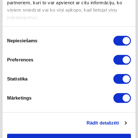
partneriem, kuri to var apvienot ar citu informāciju, ko
viņiem sniedzat vai ko viņi apkopo, kad lietojat viņu
Uzdot jautājumu
pakalpojumus.
Nosūtīt saiti uz produktu
Drukāt
Piekrišanas
Nepieciešams
izvēle
24-D105
īpaša cena
Preferences
Putas montāžas Tiger PU GU FOAM
Gab.
Statistika
balta
Mārketings
0.75
5.29
Rādīt detalizēti