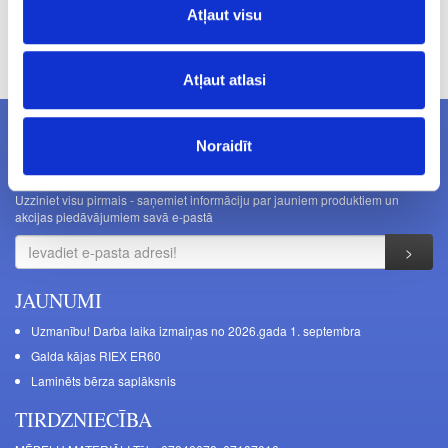
Atļaut visu
Cenas norādītas bez PVN. Cenas var tikt mainītas bez iepriekšēja
brīdinājuma.
Atļaut atlasi
Noraidīt
JAUNUMI E-PASTĀ
Uzziniet visu pirmais - saņemiet informāciju par jauniem produktiem un
akcijas piedāvājumiem savā e-pastā
JAUNUMI
Uzmanību! Darba laika izmaiņas no 2026.gada 1. septembra
Galda kājas RIEX ER60
Laminēts bērza saplāksnis
TIRDZNIECĪBA