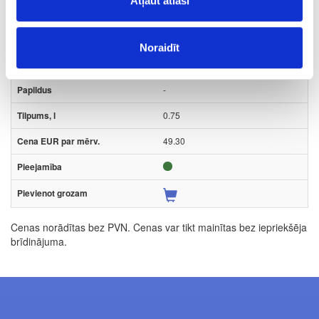
Atļaut atlasi
Cietā vaska eļļa Hartwachs-Öl, gaiši
pelēka
Gab.
Noraidīt
gaiši pelēka
-
0.75
49.30
Cenas norādītas bez PVN. Cenas var tikt mainītas bez iepriekšēja
brīdinājuma.