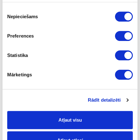
Piekrišanas
Nepieciešams
izvēle
41-O0516
Preferences
Cietā vaska eļļa Hartwachs-Öl, gaiši
pelēka
Gab.
Statistika
gaiši pelēka
Mārketings
testeris
0.005
2.05
Rādīt detalizēti
Atļaut visu
41-O0039