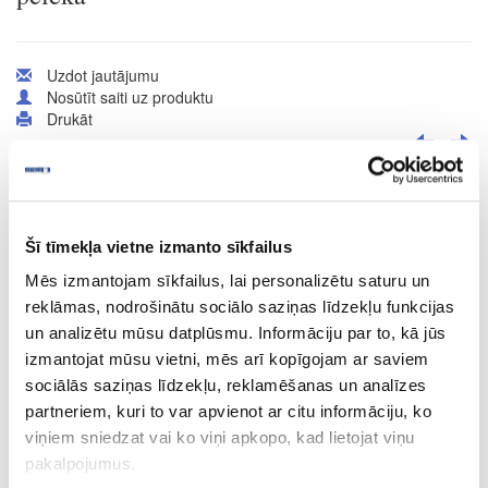
Uzdot jautājumu
Nosūtīt saiti uz produktu
Drukāt
41-O0038
Šī tīmekļa vietne izmanto sīkfailus
Cietā vaska eļļa Hartwachs-Öl, gaiši
pelēka
Mēs izmantojam sīkfailus, lai personalizētu saturu un
Gab.
reklāmas, nodrošinātu sociālo saziņas līdzekļu funkcijas
un analizētu mūsu datplūsmu. Informāciju par to, kā jūs
gaiši pelēka
izmantojat mūsu vietni, mēs arī kopīgojam ar saviem
-
sociālās saziņas līdzekļu, reklamēšanas un analīzes
partneriem, kuri to var apvienot ar citu informāciju, ko
0.125
viņiem sniedzat vai ko viņi apkopo, kad lietojat viņu
15.83
pakalpojumus.