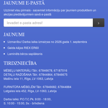
JAUNUMI E-PASTĀ
Uzziniet visu pirmais - saņemiet informāciju par jauniem produktiem un
akcijas piedāvājumiem savā e-pastā
JAUNUMI
Uzmanību! Darba laika izmaiņas no 2026.gada 1. septembra
Galda kājas RIEX ER60
Laminēts bērza saplāksnis
TIRDZNIECĪBA
MĒBEĻU MATERIĀLI Tālr.: 67846678, 67187016
DETAĻU RAŽOŠANA Tālr.: 67844864, 67846675
Mašīnu iela 11, Rīga, LV-1063, Latvija
FURNITŪRA MĒBELĒM Tālr.: 67846682, 67844884
Latgales iela 452, Rīga, LV-1063, Latvija
Darba laiks: P.O.T.C.Pk. 9:00 - 18:00,
S. 10:00 - 15:00, Sv. - brīvdiena