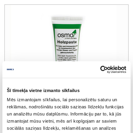
Šī tīmekļa vietne izmanto sīkfailus
Mēs izmantojam sīkfailus, lai personalizētu saturu un
reklāmas, nodrošinātu sociālo saziņas līdzekļu funkcijas
un analizētu mūsu datplūsmu. Informāciju par to, kā jūs
izmantojat mūsu vietni, mēs arī kopīgojam ar saviem
Špaktele defektiem OSMO Holzpaste
sociālās saziņas līdzekļu, reklamēšanas un analīzes
7301, dižskābardis