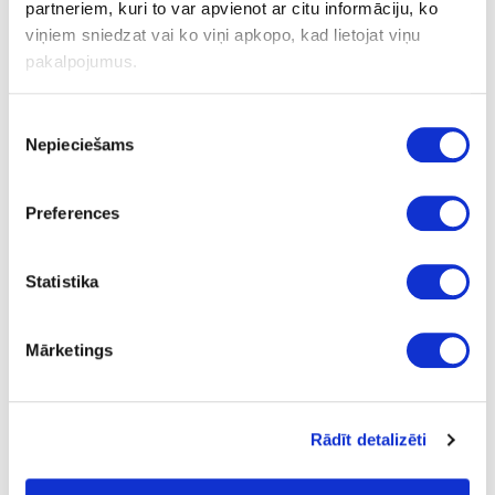
partneriem, kuri to var apvienot ar citu informāciju, ko
viņiem sniedzat vai ko viņi apkopo, kad lietojat viņu
pakalpojumus.
Uzdot jautājumu
Nosūtīt saiti uz produktu
Drukāt
Piekrišanas
Nepieciešams
izvēle
Preferences
41-O0618
Špaktele defektiem OSMO
Holzpaste, dižskabārdis
Statistika
Gab.
Mārketings
dižskābardis
12.16
Rādīt detalizēti