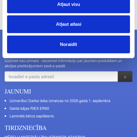
Atļaut visu
Cenas norādītas bez PVN. Cenas var tikt mainītas bez iepriekšēja
brīdinājuma.
Atļaut atlasi
Noraidīt
JAUNUMI E-PASTĀ
Uzziniet visu pirmais - saņemiet informāciju par jauniem produktiem un
akcijas piedāvājumiem savā e-pastā
JAUNUMI
Uzmanību! Darba laika izmaiņas no 2026.gada 1. septembra
Galda kājas RIEX ER60
Laminēts bērza saplāksnis
TIRDZNIECĪBA
MĒBEĻU MATERIĀLI Tālr.: 67846678, 67187016