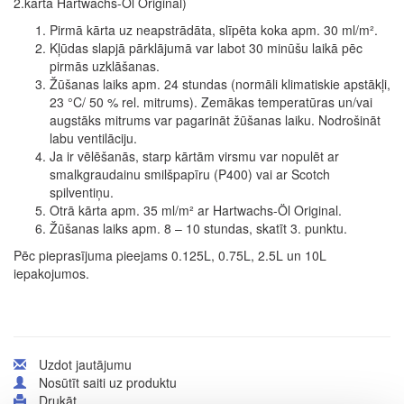
2.kārta Hartwachs-Öl Original)
Pirmā kārta uz neapstrādāta, slīpēta koka apm. 30 ml/m².
Kļūdas slapjā pārklājumā var labot 30 minūšu laikā pēc
pirmās uzklāšanas.
Žūšanas laiks apm. 24 stundas (normāli klimatiskie apstākļi,
23 °C/ 50 % rel. mitrums). Zemākas temperatūras un/vai
augstāks mitrums var pagarināt žūšanas laiku. Nodrošināt
labu ventilāciju.
Ja ir vēlēšanās, starp kārtām virsmu var nopulēt ar
smalkgraudainu smilšpapīru (P400) vai ar Scotch
spilventiņu.
Otrā kārta apm. 35 ml/m² ar Hartwachs-Öl Original.
Žūšanas laiks apm. 8 – 10 stundas, skatīt 3. punktu.
Pēc pieprasījuma pieejams 0.125L, 0.75L, 2.5L un 10L
iepakojumos.
Uzdot jautājumu
Nosūtīt saiti uz produktu
Drukāt