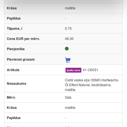
matēta
-
0.75
49.30
41-O0031
īpaša cena
Cietā vaska eļļa OSMO Hartwachs-
Öl Effect Natural, bezkrāsaina,
matēta
Gab.
matēta
-