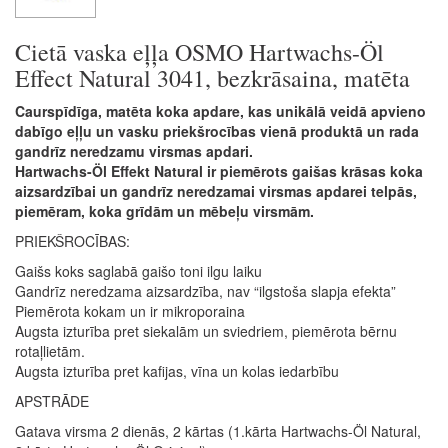
Cietā vaska eļļa OSMO Hartwachs-Öl
Effect Natural 3041, bezkrāsaina, matēta
Caurspīdīga, matēta koka apdare, kas unikālā veidā apvieno
dabīgo eļļu un vasku priekšrocības vienā produktā un rada
gandrīz neredzamu virsmas apdari.
Hartwachs-Öl Effekt Natural ir piemērots gaišas krāsas koka
aizsardzībai un gandrīz neredzamai virsmas apdarei telpās,
piemēram, koka grīdām un mēbeļu virsmām.
PRIEKŠROCĪBAS:
Gaišs koks saglabā gaišo toni ilgu laiku
Gandrīz neredzama aizsardzība, nav “ilgstoša slapja efekta”
Piemērota kokam un ir mikroporaina
Augsta izturība pret siekalām un sviedriem, piemērota bērnu
rotaļlietām.
Augsta izturība pret kafijas, vīna un kolas iedarbību
APSTRĀDE
Gatava virsma 2 dienās, 2 kārtas (1.kārta Hartwachs-Öl Natural,