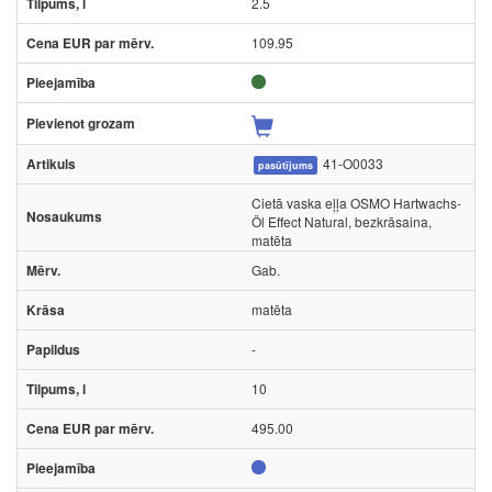
2.5
109.95
41-O0033
pasūtījums
Cietā vaska eļļa OSMO Hartwachs-
Öl Effect Natural, bezkrāsaina,
matēta
Gab.
matēta
-
10
495.00