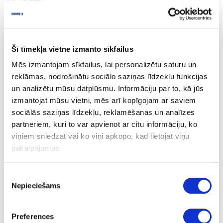
41-O0543
Šī tīmekļa vietne izmanto sīkfailus
Cietā vaska eļļa OSMO Hartwachs-
Mēs izmantojam sīkfailus, lai personalizētu saturu un
Öl Effect Natural, bezkrāsaina,
reklāmas, nodrošinātu sociālo saziņas līdzekļu funkcijas
matēta
un analizētu mūsu datplūsmu. Informāciju par to, kā jūs
Gab.
izmantojat mūsu vietni, mēs arī kopīgojam ar saviem
matēta
sociālās saziņas līdzekļu, reklamēšanas un analīzes
partneriem, kuri to var apvienot ar citu informāciju, ko
testeris
viņiem sniedzat vai ko viņi apkopo, kad lietojat viņu
0.005
pakalpojumus.
2.05
Piekrišanas
Nepieciešams
izvēle
Preferences
41-O0030