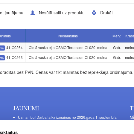
ot jautājumu
Nosūtīt saiti uz produktu
Drukāt
Artikuls
Nosaukums
Mērv.
Krās
41-O0264
Cietā vaska eļļa OSMO Terrassen-Öl 020, melna
Gab.
meln
ums
41-O0263
Cietā vaska eļļa OSMO Terrassen-Öl 020, melna
Gab.
meln
ums
rādītas bez PVN. Cenas var tikt mainītas bez iepriekšēja brīdinājuma.
JAUNUMI
T
Uzmanību! Darba laika izmaiņas no 2026.gada 1. septembra
MĒ
DE
Galda kājas RIEX ER60
Ma
Laminēts bērza saplāksnis
sīkfailus