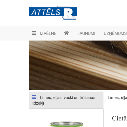
IZVĒLNE
JAUNUMI
UZŅĒMUMS
Līmes, eļļas, vaski un tīrīšanas
Līmes, eļļa
līdzekļi
Cietā