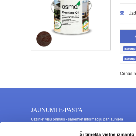
Uzd
pasūtīj
pasūtīj
Cenas no
JAUNUMI E-PASTĀ
Uzziniet visu pirmais - saņemiet informāciju par jauniem
produktiem un akcijas piedāvājumiem savā e-pastā
Šī tīmekļa vietne izmanto 