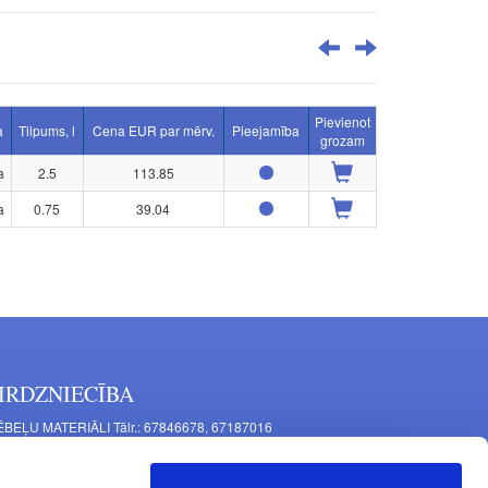
Pievienot
a
Tilpums, l
Cena EUR par mērv.
Pieejamība
grozam
a
2.5
113.85
a
0.75
39.04
IRDZNIECĪBA
BEĻU MATERIĀLI Tālr.: 67846678, 67187016
TAĻU RAŽOŠANA Tālr.: 67844864, 67846675
šīnu iela 11, Rīga, LV-1063, Latvija