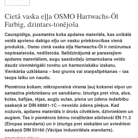
Cietā vaska eļļa OSMO Hartwachs-Öl
Farbig, dzintars-tonējoša
Caurspīdīgs, pusmatēts koka apdares materiāls, kas unikālā
veidā apvieno dabīgo eļļu un vasku priekšrocības vienā
produktā.. Osmo cietā vaska eļļa Hartwachs-Öl ir netūrumus
nepiesaistoša, nedilstoša. Salīdzinājumā ar parastajiem
apdares materiāliem, augu sastāvdaļu izmantošana veido
daudz vienmērīgāki tonētu un harmoniskāku izskatu.
Vienkārša uzklāšana – bez grunts vai starpslīpēšanas – tas
taupa laiku un naudu.
Piemērota kokam; mikroporainā virsma ļauj koksnei elpot un
samazina piebriešanu un sarukšanu. Izturīgs pret vīna, alus,
kolas, kafijas, tējas, augļu sulas, piena un ūdens iedarbību
saskaņā ar DIN 68861-1C – neveido ūdens pleķus. Kad
nožuvis, apdares materiāls ir drošs cilvēkiem, dzīvniekiem un
augiem. Tas ir piemērots bērnu rotaļlietām atbilstoši EN 71.3
(Eiropas standarts) un ir izturīgs pret siekalām un sviedriem
saskaņā DIN 53160 (Vācijas industriālais standarts).