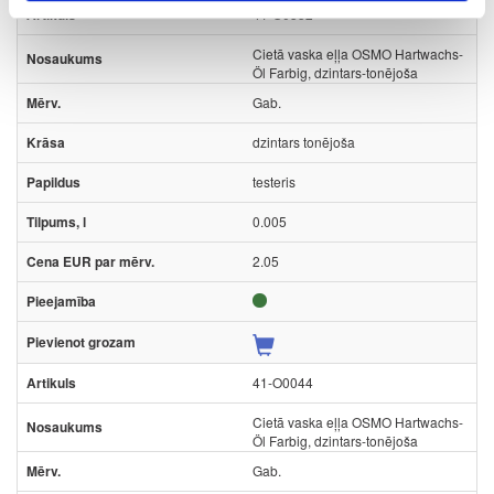
41-O0552
Cietā vaska eļļa OSMO Hartwachs-
Öl Farbig, dzintars-tonējoša
Gab.
dzintars tonējoša
testeris
0.005
2.05
41-O0044
Cietā vaska eļļa OSMO Hartwachs-
Öl Farbig, dzintars-tonējoša
Gab.