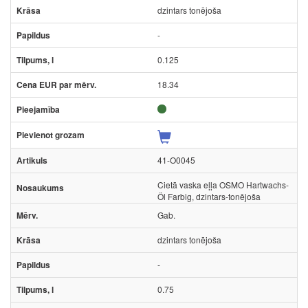
dzintars tonējoša
-
0.125
18.34
41-O0045
Cietā vaska eļļa OSMO Hartwachs-
Öl Farbig, dzintars-tonējoša
Gab.
dzintars tonējoša
-
0.75