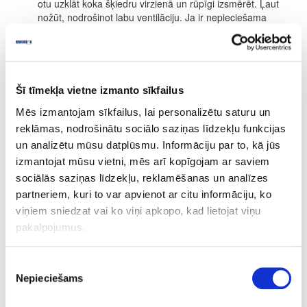
otu uzklāt koka šķiedru virzienā un rūpīgi izsmērēt. Ļaut
nožūt, nodrošinot labu ventilāciju. Ja ir nepieciešama
stiprāka toņa intensitāte, procesu atkārtot (maksimums 2
kārtas)
Nedaudz tonēts beices efekts:
20 minūšu laika pēc
uzklāšanas noslaucīt ar drānu vai balto pulēšanas disku.
Ļaut nožūt, nodrošinot labu ventilāciju.
Šī tīmekļa vietne izmanto sīkfailus
Intensīvi tonēts:
Šim noklūkam iesakām Osmo
Decorwachs.
Mēs izmantojam sīkfailus, lai personalizētu saturu un
reklāmas, nodrošinātu sociālo saziņas līdzekļu funkcijas
ŽŪŠANAS LAIKS
un analizētu mūsu datplūsmu. Informāciju par to, kā jūs
Apm. 24 stundas (normāli klimatiskie apstākļi, 23 °C/ 50 % rel.
izmantojat mūsu vietni, mēs arī kopīgojam ar saviem
mitrums). Zemākas temperatūras un/ vai augstāks gaisa mitrums
sociālās saziņas līdzekļu, reklamēšanas un analīzes
var paildzināt žūšanas laiku. Žūšanas laikā nodrošināt labu
ventilāciju. Pēc 2-3 nedēļām, virsma ir pilnībā sacietējusi.
partneriem, kuri to var apvienot ar citu informāciju, ko
viņiem sniedzat vai ko viņi apkopo, kad lietojat viņu
PATĒRIŅŠ
pakalpojumus.
1 litrs nosedz apm. 30 m² ar vienu kārtu.
Produkta patēriņš ir ļoti atkarīgs no koksnes īpašībām. Visa
Piekrišanas
informācija attiecas uz gludām un ēvelētām/zāģētām virsmām.
Nepieciešams
izvēle
Citas virsmas var novest pie mazākas segtspējas.
SASTĀVDAĻAS