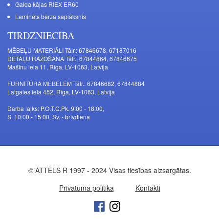
Galda kājas RIEX ER60
Laminēts bērza saplāksnis
TIRDZNIECĪBA
MĒBEĻU MATERIĀLI Tālr.: 67846678, 67187016
DETAĻU RAŽOŠANA Tālr.: 67844864, 67846675
Mašīnu iela 11, Rīga, LV-1063, Latvija
FURNITŪRA MĒBELĒM Tālr.: 67846682, 67844884
Latgales iela 452, Rīga, LV-1063, Latvija
Darba laiks: P.O.T.C.Pk. 9:00 - 18:00,
S. 10:00 - 15:00, Sv. - brīvdiena
© ATTĒLS R 1997 - 2024 Visas tiesības aizsargātas.
Privātuma politika
Kontakti