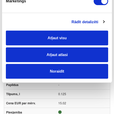
Mārketings
Uzdot jautājumu
Nosūtīt saiti uz produktu
Rādīt detalizēti
Drukāt
Atļaut visu
41-O0111
Atļaut atlasi
Cietā vaska eļļa OSMO
Dekorwachs, ķirsis-tonējoša
Gab.
Noraidīt
ķirsis tonējoša
-
0.125
15.02