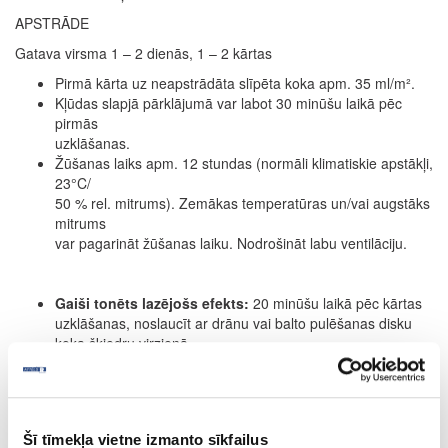
APSTRĀDE
Gatava virsma 1 – 2 dienās, 1 – 2 kārtas
Pirmā kārta uz neapstrādāta slīpēta koka apm. 35 ml/m².
Kļūdas slapjā pārklājumā var labot 30 minūšu laikā pēc
pirmās
uzklāšanas.
Žūšanas laiks apm. 12 stundas (normāli klimatiskie apstākļi,
23°C/
50 % rel. mitrums). Zemākas temperatūras un/vai augstāks
mitrums
var pagarināt žūšanas laiku. Nodrošināt labu ventilāciju.
Gaiši tonēts lazējošs efekts:
20 minūšu laikā pēc kārtas
uzklāšanas, noslaucīt ar drānu vai balto pulēšanas disku
koka šķiedru virzienā.
Intensīvs:
Ja ir nepieciešama pastiprināta krāsas
intensitāte, atkārtot procesu. (Tomēr maksimāli uzklāt 2
kārtas.) Attiecas tikai uz intensīviem toņiem.
Kā tonējoša grunts grīdas segumam:
žūšanas laiks apm.
Šī tīmekļa vietne izmanto sīkfailus
24 stundas (12 stundu vietā; skatīt 3. punktu). Otrā kārta