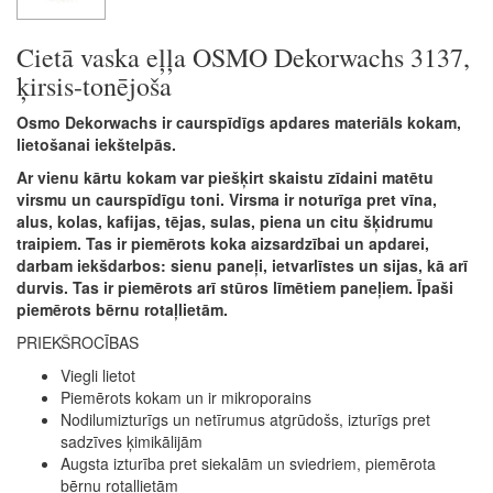
Cietā vaska eļļa OSMO Dekorwachs 3137,
ķirsis-tonējoša
Osmo Dekorwachs ir caurspīdīgs apdares materiāls kokam,
lietošanai iekštelpās.
Ar vienu kārtu kokam var piešķirt skaistu zīdaini matētu
virsmu un caurspīdīgu toni. Virsma ir noturīga pret vīna,
alus, kolas, kafijas, tējas, sulas, piena un citu šķidrumu
traipiem. Tas ir piemērots koka aizsardzībai un apdarei,
darbam iekšdarbos: sienu paneļi, ietvarlīstes un sijas, kā arī
durvis. Tas ir piemērots arī stūros līmētiem paneļiem. Īpaši
piemērots bērnu rotaļlietām.
PRIEKŠROCĪBAS
Viegli lietot
Piemērots kokam un ir mikroporains
Nodilumizturīgs un netīrumus atgrūdošs, izturīgs pret
sadzīves ķimikālijām
Augsta izturība pret siekalām un sviedriem, piemērota
bērnu rotaļlietām