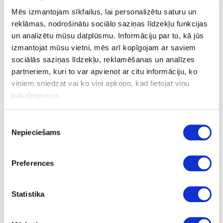
apm. 35 ml/m2 ar HartwachsÖl Original. Žūšanas laiks
Mēs izmantojam sīkfailus, lai personalizētu saturu un
apm. 8 – 10 stundas; skatīt 3. punktu.
reklāmas, nodrošinātu sociālo saziņas līdzekļu funkcijas
SASTĀVDAĻAS
un analizētu mūsu datplūsmu. Informāciju par to, kā jūs
Uz dabīgo augu eļļu un vasku bāzes (saulespuķu eļļa, sojas eļļa,
izmantojat mūsu vietni, mēs arī kopīgojam ar saviem
saflora eļļa, linsēklu eļļa, karnauba vasks un kandelilla vasks)
sociālās saziņas līdzekļu, reklamēšanas un analīzes
parafīns, dzelzs oksīds un organiskie pigmenti, titāna dioksīda
partneriem, kuri to var apvienot ar citu informāciju, ko
balts pigments, sikatīvi (žūšanas piedevas) un ūdeni atgrūdošas
viņiem sniedzat vai ko viņi apkopo, kad lietojat viņu
piedevas. Dearomatizēts vaitspirts (nesatur benzolu). Produkts
pakalpojumus.
atbilst ES regulai (2004/42/EK) saskaņā ar GOS saturu maks. 400
g/l (Cat. A/e (2010)).
Precizēta sastāvdaļu deklarācija pieejama pēc pieprasījuma.
Piekrišanas
Nepieciešams
izvēle
PATĒRIŅŠ
1 litrs nosedz apm. 24 m² ar vienu kārtu.
Preferences
Produkta patēriņš ir ļoti atkarīgs no koksnes īpašībām. Visa
informācija attiecas uz gludām un ēvelētām/zāģētām virsmām.
Citas virsmas var novest pie mazākas segtspējas.
Statistika
Pēc pieprasījuma pieejami 0.125L, 0.375L, 0.75L, 2.5L
iepakojumi.