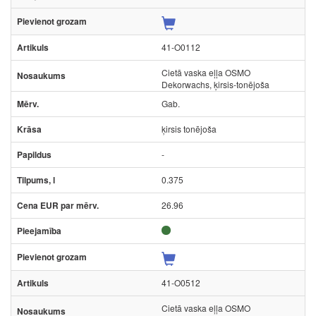
41-O0112
Cietā vaska eļļa OSMO
Dekorwachs, ķirsis-tonējoša
Gab.
ķirsis tonējoša
-
0.375
26.96
41-O0512
Cietā vaska eļļa OSMO