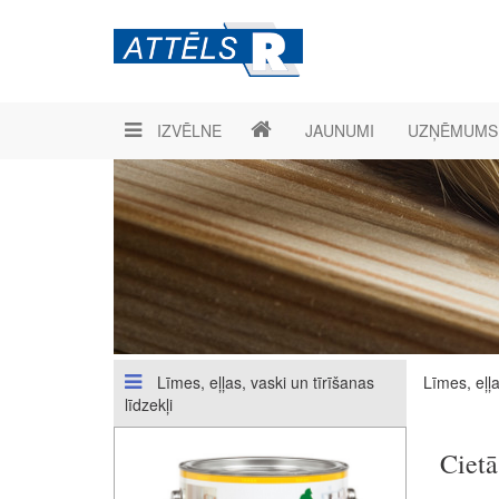
IZVĒLNE
JAUNUMI
UZŅĒMUMS
Līmes, eļļas, vaski un tīrīšanas
Līmes, eļļa
līdzekļi
Cietā