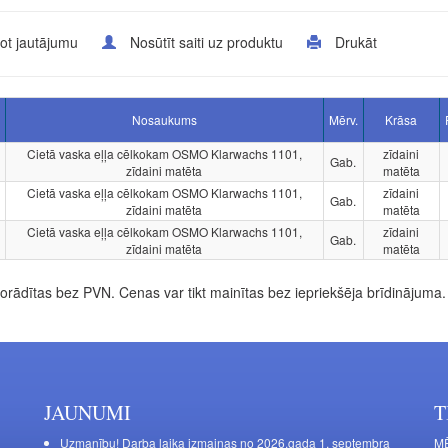
ot jautājumu
Nosūtīt saiti uz produktu
Drukāt
Nosaukums
Mērv.
Krāsa
Cietā vaska eļļa cēlkokam OSMO Klarwachs 1101,
zīdaini
Gab.
zīdaini matēta
matēta
Cietā vaska eļļa cēlkokam OSMO Klarwachs 1101,
zīdaini
Gab.
zīdaini matēta
matēta
Cietā vaska eļļa cēlkokam OSMO Klarwachs 1101,
zīdaini
Gab.
zīdaini matēta
matēta
rādītas bez PVN. Cenas var tikt mainītas bez iepriekšēja brīdinājuma.
JAUNUMI
T
Uzmanību! Darba laika izmaiņas no 2026.gada 1. septembra
MĒ