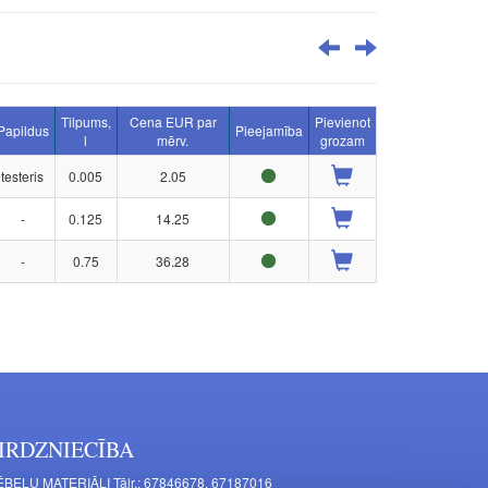
Tilpums,
Cena EUR par
Pievienot
Papildus
Pieejamība
l
mērv.
grozam
testeris
0.005
2.05
-
0.125
14.25
-
0.75
36.28
IRDZNIECĪBA
BEĻU MATERIĀLI Tālr.: 67846678, 67187016