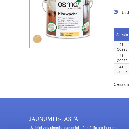
Uzd
Artikuls
41-
O0885
41-
O0025
41-
O0026
Cenas no
JAUNUMI E-PASTĀ
Uzziniet visu pirmais - saņemiet informāciju par jauniem