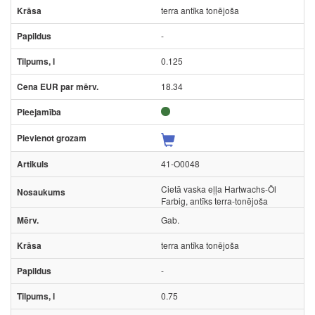
terra antīka tonējoša
-
0.125
18.34
41-O0048
Cietā vaska eļļa Hartwachs-Öl
Farbig, antīks terra-tonējoša
Gab.
terra antīka tonējoša
-
0.75