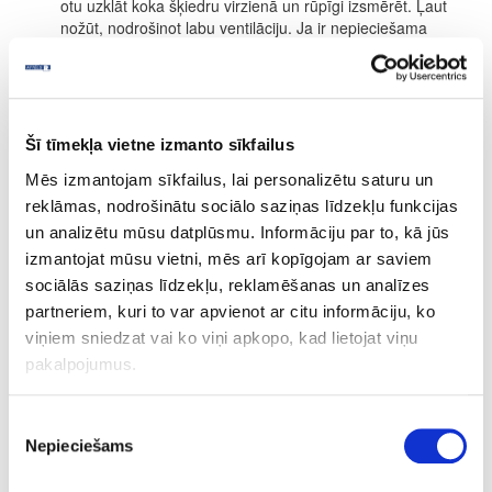
otu uzklāt koka šķiedru virzienā un rūpīgi izsmērēt. Ļaut
nožūt, nodrošinot labu ventilāciju. Ja ir nepieciešama
stiprāka toņa intensitāte, procesu atkārtot (maksimums 2
kārtas)
Nedaudz tonēts beices efekts:
20 minūšu laika pēc
uzklāšanas noslaucīt ar drānu vai balto pulēšanas disku.
Ļaut nožūt, nodrošinot labu ventilāciju.
Šī tīmekļa vietne izmanto sīkfailus
Intensīvi tonēts:
Šim noklūkam iesakām Osmo
Decorwachs.
Mēs izmantojam sīkfailus, lai personalizētu saturu un
reklāmas, nodrošinātu sociālo saziņas līdzekļu funkcijas
ŽŪŠANAS LAIKS
un analizētu mūsu datplūsmu. Informāciju par to, kā jūs
Apm. 24 stundas (normāli klimatiskie apstākļi, 23 °C/ 50 % rel.
izmantojat mūsu vietni, mēs arī kopīgojam ar saviem
mitrums). Zemākas temperatūras un/ vai augstāks gaisa mitrums
sociālās saziņas līdzekļu, reklamēšanas un analīzes
var paildzināt žūšanas laiku. Žūšanas laikā nodrošināt labu
ventilāciju. Pēc 2-3 nedēļām, virsma ir pilnībā sacietējusi.
partneriem, kuri to var apvienot ar citu informāciju, ko
viņiem sniedzat vai ko viņi apkopo, kad lietojat viņu
PATĒRIŅŠ
pakalpojumus.
1 litrs nosedz apm. 30 m² ar vienu kārtu.
Produkta patēriņš ir ļoti atkarīgs no koksnes īpašībām. Visa
Piekrišanas
informācija attiecas uz gludām un ēvelētām/zāģētām virsmām.
Nepieciešams
izvēle
Citas virsmas var novest pie mazākas segtspējas.
SASTĀVDAĻAS