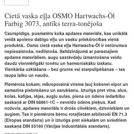
Cietā vaska eļļa OSMO Hartwachs-Öl
Farbig 3073, antīks terra-tonējoša
Caurspīdīgs, pusmatēts koka apdares materiāls, kas unikālā
veidā apvieno dabīgo eļļu un vasku priekšrocības vienā
produktā.. Osmo cietā vaska eļļa Hartwachs-Öl ir netūrumus
nepiesaistoša, nedilstoša. Salīdzinājumā ar parastajiem
apdares materiāliem, augu sastāvdaļu izmantošana veido
daudz vienmērīgāki tonētu un harmoniskāku izskatu.
Vienkārša uzklāšana – bez grunts vai starpslīpēšanas – tas
taupa laiku un naudu.
Piemērota kokam; mikroporainā virsma ļauj koksnei elpot un
samazina piebriešanu un sarukšanu. Izturīgs pret vīna, alus,
kolas, kafijas, tējas, augļu sulas, piena un ūdens iedarbību
saskaņā ar DIN 68861-1C – neveido ūdens pleķus. Kad
nožuvis, apdares materiāls ir drošs cilvēkiem, dzīvniekiem un
augiem. Tas ir piemērots bērnu rotaļlietām atbilstoši EN 71.3
(Eiropas standarts) un ir izturīgs pret siekalām un sviedriem
saskaņā DIN 53160 (Vācijas industriālais standarts).