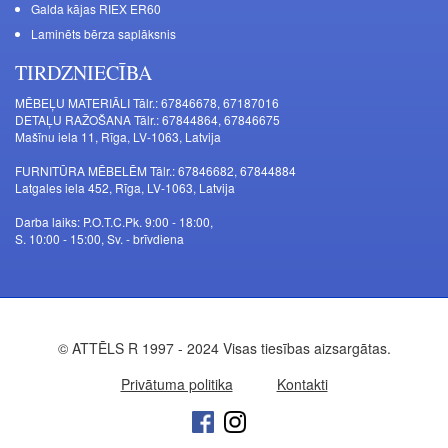
Galda kājas RIEX ER60
Laminēts bērza saplāksnis
TIRDZNIECĪBA
MĒBEĻU MATERIĀLI Tālr.: 67846678, 67187016
DETAĻU RAŽOŠANA Tālr.: 67844864, 67846675
Mašīnu iela 11, Rīga, LV-1063, Latvija
FURNITŪRA MĒBELĒM Tālr.: 67846682, 67844884
Latgales iela 452, Rīga, LV-1063, Latvija
Darba laiks: P.O.T.C.Pk. 9:00 - 18:00,
S. 10:00 - 15:00, Sv. - brīvdiena
© ATTĒLS R 1997 - 2024 Visas tiesības aizsargātas.
Privātuma politika
Kontakti