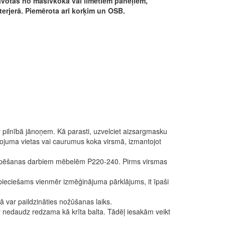
tavotas no masīvkoka vai līmētiem paneļiem,
nterjerā. Piemērota arī korķim un OSB.
ir pilnībā jānoņem. Kā parasti, uzvelciet aizsargmasku
ienojuma vietas vai caurumus koka virsmā, izmantojot
 slīpēšanas darbiem mēbelēm P220-240. Pirms virsmas
nepieciešams vienmēr izmēģinājuma pārklājums, it īpaši
ā var paildzināties nožūšanas laiks.
 nedaudz redzama kā krīta balta. Tādēļ iesakām veikt