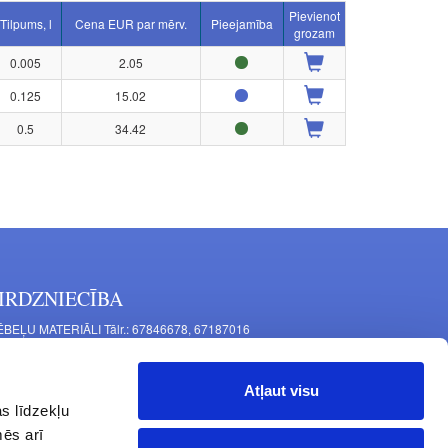
Pievienot
Tilpums, l
Cena EUR par mērv.
Pieejamība
grozam
0.005
2.05
0.125
15.02
0.5
34.42
IRDZNIECĪBA
BEĻU MATERIĀLI Tālr.: 67846678, 67187016
TAĻU RAŽOŠANA Tālr.: 67844864, 67846675
šīnu iela 11, Rīga, LV-1063, Latvija
Atļaut visu
RNITŪRA MĒBELĒM Tālr.: 67846682, 67844884
s līdzekļu
tgales iela 452, Rīga, LV-1063, Latvija
mēs arī
rba laiks: P.O.T.C.Pk. 9:00 - 18:00,