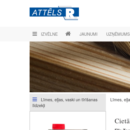
IZVĒLNE
JAUNUMI
UZŅĒMUMS
Līmes, eļļas, vaski un tīrīšanas
Līmes, eļļa
līdzekļi
Cietā