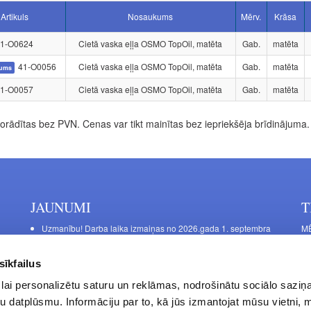
Artikuls
Nosaukums
Mērv.
Krāsa
1-O0624
Cietā vaska eļļa OSMO TopOil, matēta
Gab.
matēta
41-O0056
Cietā vaska eļļa OSMO TopOil, matēta
Gab.
matēta
jums
1-O0057
Cietā vaska eļļa OSMO TopOil, matēta
Gab.
matēta
rādītas bez PVN. Cenas var tikt mainītas bez iepriekšēja brīdinājuma.
JAUNUMI
T
Uzmanību! Darba laika izmaiņas no 2026.gada 1. septembra
MĒ
DE
Galda kājas RIEX ER60
Ma
Laminēts bērza saplāksnis
sīkfailus
FU
lai personalizētu saturu un reklāmas, nodrošinātu sociālo saziņa
La
u datplūsmu. Informāciju par to, kā jūs izmantojat mūsu vietni, 
Da