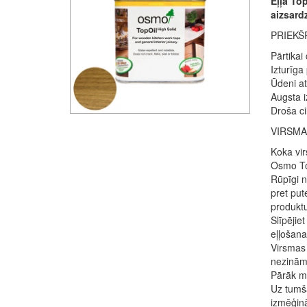
Eļļa To
aizsardz
PRIEKŠ
Pārtikai
Izturīga
Ūdeni at
Augsta i
Droša ci
VIRSMA
Koka vir
Osmo Top
Rūpīgi n
pret put
produkt
Slīpējie
eļļošana
Virsmas 
nezinām
Pārāk ma
Uz tumšā
izmēģin