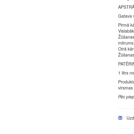
APSTR
Gatava v
Pirmā kā
Vislabāk
Žūšanas 
mitrums 
Otrā kār
Žūšanas 
PATĒRI
1 litrs 
Produkta
virsmas 
Pēc pie
Uzd