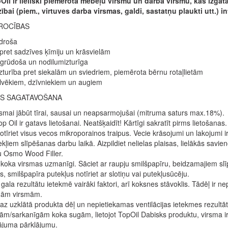
pOil ir lieliski piemērota mēbeļu virsmu un darba virsmu, kas izga
ībai (piem., virtuves darba virsmas, galdi, sastatņu plaukti utt.) i
ROCĪBAS
 droša
 pret sadzīves ķīmiju un krāsvielām
grūdoša un nodilumizturīga
zturība pret siekalām un sviedriem, piemērota bērnu rotaļlietām
lvēkiem, dzīvniekiem un augiem
S SAGATAVOŠANA
smai jābūt tīrai, sausai un neapsarmojušai (mitruma saturs max.18%).
 Oil ir gatavs lietošanai. Neatšķaidīt! Kārtīgi sakratīt pirms lietošanas.
otīriet visus vecos mikroporainos traipus. Vecie krāsojumi un lakojumi 
ekļiem slīpēšanas darbu laikā. Aizpildiet nelielas plaisas, lielākās sav
u Osmo Wood Filler.
t koka virsmas uzmanīgi. Sāciet ar raupju smilšpapīru, beidzamajiem
s, smilšpapīra putekļus notīriet ar slotiņu vai putekļusūcēju.
gala rezultātu ietekmē vairāki faktori, arī koksnes stāvoklis. Tādēļ ir 
ām virsmām.
z uzklātā produkta dēļ un nepietiekamas ventilācijas ietekmes rezultāt
m/sarkanīgām koka sugām, lietojot TopOil Dabisks produktu, virsma ir
ājuma pārklājumu.