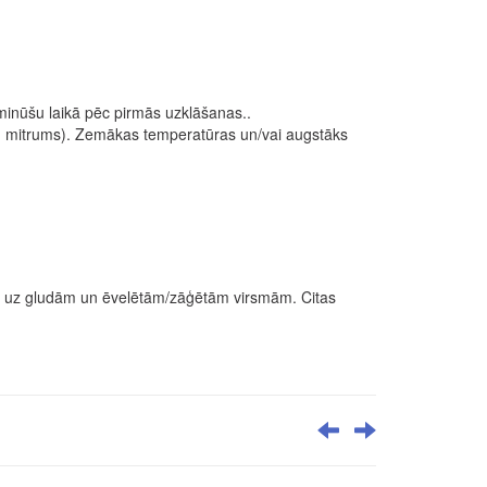
minūšu laikā pēc pirmās uzklāšanas..
el. mitrums). Zemākas temperatūras un/vai augstāks
cas uz gludām un ēvelētām/zāģētām virsmām. Citas