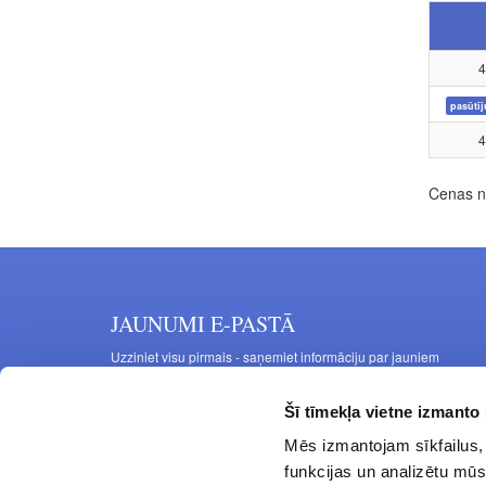
4
pasūtī
4
Cenas no
JAUNUMI E-PASTĀ
Uzziniet visu pirmais - saņemiet informāciju par jauniem
produktiem un akcijas piedāvājumiem savā e-pastā
Šī tīmekļa vietne izmanto 
Mēs izmantojam sīkfailus, 
funkcijas un analizētu mūs