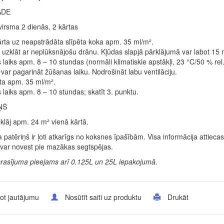
ĀDE
irsma 2 dienās, 2 kārtas
rta uz neapstrādāta slīpēta koka apm. 35 ml/m².
 uzklāt ar neplūksnājošu drānu. Kļūdas slapjā pārklājumā var labot 15 
laiks apm. 8 – 10 stundas (normāli klimatiskie apstākļi, 23 °C/50 % r
var pagarināt žūšanas laiku. Nodrošināt labu ventilāciju.
ta apm. 35 ml/m².
laiks apm. 8 – 10 stundas; skatīt 3. punktu.
ŅŠ
noklāj apm. 24 m² vienā kārtā.
 patēriņš ir ļoti atkarīgs no koksnes īpašībām. Visa informācija attie
var novest pie mazākas segtspējas.
prasījuma pieejams arī 0.125L un 25L iepakojumā.
ot jautājumu
Nosūtīt saiti uz produktu
Drukāt