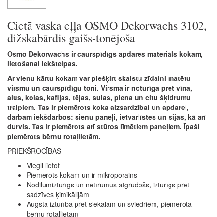
Cietā vaska eļļa OSMO Dekorwachs 3102,
dižskabārdis gaišs-tonējoša
Osmo Dekorwachs ir caurspīdīgs apdares materiāls kokam,
lietošanai iekštelpās.
Ar vienu kārtu kokam var piešķirt skaistu zīdaini matētu
virsmu un caurspīdīgu toni. Virsma ir noturīga pret vīna,
alus, kolas, kafijas, tējas, sulas, piena un citu šķidrumu
traipiem. Tas ir piemērots koka aizsardzībai un apdarei,
darbam iekšdarbos: sienu paneļi, ietvarlīstes un sijas, kā arī
durvis. Tas ir piemērots arī stūros līmētiem paneļiem. Īpaši
piemērots bērnu rotaļlietām.
PRIEKŠROCĪBAS
Viegli lietot
Piemērots kokam un ir mikroporains
Nodilumizturīgs un netīrumus atgrūdošs, izturīgs pret
sadzīves ķimikālijām
Augsta izturība pret siekalām un sviedriem, piemērota
bērnu rotaļlietām