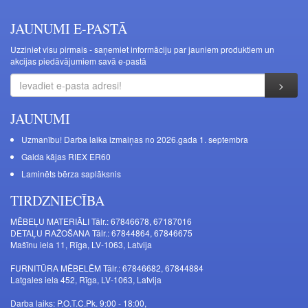
JAUNUMI E-PASTĀ
Uzziniet visu pirmais - saņemiet informāciju par jauniem produktiem un
akcijas piedāvājumiem savā e-pastā
JAUNUMI
Uzmanību! Darba laika izmaiņas no 2026.gada 1. septembra
Galda kājas RIEX ER60
Laminēts bērza saplāksnis
TIRDZNIECĪBA
MĒBEĻU MATERIĀLI Tālr.: 67846678, 67187016
DETAĻU RAŽOŠANA Tālr.: 67844864, 67846675
Mašīnu iela 11, Rīga, LV-1063, Latvija
FURNITŪRA MĒBELĒM Tālr.: 67846682, 67844884
Latgales iela 452, Rīga, LV-1063, Latvija
Darba laiks: P.O.T.C.Pk. 9:00 - 18:00,