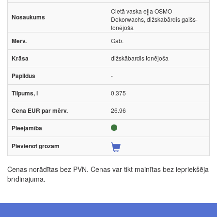
Cietā vaska eļļa OSMO
Dekorwachs, dižskabārdis gaišs-
tonējoša
Gab.
dižskābardis tonējoša
-
0.375
26.96
Cenas norādītas bez PVN. Cenas var tikt mainītas bez iepriekšēja
brīdinājuma.