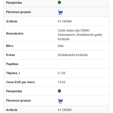
41-O0089
Cietā vaska eļļa OSMO
Dekorwachs, dižskābardis gaišs-
tonējoša
Gab.
dižskābardis tonējoša
-
0.125
15.02
41-O0090