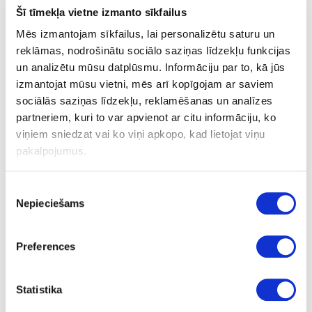
apm. 35 ml/m2 ar HartwachsÖl Original. Žūšanas laiks
Šī tīmekļa vietne izmanto sīkfailus
apm. 8 – 10 stundas; skatīt 3. punktu.
Mēs izmantojam sīkfailus, lai personalizētu saturu un
SASTĀVDAĻAS
reklāmas, nodrošinātu sociālo saziņas līdzekļu funkcijas
Uz dabīgo augu eļļu un vasku bāzes (saulespuķu eļļa, sojas eļļa,
un analizētu mūsu datplūsmu. Informāciju par to, kā jūs
saflora eļļa, linsēklu eļļa, karnauba vasks un kandelilla vasks)
izmantojat mūsu vietni, mēs arī kopīgojam ar saviem
parafīns, dzelzs oksīds un organiskie pigmenti, titāna dioksīda
sociālās saziņas līdzekļu, reklamēšanas un analīzes
balts pigments, sikatīvi (žūšanas piedevas) un ūdeni atgrūdošas
partneriem, kuri to var apvienot ar citu informāciju, ko
piedevas. Dearomatizēts vaitspirts (nesatur benzolu). Produkts
viņiem sniedzat vai ko viņi apkopo, kad lietojat viņu
atbilst ES regulai (2004/42/EK) saskaņā ar GOS saturu maks. 400
g/l (Cat. A/e (2010)).
pakalpojumus.
Precizēta sastāvdaļu deklarācija pieejama pēc pieprasījuma.
Piekrišanas
PATĒRIŅŠ
Nepieciešams
izvēle
1 litrs nosedz apm. 24 m² ar vienu kārtu.
Produkta patēriņš ir ļoti atkarīgs no koksnes īpašībām. Visa
informācija attiecas uz gludām un ēvelētām/zāģētām virsmām.
Preferences
Citas virsmas var novest pie mazākas segtspējas.
Pēc pieprasījuma pieejami 0.125L, 0.375L, 0.75L, 2.5L
Statistika
iepakojumi.