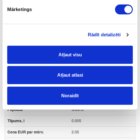
Mārketings
Uzdot jautājumu
Nosūtīt saiti uz produktu
Drukāt
Rādīt detalizēti
Atļaut visu
41-O0551
Cietā vaska eļļa OSMO
Dekorwachs, dižskabārdis gaišs-
Atļaut atlasi
tonējoša
Gab.
Noraidīt
dižskābardis tonējoša
testeris
0.005
2.05