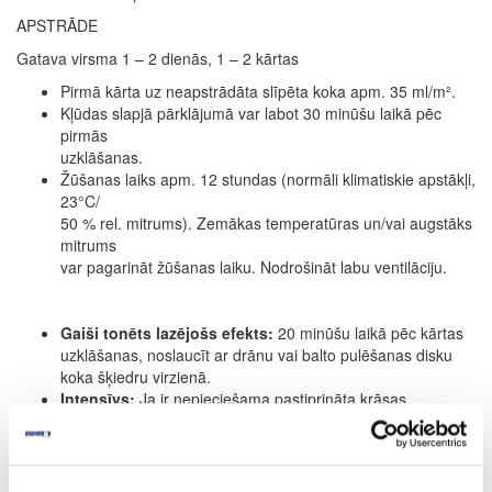
APSTRĀDE
Gatava virsma 1 – 2 dienās, 1 – 2 kārtas
Pirmā kārta uz neapstrādāta slīpēta koka apm. 35 ml/m².
Kļūdas slapjā pārklājumā var labot 30 minūšu laikā pēc
pirmās
uzklāšanas.
Žūšanas laiks apm. 12 stundas (normāli klimatiskie apstākļi,
23°C/
50 % rel. mitrums). Zemākas temperatūras un/vai augstāks
mitrums
var pagarināt žūšanas laiku. Nodrošināt labu ventilāciju.
Gaiši tonēts lazējošs efekts:
20 minūšu laikā pēc kārtas
uzklāšanas, noslaucīt ar drānu vai balto pulēšanas disku
koka šķiedru virzienā.
Intensīvs:
Ja ir nepieciešama pastiprināta krāsas
intensitāte, atkārtot procesu. (Tomēr maksimāli uzklāt 2
kārtas.) Attiecas tikai uz intensīviem toņiem.
Kā tonējoša grunts grīdas segumam:
žūšanas laiks apm.
24 stundas (12 stundu vietā; skatīt 3. punktu). Otrā kārta