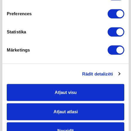
Uzdot jautājumu
Preferences
Nosūtīt saiti uz produktu
Drukāt
Statistika
Mārketings
41-O0586
Cietā vaska eļļa OSMO
Dekorwachs, ozols gaišs-tonējoša
Rādīt detalizēti
Gab.
ozols gaišs tonējoša
Atļaut visu
testeris
0.005
Atļaut atlasi
2.05
Noraidīt