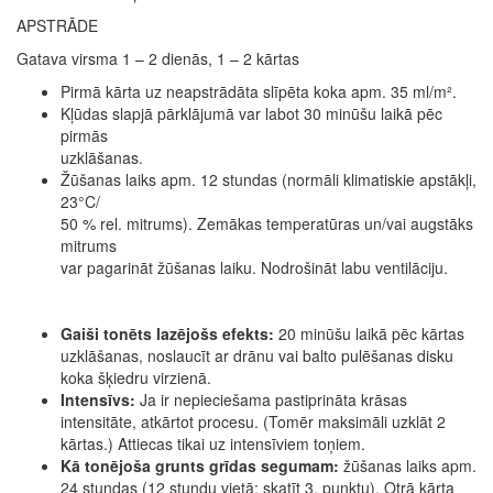
APSTRĀDE
Gatava virsma 1 – 2 dienās, 1 – 2 kārtas
Pirmā kārta uz neapstrādāta slīpēta koka apm. 35 ml/m².
Kļūdas slapjā pārklājumā var labot 30 minūšu laikā pēc
pirmās
uzklāšanas.
Žūšanas laiks apm. 12 stundas (normāli klimatiskie apstākļi,
23°C/
50 % rel. mitrums). Zemākas temperatūras un/vai augstāks
mitrums
var pagarināt žūšanas laiku. Nodrošināt labu ventilāciju.
Gaiši tonēts lazējošs efekts:
20 minūšu laikā pēc kārtas
uzklāšanas, noslaucīt ar drānu vai balto pulēšanas disku
koka šķiedru virzienā.
Intensīvs:
Ja ir nepieciešama pastiprināta krāsas
intensitāte, atkārtot procesu. (Tomēr maksimāli uzklāt 2
kārtas.) Attiecas tikai uz intensīviem toņiem.
Kā tonējoša grunts grīdas segumam:
žūšanas laiks apm.
24 stundas (12 stundu vietā; skatīt 3. punktu). Otrā kārta