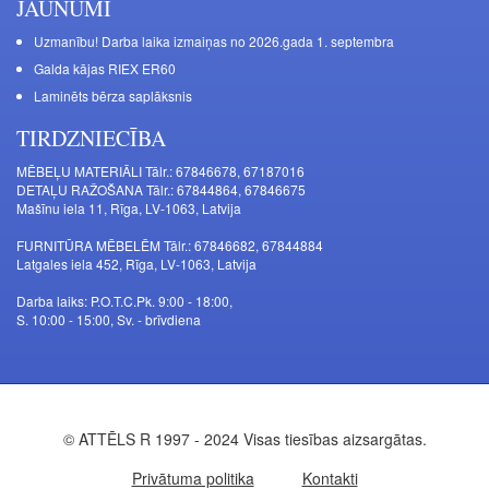
JAUNUMI
Uzmanību! Darba laika izmaiņas no 2026.gada 1. septembra
Galda kājas RIEX ER60
Laminēts bērza saplāksnis
TIRDZNIECĪBA
MĒBEĻU MATERIĀLI Tālr.: 67846678, 67187016
DETAĻU RAŽOŠANA Tālr.: 67844864, 67846675
Mašīnu iela 11, Rīga, LV-1063, Latvija
FURNITŪRA MĒBELĒM Tālr.: 67846682, 67844884
Latgales iela 452, Rīga, LV-1063, Latvija
Darba laiks: P.O.T.C.Pk. 9:00 - 18:00,
S. 10:00 - 15:00, Sv. - brīvdiena
© ATTĒLS R 1997 - 2024 Visas tiesības aizsargātas.
Privātuma politika
Kontakti