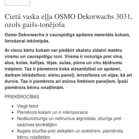
Cietā vaska eļļa OSMO Dekorwachs 3031,
ozols gaišs-tonējoša
Osmo Dekorwachs ir caurspīdīgs apdares materiāls kokam,
lietošanai iekštelpās.
Ar vienu kārtu kokam var piešķirt skaistu zīdaini matētu
virsmu un caurspīdīgu toni. Virsma ir noturīga pret vīna,
alus, kolas, kafijas, tējas, sulas, piena un citu šķidrumu
traipiem. Tas ir piemērots koka aizsardzībai un apdarei,
darbam iekšdarbos: sienu paneļi, ietvarlīstes un sijas, kā arī
durvis. Tas ir piemērots arī stūros līmētiem paneļiem. Īpaši
piemērots bērnu rotaļlietām.
PRIEKŠROCĪBAS
Viegli lietot
Piemērots kokam un ir mikroporains
Nodilumizturīgs un netīrumus atgrūdošs, izturīgs pret
sadzīves ķimikālijām
Augsta izturība pret siekalām un sviedriem, piemērota
bērnu rotaļlietām