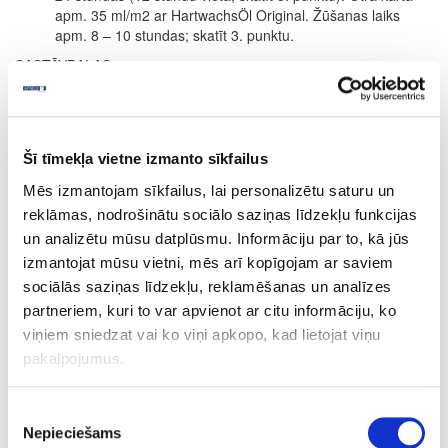
apm. 35 ml/m2 ar HartwachsÖl Original. Žūšanas laiks
apm. 8 – 10 stundas; skatīt 3. punktu.
SASTĀVDAĻAS
Uz dabīgo augu eļļu un vasku bāzes (saulespuķu eļļa, sojas eļļa,
saflora eļļa, linsēklu eļļa, karnauba vasks un kandelilla vasks)
parafīns, dzelzs oksīds un organiskie pigmenti, titāna dioksīda
balts pigments, sikatīvi (žūšanas piedevas) un ūdeni atgrūdošas
Šī tīmekļa vietne izmanto sīkfailus
piedevas. Dearomatizēts vaitspirts (nesatur benzolu). Produkts
Mēs izmantojam sīkfailus, lai personalizētu saturu un
atbilst ES regulai (2004/42/EK) saskaņā ar GOS saturu maks. 400
g/l (Cat. A/e (2010)).
reklāmas, nodrošinātu sociālo saziņas līdzekļu funkcijas
un analizētu mūsu datplūsmu. Informāciju par to, kā jūs
Precizēta sastāvdaļu deklarācija pieejama pēc pieprasījuma.
izmantojat mūsu vietni, mēs arī kopīgojam ar saviem
PATĒRIŅŠ
sociālās saziņas līdzekļu, reklamēšanas un analīzes
1 litrs nosedz apm. 24 m² ar vienu kārtu.
partneriem, kuri to var apvienot ar citu informāciju, ko
Produkta patēriņš ir ļoti atkarīgs no koksnes īpašībām. Visa
viņiem sniedzat vai ko viņi apkopo, kad lietojat viņu
informācija attiecas uz gludām un ēvelētām/zāģētām virsmām.
pakalpojumus.
Citas virsmas var novest pie mazākas segtspējas.
Pēc pieprasījuma pieejami 0.125L, 0.375L, 0.75L, 2.5L
Piekrišanas
iepakojumi.
Nepieciešams
izvēle