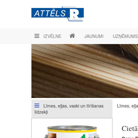
IZVĒLNE
JAUNUMI
UZŅĒMUMS
Līmes, eļļas, vaski un tīrīšanas
Līmes, eļļa
līdzekļi
Cietā