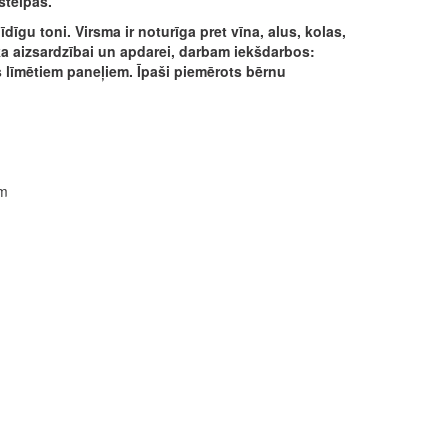
štelpās.
īgu toni. Virsma ir noturīga pret vīna, alus, kolas,
oka aizsardzībai un apdarei, darbam iekšdarbos:
ros līmētiem paneļiem. Īpaši piemērots bērnu
ām