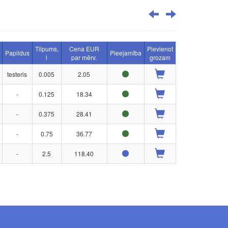
Tilpums,
Cena EUR
Pievienot
Papildus
Pieejamība
l
par mērv.
grozam
testeris
0.005
2.05
-
0.125
18.34
-
0.375
28.41
-
0.75
36.77
-
2.5
118.40