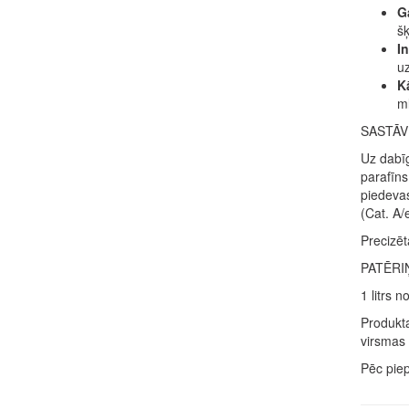
G
šķ
I
uz
K
ml
SASTĀV
Uz dabīg
parafīns
piedevas
(Cat. A/
Precizēt
PATĒRI
1 litrs 
Produkta
virsmas 
Pēc piep