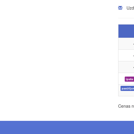
Uzd
īpaša
pasūtīju
Cenas no