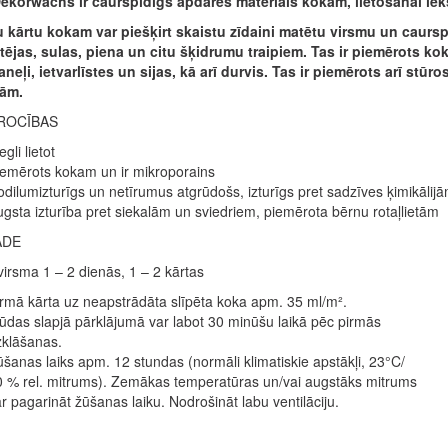
korwachs ir caurspīdīgs apdares materiāls kokam, lietošanai iek
 kārtu kokam var piešķirt skaistu zīdaini matētu virsmu un caurspīd
, tējas, sulas, piena un citu šķidrumu traipiem. Tas ir piemērots k
neļi, ietvarlīstes un sijas, kā arī durvis. Tas ir piemērots arī stū
tām.
ROCĪBAS
egli lietot
emērots kokam un ir mikroporains
dilumizturīgs un netīrumus atgrūdošs, izturīgs pret sadzīves ķimikālij
gsta izturība pret siekalām un sviedriem, piemērota bērnu rotaļlietām
ĀDE
irsma 1 – 2 dienās, 1 – 2 kārtas
rmā kārta uz neapstrādāta slīpēta koka apm. 35 ml/m².
ūdas slapjā pārklājumā var labot 30 minūšu laikā pēc pirmās
zklāšanas.
šanas laiks apm. 12 stundas (normāli klimatiskie apstākļi, 23°C/
 % rel. mitrums). Zemākas temperatūras un/vai augstāks mitrums
r pagarināt žūšanas laiku. Nodrošināt labu ventilāciju.