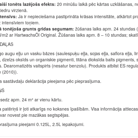
aiši tonēts lazējošs efekts:
20 minūšu laikā pēc kārtas uzklāšanas, no
iedru virzienā.
ntensīvs:
Ja ir nepieciešama pastiprināta krāsas intensitāte, atkārtot pr
 intensīviem toņiem.
ā tonējoša grunts grīdas segumam:
žūšanas laiks apm. 24 stundas (1
/m2 ar HartwachsÖl Original. Žūšanas laiks apm. 8 – 10 stundas; skatīt
DAĻAS
o augu eļļu un vasku bāzes (saulespuķu eļļa, sojas eļļa, saflora eļļa, li
, dzelzs oksīds un organiskie pigmenti, titāna dioksīda balts pigments,
. Dearomatizēts vaitspirts (nesatur benzolu). Produkts atbilst ES reg
e (2010)).
a sastāvdaļu deklarācija pieejama pēc pieprasījuma.
ŅŠ
nosedz apm. 24 m² ar vienu kārtu.
 patēriņš ir ļoti atkarīgs no koksnes īpašībām. Visa informācija attie
var novest pie mazākas segtspējas.
rasījuma pieejami 0.125L, 2.5L iepakojumi.