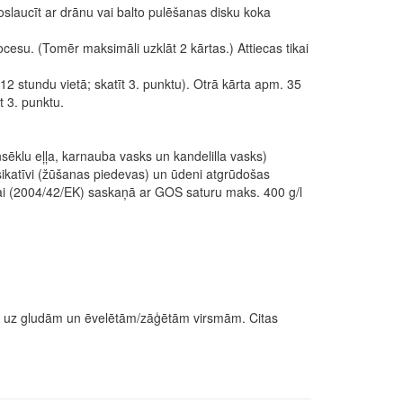
slaucīt ar drānu vai balto pulēšanas disku koka
ocesu. (Tomēr maksimāli uzklāt 2 kārtas.) Attiecas tikai
2 stundu vietā; skatīt 3. punktu). Otrā kārta apm. 35
 3. punktu.
nsēklu eļļa, karnauba vasks un kandelilla vasks)
 sikatīvi (žūšanas piedevas) un ūdeni atgrūdošas
ulai (2004/42/EK) saskaņā ar GOS saturu maks. 400 g/l
cas uz gludām un ēvelētām/zāģētām virsmām. Citas