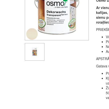
Osmo De
Ar vienu
kafijas
sienu pa
rotaļlie
PRIEKŠ
Vi
Pi
No
Au
APSTR
Gatava v
Pi
Kļ
u
Žū
50
va