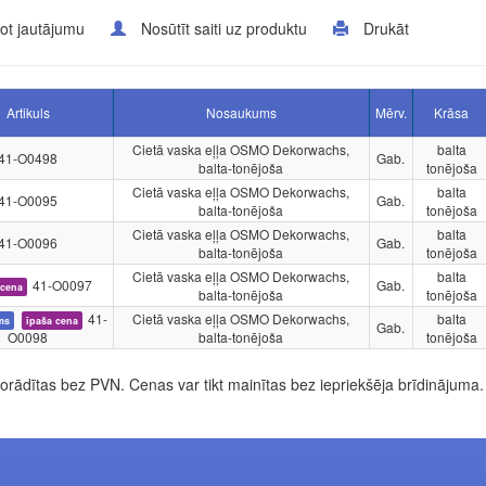
ot jautājumu
Nosūtīt saiti uz produktu
Drukāt
Artikuls
Nosaukums
Mērv.
Krāsa
Cietā vaska eļļa OSMO Dekorwachs,
balta
41-O0498
Gab.
balta-tonējoša
tonējoša
Cietā vaska eļļa OSMO Dekorwachs,
balta
41-O0095
Gab.
balta-tonējoša
tonējoša
Cietā vaska eļļa OSMO Dekorwachs,
balta
41-O0096
Gab.
balta-tonējoša
tonējoša
Cietā vaska eļļa OSMO Dekorwachs,
balta
41-O0097
Gab.
 cena
balta-tonējoša
tonējoša
41-
Cietā vaska eļļa OSMO Dekorwachs,
balta
ms
īpaša cena
Gab.
O0098
balta-tonējoša
tonējoša
rādītas bez PVN. Cenas var tikt mainītas bez iepriekšēja brīdinājuma.