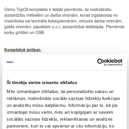
Osmo TopOil komplekts ir lieliski piemērots, lai nodrošinātu
aizsardzību mēbelēm un darba virsmām, kuras izgatavotas no
masīvkoka vai laminēta koka(piemēram, virtuves darba virsmām,
galda virsmām, plauktiem u.c.), aizsardzībai iekštelpās. Piemērots
korķu grīdām un OSB.
Komplektā ietilpst:
Spray Cleaner 500ml
TopOil 3058 bezkrāsaina matēta – 0,5l
Paliktņu/spilventiņu turētājs
Eļļas apdares aplikātors.
Abrazīva lupatiņa
Šī tīmekļa vietne izmanto sīkfailus
Mēs izmantojam sīkfailus, lai personalizētu saturu un
SPRAY CLEANER 8026
reklāmas, nodrošinātu sociālo saziņas līdzekļu funkcijas
Lietošanai gatavs izsmidzināms līdzeklis ikdienas tīrīšanai – īpaši
un analizētu mūsu datplūsmu. Informāciju par to, kā jūs
izstrādāts eļļotām un vaskotām koka virsmām, piemēram, Osmo
izmantojat mūsu vietni, mēs arī kopīgojam ar saviem
TopOil. Satur ziepes uz dabīgu eļļu bāzes. Notīra virsmu,
sociālās saziņas līdzekļu, reklamēšanas un analīzes
nebojājot eļļas un vaskus. Tīrīšanas laikā Spray Cleaner neizžāvē
partneriem, kuri to var apvienot ar citu informāciju, ko
koksni. Īpaši saudzīgs pret ādu, nesatur krāsvielas un