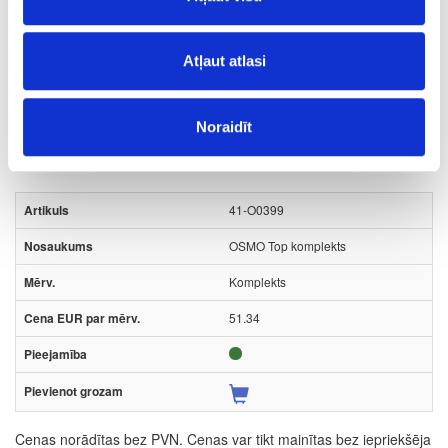
maks. vienu plānu kārtu ar lupatiņu.
Atļaut atlasi
Uzdot jautājumu
Nosūtīt saiti uz produktu
Drukāt
Noraidīt
41-O0399
OSMO Top komplekts
Komplekts
51.34
Cenas norādītas bez PVN. Cenas var tikt mainītas bez iepriekšēja