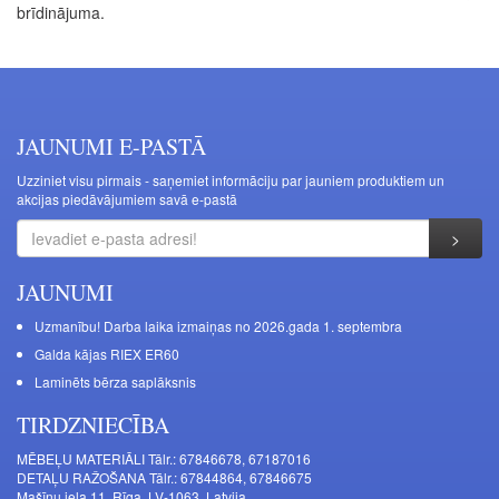
brīdinājuma.
JAUNUMI E-PASTĀ
Uzziniet visu pirmais - saņemiet informāciju par jauniem produktiem un
akcijas piedāvājumiem savā e-pastā
JAUNUMI
Uzmanību! Darba laika izmaiņas no 2026.gada 1. septembra
Galda kājas RIEX ER60
Laminēts bērza saplāksnis
TIRDZNIECĪBA
MĒBEĻU MATERIĀLI Tālr.: 67846678, 67187016
DETAĻU RAŽOŠANA Tālr.: 67844864, 67846675
Mašīnu iela 11, Rīga, LV-1063, Latvija