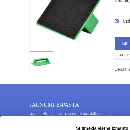
Izmantoj
Uzd
Artik
41-O0
Cenas no
JAUNUMI E-PASTĀ
Uzziniet visu pirmais - saņemiet informāciju par jauniem
produktiem un akcijas piedāvājumiem savā e-pastā
Šī tīmekļa vietne izmanto 