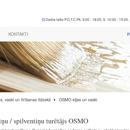
Darba laiks P.O.T.C.Pk. 9:00 - 18:00, S. 10:00 - 15:00, 
KONTAKTI
P
s, vaski un tīrīšanas līdzekļi
OSMO eļļas un vaski
tņu / spilventiņu turētājs OSMO