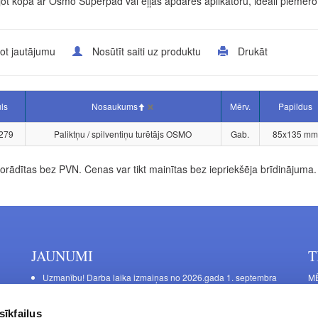
ot kopā ar Osmo Superpad vai eļļas apdares aplikatoru, ideāli piemēro
ot jautājumu
Nosūtīt saiti uz produktu
Drukāt
uls
Nosaukums
Mērv.
Papildus
279
Paliktņu / spilventiņu turētājs OSMO
Gab.
85x135 mm
rādītas bez PVN. Cenas var tikt mainītas bez iepriekšēja brīdinājuma.
JAUNUMI
T
Uzmanību! Darba laika izmaiņas no 2026.gada 1. septembra
MĒ
DE
Galda kājas RIEX ER60
Ma
Laminēts bērza saplāksnis
sīkfailus