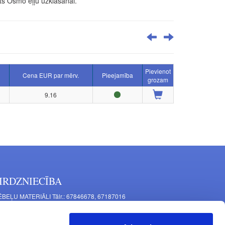
ts Osmo eļļu uzklāšanai.
Pievienot
Cena EUR par mērv.
Pieejamība
grozam
9.16
IRDZNIECĪBA
BEĻU MATERIĀLI Tālr.: 67846678, 67187016
TAĻU RAŽOŠANA Tālr.: 67844864, 67846675
šīnu iela 11, Rīga, LV-1063, Latvija