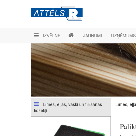
IZVĒLNE
JAUNUMI
UZŅĒMUMS
Līmes, eļļas, vaski un tīrīšanas
Līmes, eļļa
līdzekļi
Palik