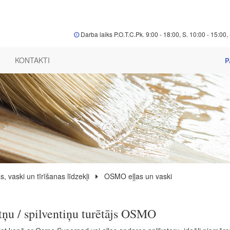
Darba laiks P.O.T.C.Pk. 9:00 - 18:00, S. 10:00 - 15:00, 
KONTAKTI
P
s, vaski un tīrīšanas līdzekļi
OSMO eļļas un vaski
tņu / spilventiņu turētājs OSMO