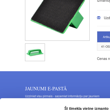
Izmantoj
Uzd
Artik
41-O0
Cenas no
JAUNUMI E-PASTĀ
Uzziniet visu pirmais - saņemiet informāciju par jauniem
produktiem un akcijas piedāvājumiem savā e-pastā
Šī tīmekļa vietne izmanto 