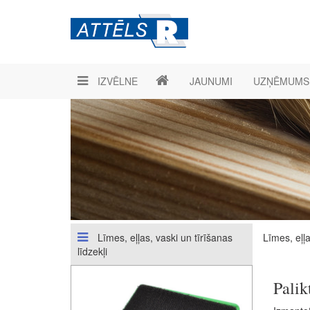
IZVĒLNE
JAUNUMI
UZŅĒMUMS
Līmes, eļļas, vaski un tīrīšanas
Līmes, eļļa
līdzekļi
Palik