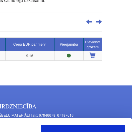
ts Osmo eļļu uzklāšanai.
Pievienot
Cena EUR par mērv.
Pieejamība
grozam
9.16
IRDZNIECĪBA
BEĻU MATERIĀLI Tālr.: 67846678, 67187016
TAĻU RAŽOŠANA Tālr.: 67844864, 67846675
šīnu iela 11, Rīga, LV-1063, Latvija