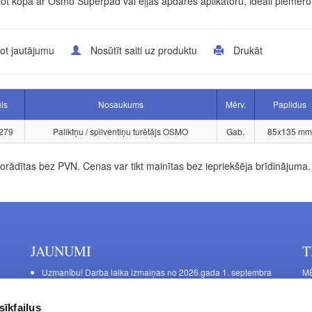
ot kopā ar Osmo Superpad vai eļļas apdares aplikatoru, ideāli piemēro
ot jautājumu
Nosūtīt saiti uz produktu
Drukāt
uls
Nosaukums
Mērv.
Papildus
279
Paliktņu / spilventiņu turētājs OSMO
Gab.
85x135 mm
rādītas bez PVN. Cenas var tikt mainītas bez iepriekšēja brīdinājuma.
JAUNUMI
T
Uzmanību! Darba laika izmaiņas no 2026.gada 1. septembra
MĒ
DE
Galda kājas RIEX ER60
Ma
Laminēts bērza saplāksnis
sīkfailus