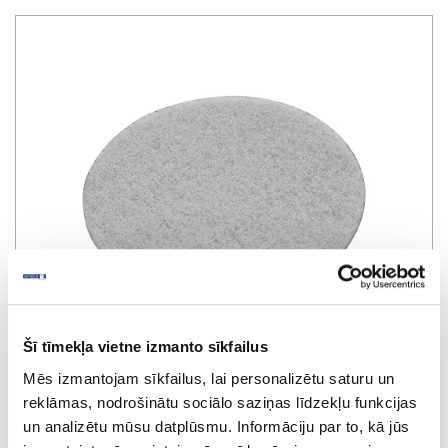
Šī tīmekļa vietne izmanto sīkfailus
Mēs izmantojam sīkfailus, lai personalizētu saturu un
reklāmas, nodrošinātu sociālo saziņas līdzekļu funkcijas
Pulēšanas diski STF D 150 balti VL/10
un analizētu mūsu datplūsmu. Informāciju par to, kā jūs