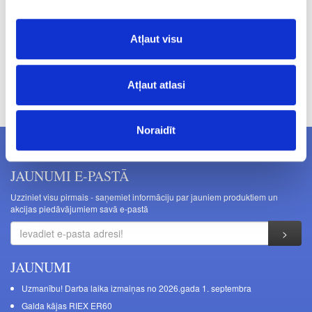
Atļaut visu
Cenas norādītas bez PVN. Cenas var tikt mainītas bez iepriekšēja
Atļaut atlasi
brīdinājuma.
Noraidīt
JAUNUMI E-PASTĀ
Uzziniet visu pirmais - saņemiet informāciju par jauniem produktiem un
akcijas piedāvājumiem savā e-pastā
JAUNUMI
Uzmanību! Darba laika izmaiņas no 2026.gada 1. septembra
Galda kājas RIEX ER60