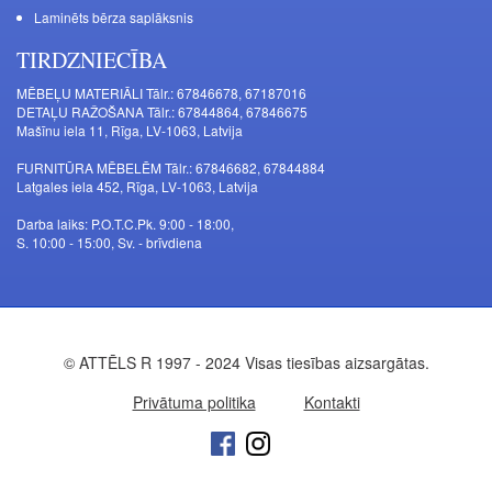
Laminēts bērza saplāksnis
TIRDZNIECĪBA
MĒBEĻU MATERIĀLI Tālr.: 67846678, 67187016
DETAĻU RAŽOŠANA Tālr.: 67844864, 67846675
Mašīnu iela 11, Rīga, LV-1063, Latvija
FURNITŪRA MĒBELĒM Tālr.: 67846682, 67844884
Latgales iela 452, Rīga, LV-1063, Latvija
Darba laiks: P.O.T.C.Pk. 9:00 - 18:00,
S. 10:00 - 15:00, Sv. - brīvdiena
© ATTĒLS R 1997 - 2024 Visas tiesības aizsargātas.
Privātuma politika
Kontakti