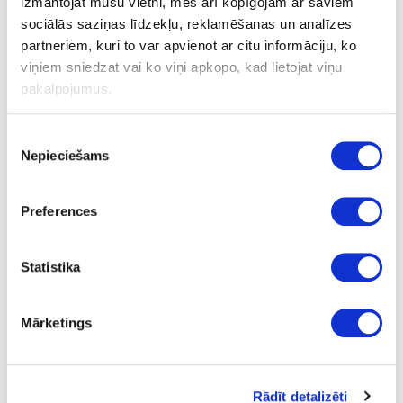
izmantojat mūsu vietni, mēs arī kopīgojam ar saviem
sociālās saziņas līdzekļu, reklamēšanas un analīzes
Pulēšanas spilventiņš OSMO
partneriem, kuri to var apvienot ar citu informāciju, ko
viņiem sniedzat vai ko viņi apkopo, kad lietojat viņu
pakalpojumus.
Uzdot jautājumu
Nosūtīt saiti uz produktu
Piekrišanas
Drukāt
Nepieciešams
izvēle
Preferences
41-O0281
Pulēšanas spilventiņš OSMO
Statistika
Gab.
Mārketings
balta
95x155 mm
3.27
Rādīt detalizēti