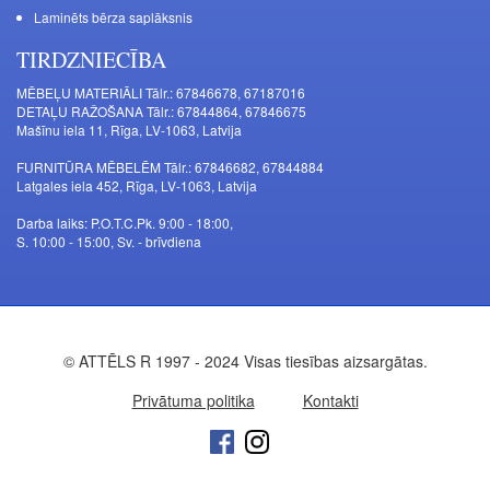
Laminēts bērza saplāksnis
TIRDZNIECĪBA
MĒBEĻU MATERIĀLI Tālr.: 67846678, 67187016
DETAĻU RAŽOŠANA Tālr.: 67844864, 67846675
Mašīnu iela 11, Rīga, LV-1063, Latvija
FURNITŪRA MĒBELĒM Tālr.: 67846682, 67844884
Latgales iela 452, Rīga, LV-1063, Latvija
Darba laiks: P.O.T.C.Pk. 9:00 - 18:00,
S. 10:00 - 15:00, Sv. - brīvdiena
© ATTĒLS R 1997 - 2024 Visas tiesības aizsargātas.
Privātuma politika
Kontakti