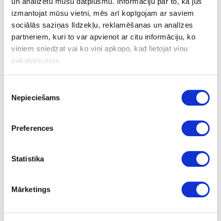
un analizētu mūsu datplūsmu. Informāciju par to, kā jūs
izmantojat mūsu vietni, mēs arī kopīgojam ar saviem
Tīrītājs eļļotām koka virsmām ikdienas lietošanai. PH7 neitrāls bez
putojoša efekta, nav bīstams, bez šķīdinātājiem, biodegradējošs.
sociālās saziņas līdzekļu, reklamēšanas un analīzes
partneriem, kuri to var apvienot ar citu informāciju, ko
viņiem sniedzat vai ko viņi apkopo, kad lietojat viņu
Drošības datu lapa
pakalpojumus.
Piekrišanas
Uzdot jautājumu
Nepieciešams
izvēle
Nosūtīt saiti uz produktu
Drukāt
Preferences
41-UCLEANBIO-C
īpaša cena
Statistika
Tīrīšanas līdzeklis eļļotām koka
virsmām
Gab.
Mārketings
caurspīdīga