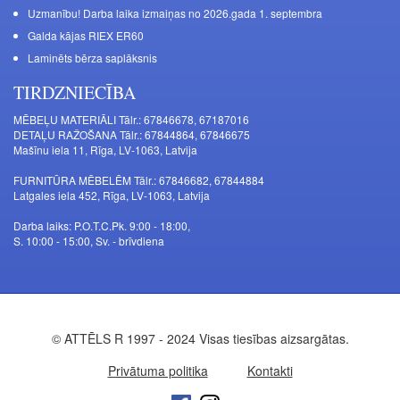
Uzmanību! Darba laika izmaiņas no 2026.gada 1. septembra
Galda kājas RIEX ER60
Laminēts bērza saplāksnis
TIRDZNIECĪBA
MĒBEĻU MATERIĀLI Tālr.: 67846678, 67187016
DETAĻU RAŽOŠANA Tālr.: 67844864, 67846675
Mašīnu iela 11, Rīga, LV-1063, Latvija
FURNITŪRA MĒBELĒM Tālr.: 67846682, 67844884
Latgales iela 452, Rīga, LV-1063, Latvija
Darba laiks: P.O.T.C.Pk. 9:00 - 18:00,
S. 10:00 - 15:00, Sv. - brīvdiena
© ATTĒLS R 1997 - 2024 Visas tiesības aizsargātas.
Privātuma politika
Kontakti