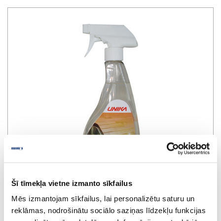
Šī tīmekļa vietne izmanto sīkfailus
Mēs izmantojam sīkfailus, lai personalizētu saturu un
Tīrīšanas līdzeklis eļļotām koka virsmām
reklāmas, nodrošinātu sociālo saziņas līdzekļu funkcijas