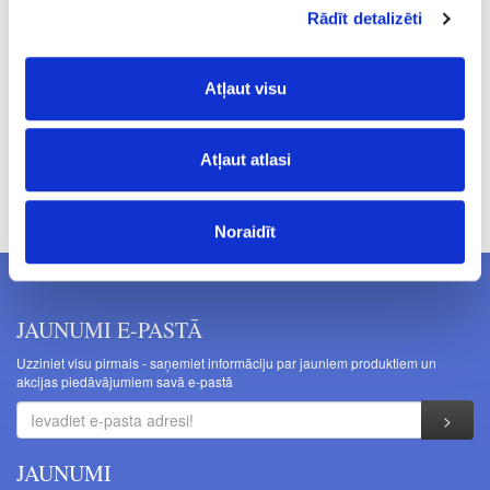
0.5
Rādīt detalizēti
3.99
Atļaut visu
Atļaut atlasi
Cenas norādītas bez PVN. Cenas var tikt mainītas bez iepriekšēja
brīdinājuma.
Noraidīt
JAUNUMI E-PASTĀ
Uzziniet visu pirmais - saņemiet informāciju par jauniem produktiem un
akcijas piedāvājumiem savā e-pastā
JAUNUMI