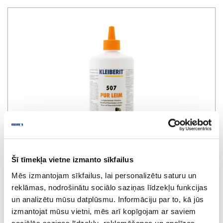
Šī tīmekļa vietne izmanto sīkfailus
Mēs izmantojam sīkfailus, lai personalizētu saturu un
reklāmas, nodrošinātu sociālo saziņas līdzekļu funkcijas
un analizētu mūsu datplūsmu. Informāciju par to, kā jūs
Līme KLEIBERIT PUR 507
izmantojat mūsu vietni, mēs arī kopīgojam ar saviem