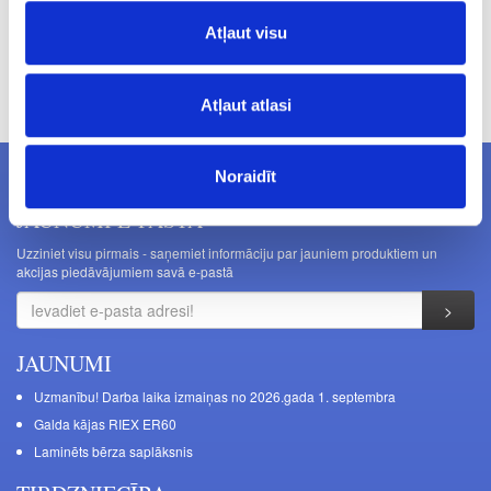
Atļaut visu
Cenas norādītas bez PVN. Cenas var tikt mainītas bez iepriekšēja
brīdinājuma.
Atļaut atlasi
Noraidīt
JAUNUMI E-PASTĀ
Uzziniet visu pirmais - saņemiet informāciju par jauniem produktiem un
akcijas piedāvājumiem savā e-pastā
JAUNUMI
Uzmanību! Darba laika izmaiņas no 2026.gada 1. septembra
Galda kājas RIEX ER60
Laminēts bērza saplāksnis