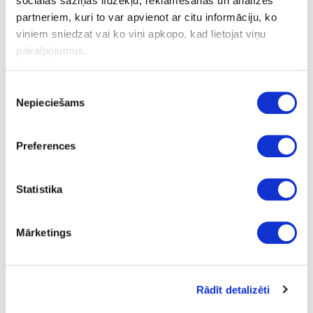
sociālās saziņas līdzekļu, reklamēšanas un analīzes
partneriem, kuri to var apvienot ar citu informāciju, ko
Datu lapa
viņiem sniedzat vai ko viņi apkopo, kad lietojat viņu
pakalpojumus.
Uzdot jautājumu
Piekrišanas
Nosūtīt saiti uz produktu
Nepieciešams
Drukāt
izvēle
Preferences
41-1105
Statistika
Līme KLEIBERIT PUR 507
Gab.
Mārketings
1
12.99
Rādīt detalizēti