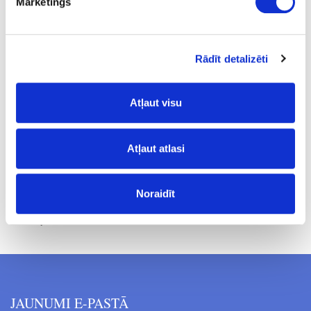
Mārketings
bēša
2.5
Rādīt detalizēti
12-30
130-150
Atļaut visu
12.02
Atļaut atlasi
Noraidīt
Cenas norādītas bez PVN. Cenas var tikt mainītas bez iepriekšēja
brīdinājuma.
JAUNUMI E-PASTĀ