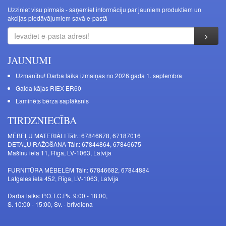
Uzziniet visu pirmais - saņemiet informāciju par jauniem produktiem un
akcijas piedāvājumiem savā e-pastā
JAUNUMI
Uzmanību! Darba laika izmaiņas no 2026.gada 1. septembra
Galda kājas RIEX ER60
Laminēts bērza saplāksnis
TIRDZNIECĪBA
MĒBEĻU MATERIĀLI Tālr.: 67846678, 67187016
DETAĻU RAŽOŠANA Tālr.: 67844864, 67846675
Mašīnu iela 11, Rīga, LV-1063, Latvija
FURNITŪRA MĒBELĒM Tālr.: 67846682, 67844884
Latgales iela 452, Rīga, LV-1063, Latvija
Darba laiks: P.O.T.C.Pk. 9:00 - 18:00,
S. 10:00 - 15:00, Sv. - brīvdiena