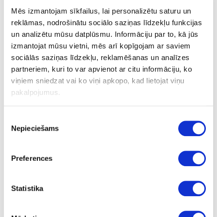
Termokūstošā PUR līme kārtridža formā
Mēs izmantojam sīkfailus, lai personalizētu saturu un
ar alumīnija foliju JOWATHERM 607.40
reklāmas, nodrošinātu sociālo saziņas līdzekļu funkcijas
un analizētu mūsu datplūsmu. Informāciju par to, kā jūs
izmantojat mūsu vietni, mēs arī kopīgojam ar saviem
Drošības datu lapa
sociālās saziņas līdzekļu, reklamēšanas un analīzes
Tehniskā datu lapa
partneriem, kuri to var apvienot ar citu informāciju, ko
viņiem sniedzat vai ko viņi apkopo, kad lietojat viņu
pakalpojumus.
Uzdot jautājumu
Nosūtīt saiti uz produktu
Piekrišanas
Drukāt
Nepieciešams
izvēle
Preferences
41-H607.40/2.5ALUM
īpaša cena
Termokūstošā PUR līme kārtridža
Statistika
formā ar alumīnija foliju
JOWATHERM 607.40
kg