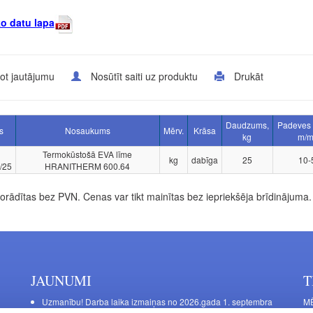
o datu lapa
ot jautājumu
Nosūtīt saiti uz produktu
Drukāt
Daudzums,
Padeves 
s
Nosaukums
Mērv.
Krāsa
kg
m/m
Termokūstošā EVA līme
kg
dabīga
25
10-
/25
HRANITHERM 600.64
rādītas bez PVN. Cenas var tikt mainītas bez iepriekšēja brīdinājuma.
JAUNUMI
T
Uzmanību! Darba laika izmaiņas no 2026.gada 1. septembra
MĒ