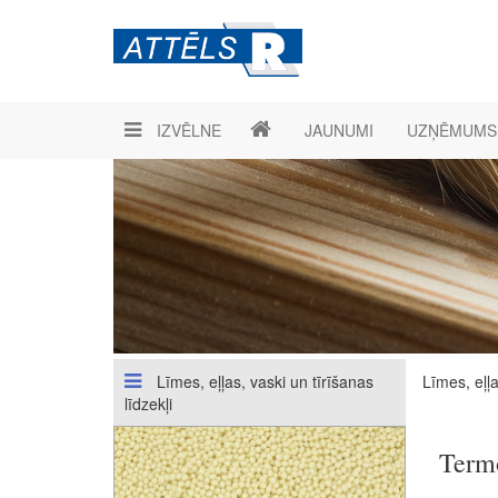
IZVĒLNE
JAUNUMI
UZŅĒMUMS
Līmes, eļļas, vaski un tīrīšanas
Līmes, eļļa
līdzekļi
Term