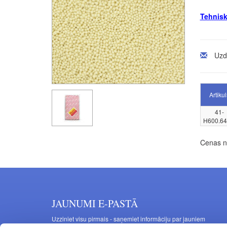
Tehnisk
Uzd
Artikul
41-
H600.64
Cenas no
JAUNUMI E-PASTĀ
Uzziniet visu pirmais - saņemiet informāciju par jauniem