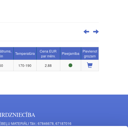
ātrums,
Cena EUR
Pievienot
Temperatūra
Pieejamība
in
par mērv.
grozam
50
170-190
2.88
IRDZNIECĪBA
BEĻU MATERIĀLI Tālr.: 67846678, 67187016