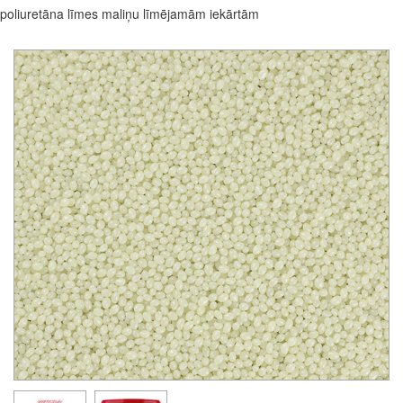
poliuretāna līmes maliņu līmējamām iekārtām