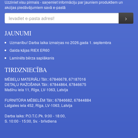
Uzziniet visu pirmais - saņemiet informāciju par jauniem produktiem un
akcijas piedāvājumiem savā e-pastā
JAUNUMI
Uzmanību! Darba laika izmaiņas no 2026.gada 1. septembra
Galda kājas RIEX ER60
Laminēts bērza saplāksnis
TIRDZNIECĪBA
MĒBEĻU MATERIĀLI Tālr.: 67846678, 67187016
DETAĻU RAŽOŠANA Tālr.: 67844864, 67846675
Mašīnu iela 11, Rīga, LV-1063, Latvija
FURNITŪRA MĒBELĒM Tālr.: 67846682, 67844884
Latgales iela 452, Rīga, LV-1063, Latvija
Darba laiks: P.O.T.C.Pk. 9:00 - 18:00,
S. 10:00 - 15:00, Sv. - brīvdiena