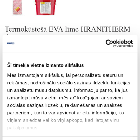
Termokūstošā EVA līme HRANITHERM
600.30
Drošības datu lapa
Šī tīmekļa vietne izmanto sīkfailus
Tehnisko datu lapa
Mēs izmantojam sīkfailus, lai personalizētu saturu un
reklāmas, nodrošinātu sociālo saziņas līdzekļu funkcijas
un analizētu mūsu datplūsmu. Informāciju par to, kā jūs
Uzdot jautājumu
izmantojat mūsu vietni, mēs arī kopīgojam ar saviem
Nosūtīt saiti uz produktu
Drukāt
sociālās saziņas līdzekļu, reklamēšanas un analīzes
partneriem, kuri to var apvienot ar citu informāciju, ko
viņiem sniedzat vai ko viņi apkopo, kad lietojat viņu
pakalpojumus.
41-H600.30/5