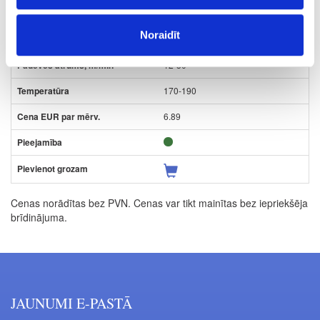
caurspīdīga
Noraidīt
20
12-30
170-190
6.89
Cenas norādītas bez PVN. Cenas var tikt mainītas bez iepriekšēja
brīdinājuma.
JAUNUMI E-PASTĀ