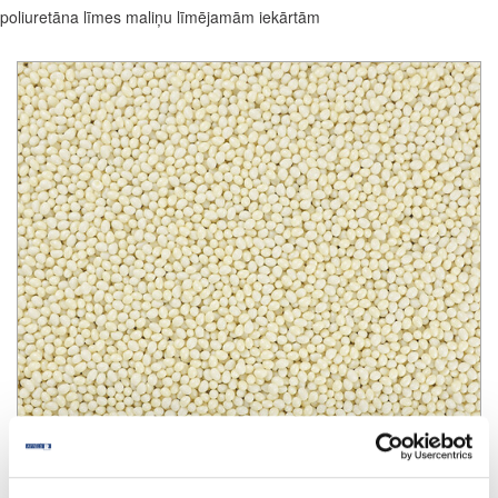
poliuretāna līmes maliņu līmējamām iekārtām