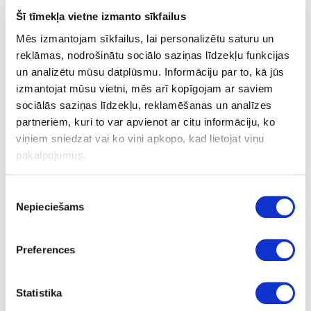
Šī tīmekļa vietne izmanto sīkfailus
Mēs izmantojam sīkfailus, lai personalizētu saturu un
reklāmas, nodrošinātu sociālo saziņas līdzekļu funkcijas
Termokūstošā EVA līme HRANITHERM
un analizētu mūsu datplūsmu. Informāciju par to, kā jūs
605.20
izmantojat mūsu vietni, mēs arī kopīgojam ar saviem
sociālās saziņas līdzekļu, reklamēšanas un analīzes
partneriem, kuri to var apvienot ar citu informāciju, ko
Drošības datu lapa
viņiem sniedzat vai ko viņi apkopo, kad lietojat viņu
Tehnisko datu lapa
pakalpojumus.
Piekrišanas
Uzdot jautājumu
Nepieciešams
izvēle
Nosūtīt saiti uz produktu
Drukāt
Preferences
Statistika
41-H605.20/5