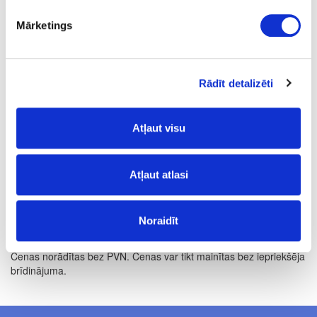
Termokūstošā EVA līme
HRANITHERM 605.20
Mārketings
kg
valrieksts
Rādīt detalizēti
5
no 5
Atļaut visu
130–140
8.68
Atļaut atlasi
Noraidīt
Cenas norādītas bez PVN. Cenas var tikt mainītas bez iepriekšēja
brīdinājuma.