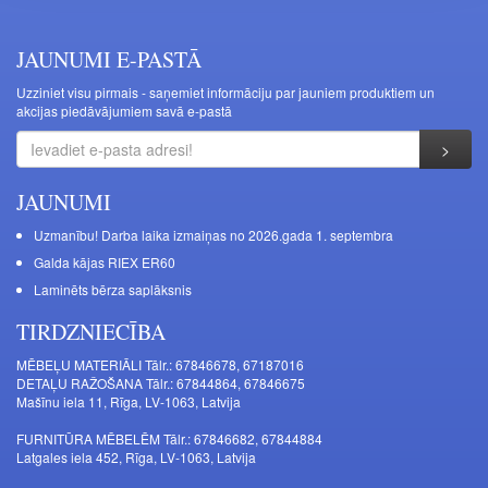
JAUNUMI E-PASTĀ
Uzziniet visu pirmais - saņemiet informāciju par jauniem produktiem un
akcijas piedāvājumiem savā e-pastā
JAUNUMI
Uzmanību! Darba laika izmaiņas no 2026.gada 1. septembra
Galda kājas RIEX ER60
Laminēts bērza saplāksnis
TIRDZNIECĪBA
MĒBEĻU MATERIĀLI Tālr.: 67846678, 67187016
DETAĻU RAŽOŠANA Tālr.: 67844864, 67846675
Mašīnu iela 11, Rīga, LV-1063, Latvija
FURNITŪRA MĒBELĒM Tālr.: 67846682, 67844884
Latgales iela 452, Rīga, LV-1063, Latvija