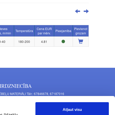
deves
Cena EUR
Pievienot
Temperatūra
Pieejamība
s, m/min
par mērv.
grozam
0-40
180-200
4.81
IRDZNIECĪBA
BEĻU MATERIĀLI Tālr.: 67846678, 67187016
TAĻU RAŽOŠANA Tālr.: 67844864, 67846675
šīnu iela 11, Rīga, LV-1063, Latvija
Atļaut visu
RNITŪRA MĒBELĒM Tālr.: 67846682, 67844884
s līdzekļu