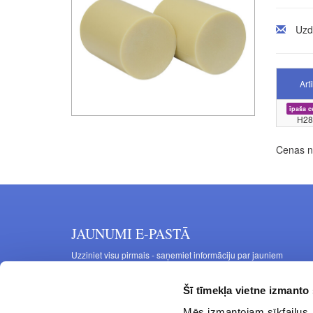
Uzd
Art
īpaša c
H28
Cenas no
JAUNUMI E-PASTĀ
Uzziniet visu pirmais - saņemiet informāciju par jauniem
produktiem un akcijas piedāvājumiem savā e-pastā
Šī tīmekļa vietne izmanto 
Mēs izmantojam sīkfailus, 