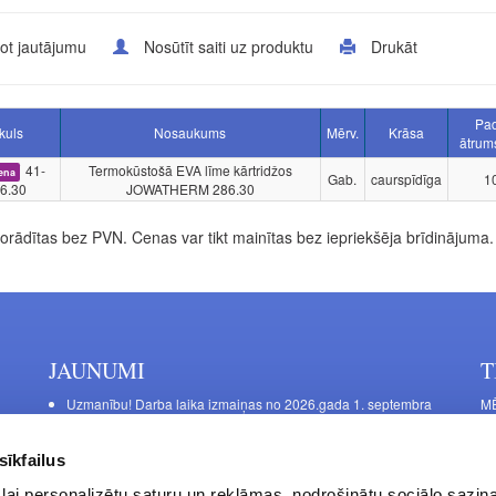
ot jautājumu
Nosūtīt saiti uz produktu
Drukāt
Pa
ikuls
Nosaukums
Mērv.
Krāsa
ātrum
41-
Termokūstošā EVA līme kārtridžos
ena
Gab.
caurspīdīga
1
6.30
JOWATHERM 286.30
rādītas bez PVN. Cenas var tikt mainītas bez iepriekšēja brīdinājuma.
JAUNUMI
T
Uzmanību! Darba laika izmaiņas no 2026.gada 1. septembra
MĒ
DE
Galda kājas RIEX ER60
Ma
Laminēts bērza saplāksnis
sīkfailus
FU
lai personalizētu saturu un reklāmas, nodrošinātu sociālo saziņa