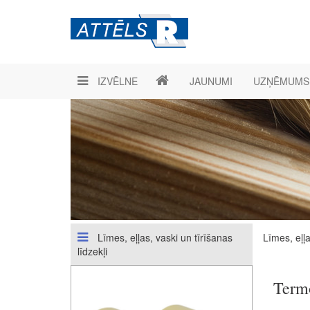
IZVĒLNE
JAUNUMI
UZŅĒMUMS
Līmes, eļļas, vaski un tīrīšanas
Līmes, eļļa
līdzekļi
Term