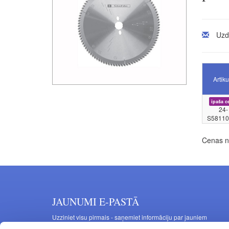
Uzd
Artiku
īpaša c
24-
S58110
Cenas no
JAUNUMI E-PASTĀ
Uzziniet visu pirmais - saņemiet informāciju par jauniem
produktiem un akcijas piedāvājumiem savā e-pastā