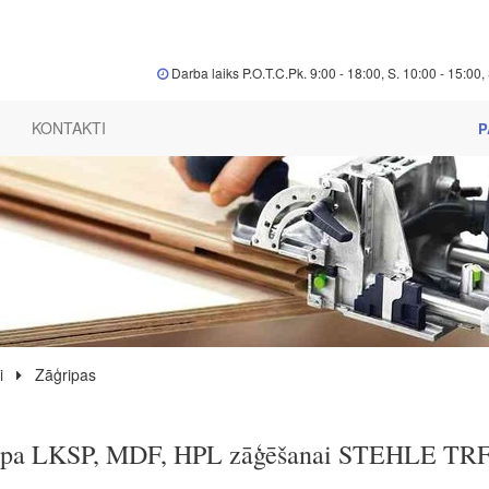
Darba laiks P.O.T.C.Pk. 9:00 - 18:00, S. 10:00 - 15:00, 
KONTAKTI
P
i
Zāģripas
ipa LKSP, MDF, HPL zāģēšanai STEHLE TR