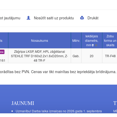
ot jautājumu
Nosūtīt saiti uz produktu
Drukāt
Iekšējais
Zobu
ls
Nosaukums
Mērv.
diametrs,
forma un
mm
skaits
Zāģripa LKSP, MDF, HPL zāģēšanai
ena
STEHLE TRF D160x2.2x1.6xD20mm, Z-
Gab.
20
TR-F48
161
48 TR-F
rādītas bez PVN. Cenas var tikt mainītas bez iepriekšēja brīdinājuma.
JAUNUMI
T
Uzmanību! Darba laika izmaiņas no 2026.gada 1. septembra
MĒ
DE