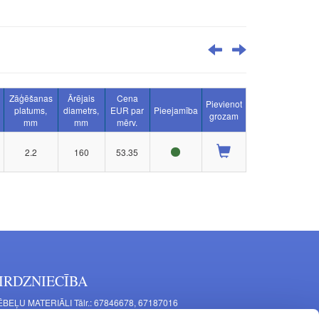
Zāģēšanas
Ārējais
Cena
Pievienot
platums,
diametrs,
EUR par
Pieejamība
grozam
mm
mm
mērv.
2.2
160
53.35
IRDZNIECĪBA
BEĻU MATERIĀLI Tālr.: 67846678, 67187016
TAĻU RAŽOŠANA Tālr.: 67844864, 67846675