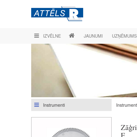
IZVĒLNE
JAUNUMI
UZŅĒMUMS
Instrumenti
Instrument
Zāģr
F