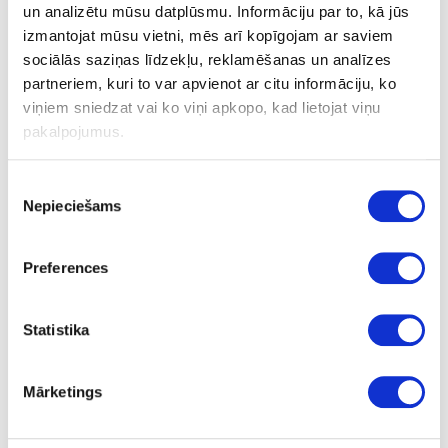
un analizētu mūsu datplūsmu. Informāciju par to, kā jūs
54 TR-F
izmantojat mūsu vietni, mēs arī kopīgojam ar saviem
sociālās saziņas līdzekļu, reklamēšanas un analīzes
partneriem, kuri to var apvienot ar citu informāciju, ko
Uzdot jautājumu
viņiem sniedzat vai ko viņi apkopo, kad lietojat viņu
Nosūtīt saiti uz produktu
pakalpojumus.
Drukāt
Piekrišanas
Nepieciešams
izvēle
24-S58110229
īpaša cena
Zāģripa LKSP, MDF, HPL zāģēšanai
Preferences
STEHLE TRF
D190x2.6x2.0xD20mm Z-54 TR-F
Gab.
Statistika
20
Mārketings
TR-F54
2.6