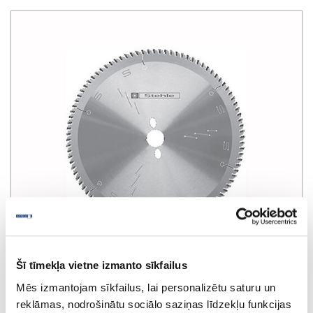
Šī tīmekļa vietne izmanto sīkfailus
Zāģripa LKSP, MDF, HPL zāģēšanai
Mēs izmantojam sīkfailus, lai personalizētu saturu un
STEHLE TRF D190x2.6x2.0xD20mm Z-
reklāmas, nodrošinātu sociālo saziņas līdzekļu funkcijas