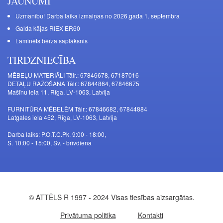
JAUNUMI
Uzmanību! Darba laika izmaiņas no 2026.gada 1. septembra
Galda kājas RIEX ER60
Laminēts bērza saplāksnis
TIRDZNIECĪBA
MĒBEĻU MATERIĀLI Tālr.: 67846678, 67187016
DETAĻU RAŽOŠANA Tālr.: 67844864, 67846675
Mašīnu iela 11, Rīga, LV-1063, Latvija
FURNITŪRA MĒBELĒM Tālr.: 67846682, 67844884
Latgales iela 452, Rīga, LV-1063, Latvija
Darba laiks: P.O.T.C.Pk. 9:00 - 18:00,
S. 10:00 - 15:00, Sv. - brīvdiena
© ATTĒLS R 1997 - 2024 Visas tiesības aizsargātas.
Privātuma politika
Kontakti