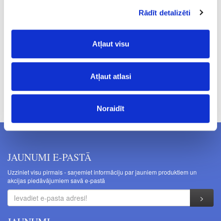
190
Rādīt detalizēti
42.79
Atļaut visu
Atļaut atlasi
Cenas norādītas bez PVN. Cenas var tikt mainītas bez iepriekšēja
brīdinājuma.
Noraidīt
JAUNUMI E-PASTĀ
Uzziniet visu pirmais - saņemiet informāciju par jauniem produktiem un
akcijas piedāvājumiem savā e-pastā