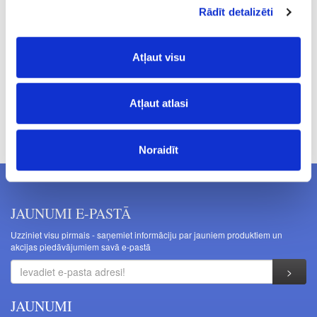
225
Rādīt detalizēti
38.72
Atļaut visu
Atļaut atlasi
Cenas norādītas bez PVN. Cenas var tikt mainītas bez iepriekšēja
brīdinājuma.
Noraidīt
JAUNUMI E-PASTĀ
Uzziniet visu pirmais - saņemiet informāciju par jauniem produktiem un
akcijas piedāvājumiem savā e-pastā
JAUNUMI