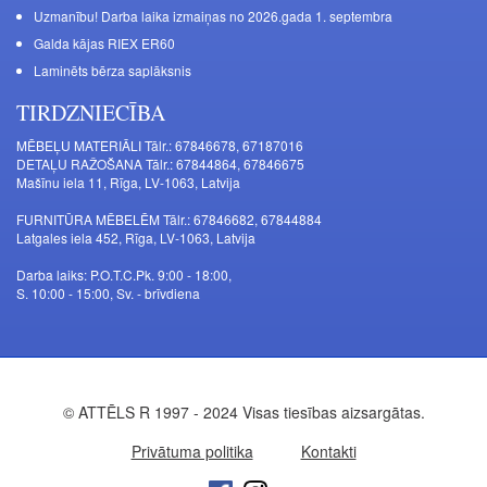
Uzmanību! Darba laika izmaiņas no 2026.gada 1. septembra
Galda kājas RIEX ER60
Laminēts bērza saplāksnis
TIRDZNIECĪBA
MĒBEĻU MATERIĀLI Tālr.: 67846678, 67187016
DETAĻU RAŽOŠANA Tālr.: 67844864, 67846675
Mašīnu iela 11, Rīga, LV-1063, Latvija
FURNITŪRA MĒBELĒM Tālr.: 67846682, 67844884
Latgales iela 452, Rīga, LV-1063, Latvija
Darba laiks: P.O.T.C.Pk. 9:00 - 18:00,
S. 10:00 - 15:00, Sv. - brīvdiena
© ATTĒLS R 1997 - 2024 Visas tiesības aizsargātas.
Privātuma politika
Kontakti