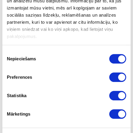
un analizētu mūsu datplūsmu. Informāciju par to, kā jūs
izmantojat mūsu vietni, mēs arī kopīgojam ar saviem
Zāģripa Panther 225x2,6x20 PW18
sociālās saziņas līdzekļu, reklamēšanas un analīzes
partneriem, kuri to var apvienot ar citu informāciju, ko
viņiem sniedzat vai ko viņi apkopo, kad lietojat viņu
pakalpojumus.
Uzdot jautājumu
Nosūtīt saiti uz produktu
Drukāt
Piekrišanas
Nepieciešams
izvēle
24-496303
īpaša cena
Preferences
Zāģripa Panther 225x2,6x20 PW18
Gab.
Statistika
20
PW18
Mārketings
2.6