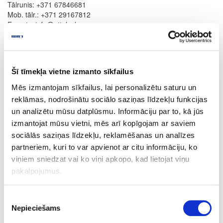
Tālrunis: +371 67846681
Mob. tālr.: +371 29167812
E-pasts: info@attelsr.lv
Šī tīmekļa vietne izmanto sīkfailus
Mēs izmantojam sīkfailus, lai personalizētu saturu un
reklāmas, nodrošinātu sociālo saziņas līdzekļu funkcijas
un analizētu mūsu datplūsmu. Informāciju par to, kā jūs
izmantojat mūsu vietni, mēs arī kopīgojam ar saviem
sociālās saziņas līdzekļu, reklamēšanas un analīzes
Personāla vadītāja
partneriem, kuri to var apvienot ar citu informāciju, ko
Valda Indriksone
viņiem sniedzat vai ko viņi apkopo, kad lietojat viņu
pakalpojumus.
Tālrunis: +371 67844879
Mob. tālr.: +371 29108786
E-pasts: personals@attelsr.lv
Piekrišanas
Nepieciešams
izvēle