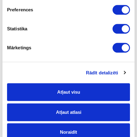
Preferences
Statistika
Mārketings
Norēķinu grāmatvede
Rita Kraševska
Tālrunis: +371 67844863
Rādīt detalizēti
E-pasts: norekini@attelsr.lv
Atļaut visu
Atļaut atlasi
Noraidīt