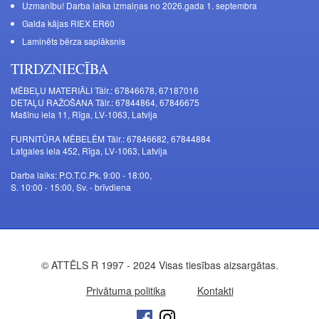
Uzmanību! Darba laika izmaiņas no 2026.gada 1. septembra
Galda kājas RIEX ER60
Laminēts bērza saplāksnis
TIRDZNIECĪBA
MĒBEĻU MATERIĀLI Tālr.: 67846678, 67187016
DETAĻU RAŽOŠANA Tālr.: 67844864, 67846675
Mašīnu iela 11, Rīga, LV-1063, Latvija
FURNITŪRA MĒBELĒM Tālr.: 67846682, 67844884
Latgales iela 452, Rīga, LV-1063, Latvija
Darba laiks: P.O.T.C.Pk. 9:00 - 18:00,
S. 10:00 - 15:00, Sv. - brīvdiena
© ATTĒLS R 1997 - 2024 Visas tiesības aizsargātas.
Privātuma politika
Kontakti