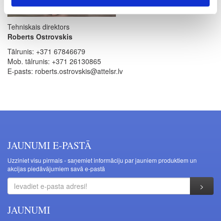
Tehniskais direktors
Roberts Ostrovskis
Tālrunis: +371 67846679
Mob. tālrunis: +371 26130865
E-pasts: roberts.ostrovskis@attelsr.lv
JAUNUMI E-PASTĀ
Uzziniet visu pirmais - saņemiet informāciju par jauniem produktiem un
akcijas piedāvājumiem savā e-pastā
JAUNUMI